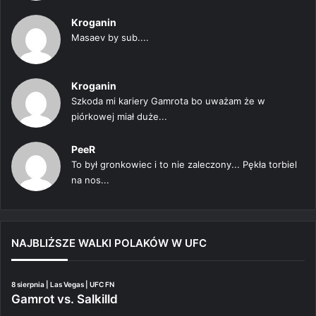
Kroganin
Masaev by sub....
Kroganin
Szkoda mi kariery Gamrota bo uważam że w
piórkowej miał duże...
PeeR
To był gronkowiec i to nie zaleczony... Pękła torbiel
na nos...
NAJBLIŻSZE WALKI POLAKÓW W UFC
8 sierpnia | Las Vegas | UFC FN
Gamrot vs. Salkilld