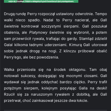
Drugą rundę Perry rozpoczął ustawiony odwrotnie. Tempo
walki nieco spadło. Nadal to Perry nacierał, ale Gall
świetnie kontrował soczystymi sierpami. Gall poszukał
obalenia, ale
Platynowy
świetnie się wybronił, a potem
sam przewrócił rywala, trafiając do gardy. Stamtąd zdzielił
Galal kilkoma ładnymi uderzeniami. Kimurą Gall utorował
sobie jednak drogę na nogi. Z klinczu próbował obalić
Perry’ego, ale bez powodzenia.
Walka przeniosła się na środek oktagonu. Tam obaj
notowali sukcesy, dosięgając się mocnymi ciosami. Gall
wydawał się jednak oddychać bardzo ciężko. Perry trafił
potężnym sierpem, kolejnym posyłając Galla na deski!
Rzucił się za naruszonym rywalem z dobitką, ale Gall
przetrwał, choć zainkasował jeszcze dwa łokcie.