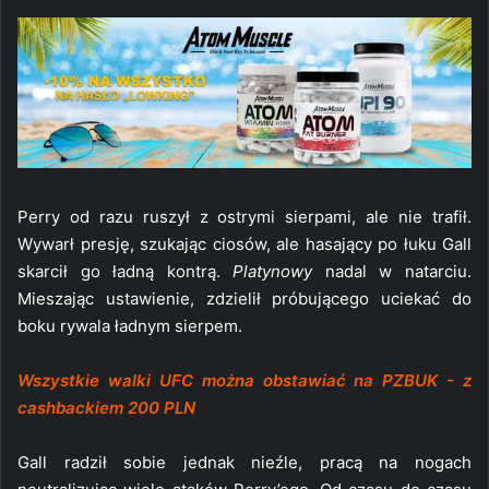
Perry od razu ruszył z ostrymi sierpami, ale nie trafił.
Wywarł presję, szukając ciosów, ale hasający po łuku Gall
skarcił go ładną kontrą.
Platynowy
nadal w natarciu.
Mieszając ustawienie, zdzielił próbującego uciekać do
boku rywala ładnym sierpem.
Wszystkie walki UFC można obstawiać na PZBUK - z
cashbackiem 200 PLN
Gall radził sobie jednak nieźle, pracą na nogach