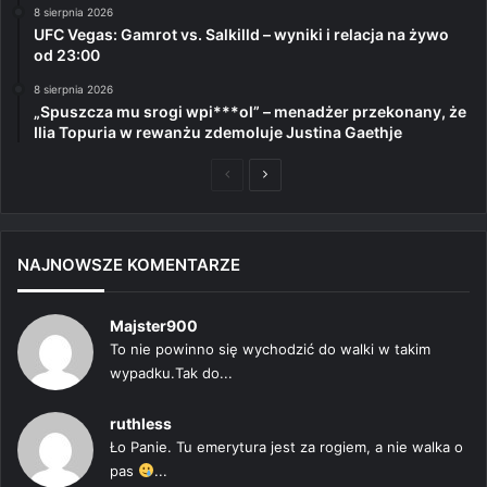
8 sierpnia 2026
UFC Vegas: Gamrot vs. Salkilld – wyniki i relacja na żywo
od 23:00
8 sierpnia 2026
„Spuszcza mu srogi wpi***ol” – menadżer przekonany, że
Ilia Topuria w rewanżu zdemoluje Justina Gaethje
Poprzednia
Następna
strona
strona
NAJNOWSZE KOMENTARZE
Majster900
To nie powinno się wychodzić do walki w takim
wypadku.Tak do...
ruthless
Ło Panie. Tu emerytura jest za rogiem, a nie walka o
pas
...