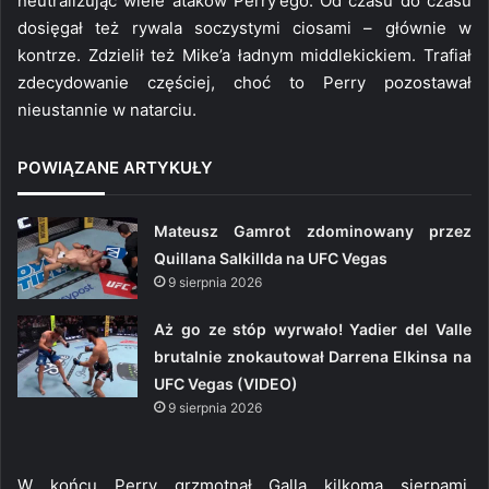
neutralizując wiele ataków Perry’ego. Od czasu do czasu
dosięgał też rywala soczystymi ciosami – głównie w
kontrze. Zdzielił też Mike’a ładnym middlekickiem. Trafiał
zdecydowanie częściej, choć to Perry pozostawał
nieustannie w natarciu.
POWIĄZANE ARTYKUŁY
Mateusz Gamrot zdominowany przez
Quillana Salkillda na UFC Vegas
9 sierpnia 2026
Aż go ze stóp wyrwało! Yadier del Valle
brutalnie znokautował Darrena Elkinsa na
UFC Vegas (VIDEO)
9 sierpnia 2026
W końcu Perry grzmotnął Galla kilkoma sierpami,