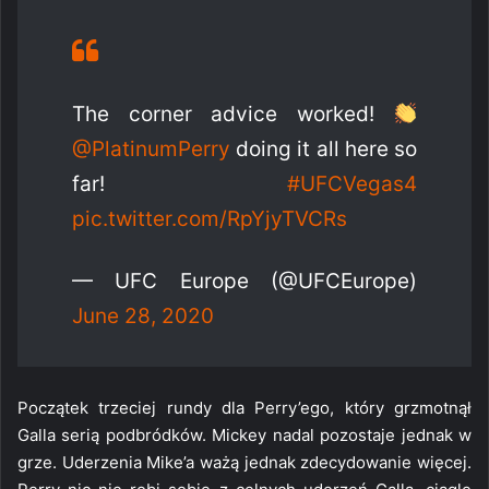
The corner advice worked!
@PlatinumPerry
doing it all here so
far!
#UFCVegas4
pic.twitter.com/RpYjyTVCRs
— UFC Europe (@UFCEurope)
June 28, 2020
Początek trzeciej rundy dla Perry’ego, który grzmotnął
Galla serią podbródków. Mickey nadal pozostaje jednak w
grze. Uderzenia Mike’a ważą jednak zdecydowanie więcej.