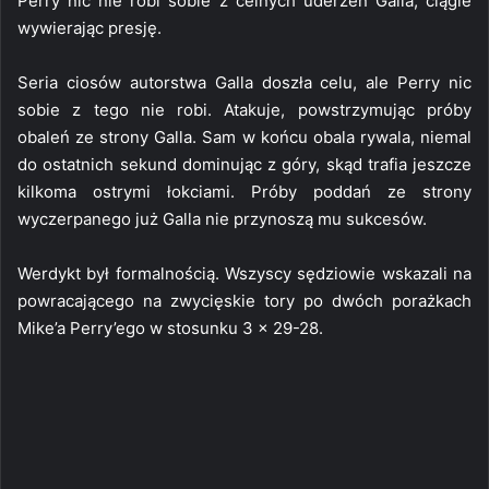
Perry nic nie robi sobie z celnych uderzeń Galla, ciągle
wywierając presję.
Seria ciosów autorstwa Galla doszła celu, ale Perry nic
sobie z tego nie robi. Atakuje, powstrzymując próby
obaleń ze strony Galla. Sam w końcu obala rywala, niemal
do ostatnich sekund dominując z góry, skąd trafia jeszcze
kilkoma ostrymi łokciami. Próby poddań ze strony
wyczerpanego już Galla nie przynoszą mu sukcesów.
Werdykt był formalnością. Wszyscy sędziowie wskazali na
powracającego na zwycięskie tory po dwóch porażkach
Mike’a Perry’ego w stosunku 3 x 29-28.