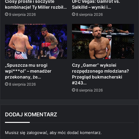
Ciosy proste i soczyste
UFC Vegas: Gamrot vs.
kombinacje! Ty Miller rozbił…
Salkilld – wyniki i…
9 sierpnia 2026
8 sierpnia 2026
„Spuszcza mu srogi
Czy „Gamer” wykolei
wpi***ol” – menadżer
rozpędzonego młodziana?
przekonany, że…
Przegląd bukmacherski
#243…
8 sierpnia 2026
8 sierpnia 2026
DODAJ KOMENTARZ
Musisz się
zalogować
, aby móc dodać komentarz.