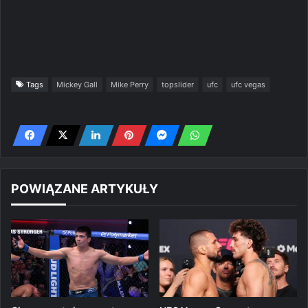
Tags
Mickey Gall
Mike Perry
topslider
ufc
ufc vegas
POWIĄZANE ARTYKUŁY