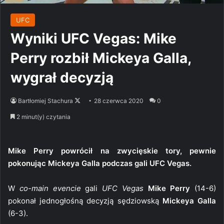
UFC
Wyniki UFC Vegas: Mike
Perry rozbił Mickeya Galla,
wygrał decyzją
Follow
Bartłomiej Stachura
28 czerwca 2020
0
on
2 minut(y) czytania
X
Mike Perry powrócił na zwycięskie tory, pewnie
pokonując Mickeya Galla podczas gali UFC Vegas.
W
co-main evencie
gali
UFC Vegas
Mike Perry
(14-6)
pokonał jednogłośną decyzją sędziowską
Mickeya Galla
(6-3).