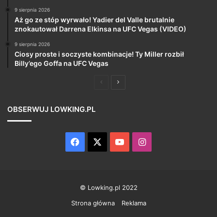
9 sierpnia 2026
Aż go ze stóp wyrwało! Yadier del Valle brutalnie
znokautował Darrena Elkinsa na UFC Vegas (VIDEO)
9 sierpnia 2026
Ciosy proste i soczyste kombinacje! Ty Miller rozbił
Billy’ego Goffa na UFC Vegas
Poprzednia
Następna
strona
strona
OBSERWUJ LOWKING.PL
Facebook
X
YouTube
Instagram
© Lowking.pl 2022
Strona główna
Reklama