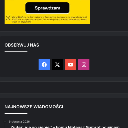
OBSERWUJ NAS
Facebook
X
YouTube
Instagram
NAJNOWSZE WIADOMOŚCI
6 sierpnia 2026
„Ziutek, idę po ciebie!” – komu Mateusz Gamrot powinien