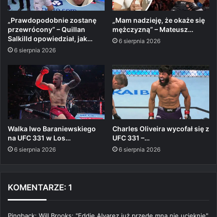
„Prawdopodobnie zostanę
„Mam nadzieję, że okaże się
przewrócony” – Quillan
mężczyzną” – Mateusz…
Salkilld opowiedział, jak…
6 sierpnia 2026
6 sierpnia 2026
Walka Iwo Baraniewskiego
Charles Oliveira wycofał się z
na UFC 331 w Los…
UFC 331 –…
6 sierpnia 2026
6 sierpnia 2026
KOMENTARZE: 1
Pingback:
Will Brooks: "Eddie Alvarez już przede mną nie ucieknie"