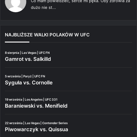
Co mam powiedzieć, serce mi pęka. Oby zdrowia za
dużo nie st...
NAJBLIŻSZE WALKI POLAKÓW W UFC
8 sierpnia | Las Vegas | UFC FN
Gamrot vs. Salkilld
5 września | Paryż | UFC FN
Syguła vs. Cornolle
19 września | Los Angeles | UFC 331
Baraniewski vs. Menifield
22 września | Las Vegas | Contender Series
Piwowarczyk vs. Quissua