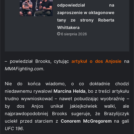
odpowiedział na
zaproszenie w oktagonowe
tany ze strony Roberta
Whittakera
6 sierpnia 2026
– powiedział Brooks, cytując
artykuł o dos Anjosie
na
MMAFighting.com
.
Nie do końca wiadomo, o co dokładnie chodzi
niedawnemu rywalowi
Marcina Helda
, bo z treści artykułu
trudno wywnioskować – nawet pobudzając wyobraźnię –
by dos Anjos unikał jakiejkolwiek walki, ale
najprawdopodobniej Brooks sugeruje, że Brazylijczyk
uciekł przed starciem z
Conorem McGregorem
na gali
UFC 196
.