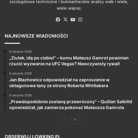
szczegółowe techniczne i bukmacherskie analizy walk i wiele,
wiele więcej.
Facebook
X
YouTube
Instagram
NAJNOWSZE WIADOMOŚCI
6 sierpnia 2026
„Ziutek, idę po ciebie!” – komu Mateusz Gamrot powinien
rzucić wyzwanie na UFC Vegas? Nieoczywisty rywal!
6 sierpnia 2026
Jan Błachowicz odpowiedział na zaproszenie w
oktagonowe tany ze strony Roberta Whittakera
6 sierpnia 2026
„Prawdopodobnie zostanę przewrócony” – Quillan Salkilld
opowiedział, jak zamierza pokonać Mateusza Gamrota
Poprzednia
Następna
strona
strona
OBSERWUJ LOWKING.PL