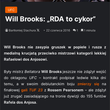
UFC
Will Brooks: „RDA to cykor”
Follow
Bartłomiej Stachura
22 czerwca 2016
1
1 minuta
on
X
Will Brooks nie zasypia gruszek w popiele i rusza z
medialną krucjatą przeciwko mistrzowi kategorii lekkiej
Rafaelowi dos Anjosowi.
Były mistrz
Bellatora
Will Brooks
jeszcze nie zdążył wejść
do oktagonu
UFC
– kontrakt podpisał ledwie kilka dni
temu, a w swoim debiutanckim boju
zmierzy się
na
finałowej
gali
TUF 23
z
Rossem Pearsonem
– ale zdążył
już zrugać zasiadającego na tronie dywizji do 155 funtów
Rafela dos Anjosa
.