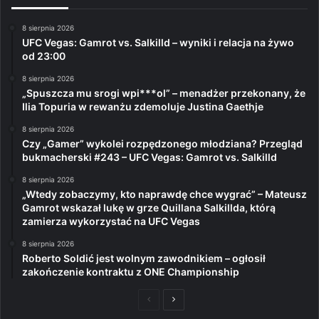
8 sierpnia 2026
UFC Vegas: Gamrot vs. Salkilld – wyniki i relacja na żywo
od 23:00
8 sierpnia 2026
„Spuszcza mu srogi wpi***ol” – menadżer przekonany, że
Ilia Topuria w rewanżu zdemoluje Justina Gaethje
8 sierpnia 2026
Czy „Gamer” wykolei rozpędzonego młodziana? Przegląd
bukmacherski #243 – UFC Vegas: Gamrot vs. Salkilld
8 sierpnia 2026
„Wtedy zobaczymy, kto naprawdę chce wygrać” – Mateusz
Gamrot wskazał lukę w grze Quillana Salkillda, którą
zamierza wykorzystać na UFC Vegas
8 sierpnia 2026
Roberto Soldić jest wolnym zawodnikiem – ogłosił
zakończenie kontraktu z ONE Championship
Poprzednia
Następna
strona
strona