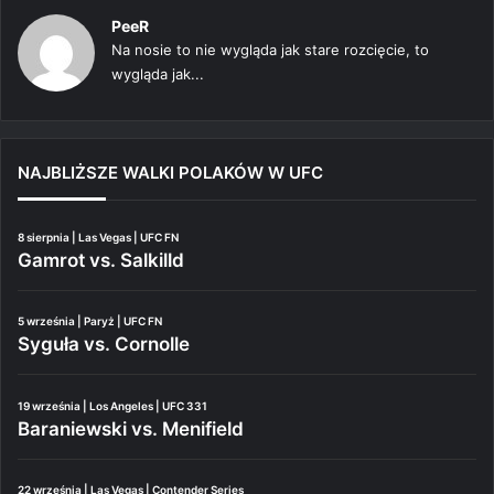
PeeR
Na nosie to nie wygląda jak stare rozcięcie, to
wygląda jak...
NAJBLIŻSZE WALKI POLAKÓW W UFC
8 sierpnia | Las Vegas | UFC FN
Gamrot vs. Salkilld
5 września | Paryż | UFC FN
Syguła vs. Cornolle
19 września | Los Angeles | UFC 331
Baraniewski vs. Menifield
22 września | Las Vegas | Contender Series