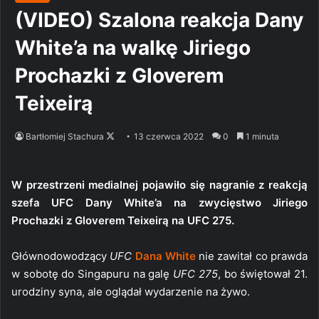
(VIDEO) Szalona reakcja Dany
White’a na walkę Jiriego
Prochazki z Gloverem
Teixeirą
Follow
Bartłomiej Stachura
13 czerwca 2022
0
1 minuta
on
X
W przestrzeni medialnej pojawiło się nagranie z reakcją
szefa UFC Dany White’a na zwycięstwo Jiriego
Prochazki z Gloverem Teixeirą na UFC 275.
Głównodowodzący
UFC
Dana White
nie zawitał co prawda
w sobotę do Singapuru na galę
UFC 275
, bo świętował 21.
urodziny syna, ale oglądał wydarzenie na żywo.