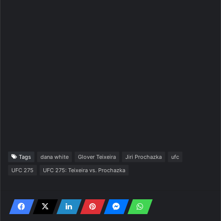
Tags
dana white
Glover Teixeira
Jiri Prochazka
ufc
UFC 275
UFC 275: Teixeira vs. Prochazka