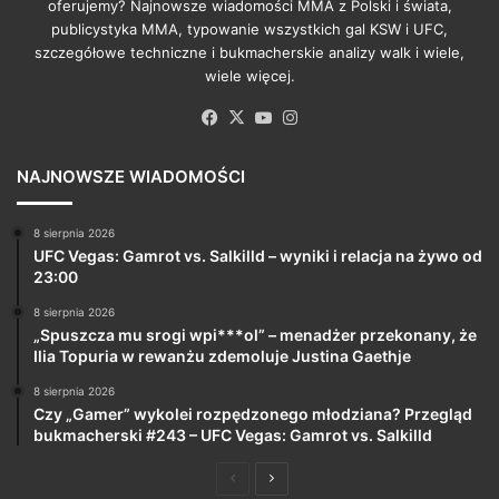
oferujemy? Najnowsze wiadomości MMA z Polski i świata,
publicystyka MMA, typowanie wszystkich gal KSW i UFC,
szczegółowe techniczne i bukmacherskie analizy walk i wiele,
wiele więcej.
Facebook
X
YouTube
Instagram
NAJNOWSZE WIADOMOŚCI
8 sierpnia 2026
UFC Vegas: Gamrot vs. Salkilld – wyniki i relacja na żywo od
23:00
8 sierpnia 2026
„Spuszcza mu srogi wpi***ol” – menadżer przekonany, że
Ilia Topuria w rewanżu zdemoluje Justina Gaethje
8 sierpnia 2026
Czy „Gamer” wykolei rozpędzonego młodziana? Przegląd
bukmacherski #243 – UFC Vegas: Gamrot vs. Salkilld
Poprzednia
Następna