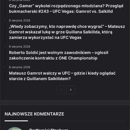
Czy „Gamer” wykolei rozpędzonego młodziana? Przegląd
bukmacherski #243 – UFC Vegas: Gamrot vs. Salkilld
8 sierpnia 2026
„Wtedy zobaczymy, kto naprawdę chce wygrać” – Mateusz
Gamrot wskazał lukę w grze Quillana Salkillda, którą
zamierza wykorzystać na UFC Vegas
8 sierpnia 2026
Roberto Soldić jest wolnym zawodnikiem – ogłosił
zakończenie kontraktu z ONE Championship
8 sierpnia 2026
Mateusz Gamrot walczy w UFC – gdzie i kiedy oglądać
starcie z Quillanem Salkilldem?
Poprzednia
Następna
strona
strona
NAJNOWSZE KOMENTARZE