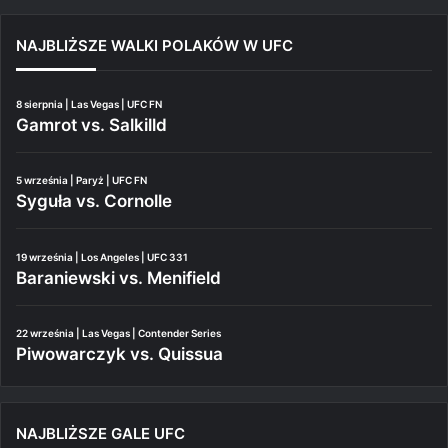
NAJBLIŻSZE WALKI POLAKÓW W UFC
8 sierpnia | Las Vegas | UFC FN
Gamrot vs. Salkilld
5 września | Paryż | UFC FN
Syguła vs. Cornolle
19 września | Los Angeles | UFC 331
Baraniewski vs. Menifield
22 września | Las Vegas | Contender Series
Piwowarczyk vs. Quissua
NAJBLIŻSZE GALE UFC