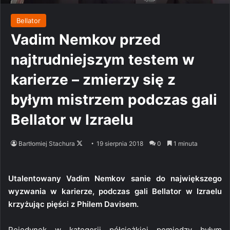
Bellator
Vadim Nemkov przed
najtrudniejszym testem w
karierze – zmierzy się z
byłym mistrzem podczas gali
Bellator w Izraelu
Follow
Bartłomiej Stachura
19 sierpnia 2018
0
1 minuta
on
X
Utalentowany Vadim Nemkov sanie do największego
wyzwania w karierze, podczas gali Bellator w Izraelu
krzyżując pięści z Philem Davisem.
Pojedynek w kategorii półciężkiej pomiędzy byłym