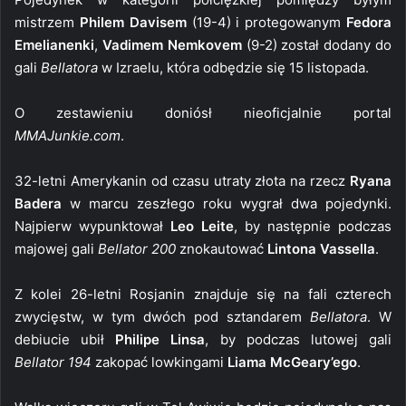
mistrzem
Philem Davisem
(19-4) i protegowanym
Fedora
Emelianenki
,
Vadimem Nemkovem
(9-2) został dodany do
gali
Bellatora
w Izraelu, która odbędzie się 15 listopada.
O zestawieniu doniósł nieoficjalnie portal
MMAJunkie.com
.
32-letni Amerykanin od czasu utraty złota na rzecz
Ryana
Badera
w marcu zeszłego roku wygrał dwa pojedynki.
Najpierw wypunktował
Leo Leite
, by następnie podczas
majowej gali
Bellator 200
znokautować
Lintona Vassella
.
Z kolei 26-letni Rosjanin znajduje się na fali czterech
zwycięstw, w tym dwóch pod sztandarem
Bellatora
. W
debiucie ubił
Philipe Linsa
, by podczas lutowej gali
Bellator 194
zakopać lowkingami
Liama McGeary’ego
.