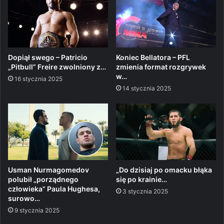
Dopiął swego – Patricio
Koniec Bellatora – PFL
„Pitbull” Freire zwolniony z…
zmienia format rozgrywek
w…
16 stycznia 2025
14 stycznia 2025
Usman Nurmagomedov
„Do dzisiaj po omacku błąka
polubił „porządnego
się po krainie…
człowieka” Paula Hughesa,
3 stycznia 2025
surowo…
9 stycznia 2025