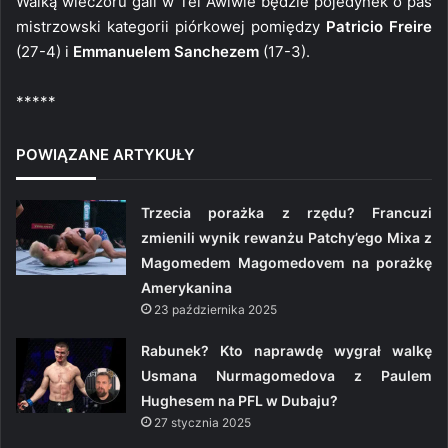
Walką wieczoru gali w Tel Awiwie będzie pojedynek o pas
mistrzowski kategorii piórkowej pomiędzy
Patricio Freire
(27-4) i
Emmanuelem Sanchezem
(17-3).
*****
POWIĄZANE ARTYKUŁY
Trzecia porażka z rzędu? Francuzi
zmienili wynik rewanżu Patchy’ego Mixa z
Magomedem Magomedovem na porażkę
Amerykanina
23 października 2025
Rabunek? Kto naprawdę wygrał walkę
Usmana Nurmagomedova z Paulem
Hughesem na PFL w Dubaju?
27 stycznia 2025