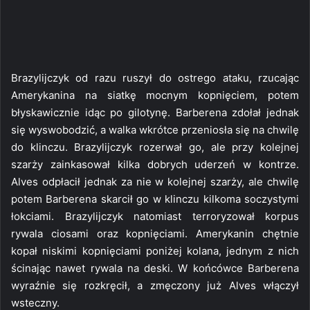
Brazylijczyk od razu ruszył do ostrego ataku, rzucając
Amerykanina na siatkę mocnym kopnięciem, potem
błyskawicznie idąc po gilotynę. Barberena zdołał jednak
się wyswobodzić, a walka wkrótce przeniosła się na chwilę
do klinczu. Brazylijczyk rozerwał go, ale przy kolejnej
szarży zainkasował kilka dobrych uderzeń w kontrze.
Alves odpłacił jednak za nie w kolejnej szarży, ale chwilę
potem Barberena skarcił go w klinczu kilkoma soczystymi
łokciami. Brazylijczyk natomiast terroryzował korpus
rywala ciosami oraz kopnięciami. Amerykanin chętnie
kopał niskimi kopnięciami poniżej kolana, jednym z nich
ścinając nawet rywala na deski. W końcówce Barberena
wyraźnie się rozkręcił, a zmęczony już Alves włączył
wsteczny.