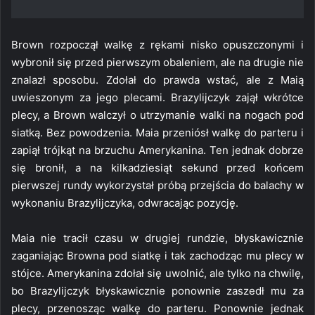
Brown rozpoczął walkę z rękami nisko opuszczonymi i
wybronił się przed pierwszym obaleniem, ale na drugie nie
znalazł sposobu. Zdołał do prawda wstać, ale z Maią
uwieszonym za jego plecami. Brazylijczyk zajął wkrótce
plecy, a Brown walczył o utrzymanie walki na nogach pod
siatką. Bez powodzenia. Maia przeniósł walkę do parteru i
zapiął trójkąt na brzuchu Amerykanina. Ten jednak dobrze
się bronił, a na kilkadziesiąt sekund przed końcem
pierwszej rundy wykorzystał próbą przejścia do balachy w
wykonaniu Brazylijczyka, odwracając pozycję.
Maia nie tracił czasu w drugiej rundzie, błyskawicznie
zaganiając Browna pod siatkę i tak zachodząc mu plecy w
stójce. Amerykanina zdołał się uwolnić, ale tylko na chwilę,
bo Brazylijczyk błyskawicznie ponownie zaszedł mu za
plecy, przenosząc walkę do parteru. Ponownie jednak