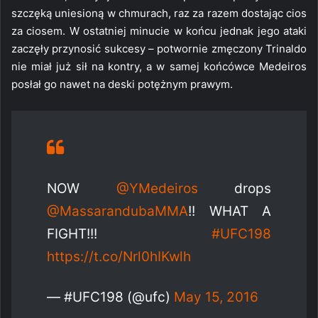
szczęką uniesioną w chmurach, raz za razem dostając cios
za ciosem. W ostatniej minucie w końcu jednak jego ataki
zaczęły przynosić sukcesy – potwornie zmęczony Trinaldo
nie miał już sił na kontry, a w samej końcówce Medeiros
posłał go nawet na deski potężnym prawym.
NOW
@YMedeiros
drops
@MassarandubaMMA
!! WHAT A
FIGHT!!!
#UFC198
https://t.co/Nrl0hIKwlh
— #UFC198 (@ufc)
May 15, 2016