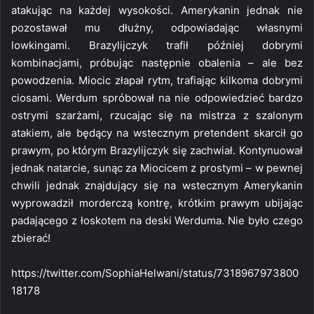
atakując na każdej wysokości. Amerykanin jednak nie
pozostawał mu dłużny, odpowiadając własnymi
lowkingami. Brazylijczyk trafił później dobrymi
kombinacjami, próbując następnie obalenia – ale bez
powodzenia. Miocic złapał rytm, trafiając kilkoma dobrymi
ciosami. Werdum spróbował na nie odpowiedzieć bardzo
ostrymi szarżami, rzucając się na mistrza z szalonym
atakiem, ale będący na wstecznym pretendent skarcił go
prawym, po którym Brazylijczyk się zachwiał. Kontynuował
jednak natarcie, sunąc za Miocicem z prostymi – w pewnej
chwili jednak znajdujący się na wstecznym Amerykanin
wyprowadził morderczą kontrę, krótkim prawym ubijając
padającego z łoskotem na deski Werduma. Nie było czego
zbierać!
https://twitter.com/SophiaHelwani/status/7318967973800
18178