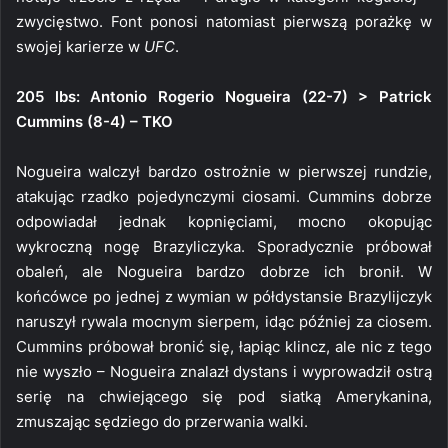
zwycięstwo. Font ponosi natomiast pierwszą porażkę w
swojej karierze w
UFC
.
205 lbs: Antonio Rogerio Nogueira (22-7) > Patrick
Cummins (8-4) – TKO
Nogueira walczył bardzo ostrożnie w pierwszej rundzie,
atakując rzadko pojedynczymi ciosami. Cummins dobrze
odpowiadał jednak kopnięciami, mocno okopując
wykroczną nogę Brazyliczyka. Sporadycznie próbował
obaleń, ale Nogueira bardzo dobrze ich bronił. W
końcówce po jednej z wymian w półdystansie Brazylijczyk
naruszył rywala mocnym sierpem, idąc później za ciosem.
Cummins próbował bronić się, łapiąc klincz, ale nic z tego
nie wyszło – Nogueira znalazł dystans i wyprowadził ostrą
serię na chwiejącego się pod siatką Amerykanina,
zmuszając sędziego do przerwania walki.