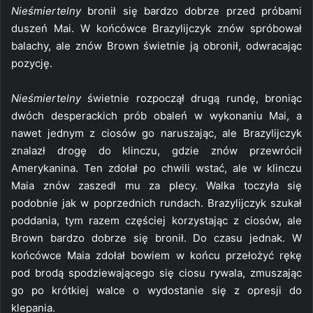
Nieśmiertelny
bronił się bardzo dobrze przed próbami
duszeń Mai. W końcówce Brazylijczyk znów spróbował
balachy, ale znów Brown świetnie ją obronił, odwracając
pozycję.
Nieśmiertelny
świetnie rozpoczął drugą rundę, broniąc
dwóch desperackich prób obaleń w wykonaniu Mai, a
nawet jednym z ciosów go naruszając, ale Brazylijczyk
znalazł drogę do klinczu, gdzie znów przewrócił
Amerykanina. Ten zdołał po chwili wstać, ale w klinczu
Maia znów zaszedł mu za plecy. Walka toczyła się
podobnie jak w poprzednich rundach. Brazylijczyk szukał
poddania, tym razem częściej korzystając z ciosów, ale
Brown bardzo dobrze się bronił. Do czasu jednak. W
końcówce Maia zdołał bowiem w końcu przełożyć rękę
pod brodą spodziewającego się ciosu rywala, zmuszając
go po krótkiej walce o wydostanie się z opresji do
klepania.