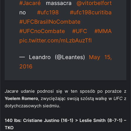
#Jacaré
massacra
@vitorbelfort
no
#ufc198
#ufc198curitiba
#UFCBrasilNoCombate
#UFCnoCombate
#UFC
#MMA
pic.twitter.com/mLzbAuzTfl
— Leandro (@Leantes)
May 15,
2016
Jacare
udanie podnosi się w ten sposób po porażce z
Yoelem Romero
, zwyciężając swoją szóstą walkę w
UFC
z
dotychczasowych siedmiu.
140 lbs: Cristiane Justino (16-1) > Leslie Smith (8-7-1) –
TKO