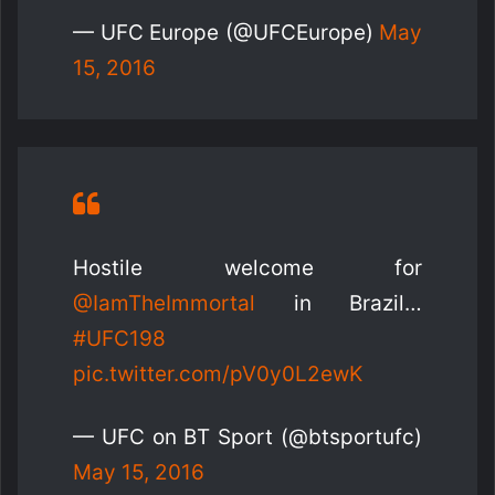
— UFC Europe (@UFCEurope)
May
15, 2016
Hostile welcome for
@IamTheImmortal
in Brazil…
#UFC198
pic.twitter.com/pV0y0L2ewK
— UFC on BT Sport (@btsportufc)
May 15, 2016