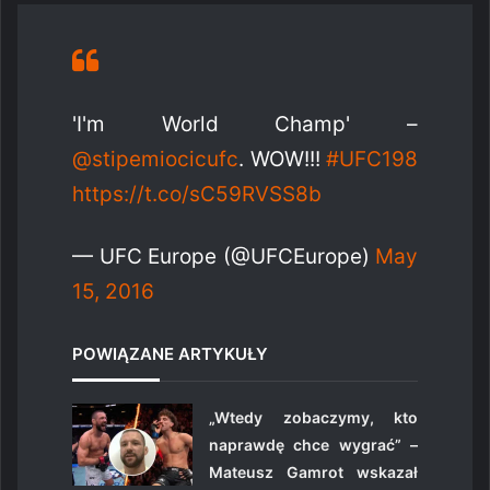
'I'm World Champ' –
@stipemiocicufc
. WOW!!!
#UFC198
https://t.co/sC59RVSS8b
— UFC Europe (@UFCEurope)
May
15, 2016
POWIĄZANE ARTYKUŁY
„Wtedy zobaczymy, kto
naprawdę chce wygrać” –
Mateusz Gamrot wskazał