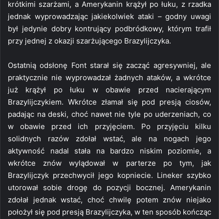
krótkimi szarżami, a Amerykanin krążył po łuku, z rzadka
jednak wyprowadzając jakiekolwiek ataki – godny uwagi
był jedynie dobry kontrujący podbródkowy, którym trafił
przy jednej z okazji szarżującego Brazylijczyka.
Ostatnią odsłonę Font starał się zacząć agresywniej, ale
praktycznie nie wyprowadzał żadnych ataków, a wkrótce
już krążył po łuku w obawie przed nacierającym
Brazylijczykiem. Wkrótce złamał się pod presją ciosów,
padając na deski, choć nawet nie tyle po uderzeniach, co
w obawie przed ich przyjęciem. Po przyjęciu kilku
solidnych razów zdołał wstać, ale na nogach jego
aktywność nadal stała na bardzo niskim poziomie, a
wkrótce znów wylądował w parterze po tym, jak
Brazylijczyk przechwycił jego kopniecie. Lineker szybko
utorował sobie drogę do pozycji bocznej. Amerykanin
zdołał jednak wstać, choć chwilę potem znów niejako
położył się pod presją Brazylijczyka, w ten sposób kończąc