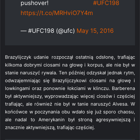
pushover!
#UFC198
https://t.co/MRHviO7Y4m
— #UFC198 (@ufc)
May 15, 2016
Brazylijczyk udanie rozpoczął ostatnią odsłonę, trafiając
kilkoma dobrymi ciosami na głowę i korpus, ale nie był w
stanie naruszyć rywala. Ten później odzyskał jednak rytm,
odwzajemniając się Brazylijczykowi ciosami na głowę i
lowkingami oraz ponownie łokciami w klinczu. Barberena
był aktywniejszy, wyprowadzając więcej ciosów i częściej
trafiając, ale również nie był w tanie naruszyć Alvesa. W
końcówce w poczynania obu wdało się już sporo chaosu,
ale nadal to Amerykanin był stroną agresywniejszą i
znacznie aktywniejszą, trafiając częściej.