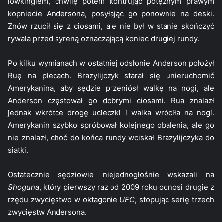
lowkingiem, chwilę potem kontrując potężnym prawym
kopniecie Andersona, posyłając go ponownie na deski.
Znów rzucił się z ciosami, ale nie był w stanie skończyć
rywala przed syreną oznaczającą koniec drugiej rundy.
Po kilku wymianach w ostatniej odsłonie Anderson położył
Ruę na plecach. Brazylijczyk starał się unieruchomić
Amerykanina, aby sędzie przeniósł walkę na nogi, ale
Anderson częstował go dobrymi ciosami. Rua znalazł
jednak wkrótce drogę ucieczki i walka wróciła na nogi.
Amerykanin szybko spróbował kolejnego obalenia, ale go
nie znalazł, choć do końca rundy wciskał Brazylijczyka do
siatki.
Ostatecznie sędziowie niejednogłośnie wskazali na
Shoguna
, który pierwszy raz od 2009 roku odnosi drugie z
rzędu zwycięstwo w oktagonie
UFC
, stopując serię trzech
zwycięstw Andersona.