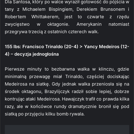
Dla Santosa, który po walce wyraził gotowość do pójścia w
tany z Michaelem Bispingiem, Derekiem Brunsonem i
Robertem Whittakerem, jest to czwarte z rzędu
zwycięstwo w oktagonie. Amerykanin natomiast
przegrywa trzecią z ostatnich czterech walk.
155 lbs: Francisco Trinaldo (20-4) > Yancy Medeiros (12-
4) – decyzja jednogłośna
Pierwsze minuty to bezbarwna walka w klinczu, gdzie
minimalną przewagę miał Trinaldo, częściej dociskając
Medeirosa na siatkę. Gdy jednak walka przeniosła się na
środek oktagonu, Brazylijczyk radził sobie lepiej, dobrze
kontrując ataki Medeirosa. Hawajczyk trafił co prawda kilka
razy, ale w końcówce rundy dramatycznie bronił się pod
siatką po przyjęciu kilku bomb rywala.