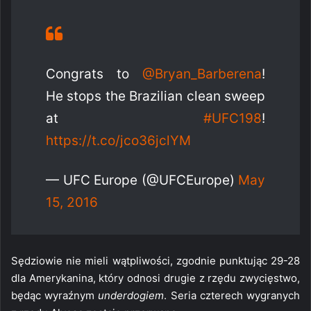
Congrats to
@Bryan_Barberena
!
He stops the Brazilian clean sweep
at
#UFC198
!
https://t.co/jco36jclYM
— UFC Europe (@UFCEurope)
May
15, 2016
Sędziowie nie mieli wątpliwości, zgodnie punktując 29-28
dla Amerykanina, który odnosi drugie z rzędu zwycięstwo,
będąc wyraźnym
underdogiem
. Seria czterech wygranych