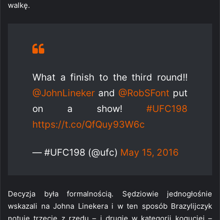
walkę.
What a finish to the third round!!
@JohnLineker
and
@RobSFont
put
on a show!
#UFC198
https://t.co/QfQuy93W6c
— #UFC198 (@ufc)
May 15, 2016
Decyzja była formalnością. Sędziowie jednogłośnie
wskazali na Johna Linekera i w ten sposób Brazylijczyk
notuje trzecie z rzędu – i drugie w kategorii koguciej –