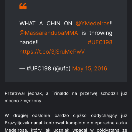
WHAT A CHIN ON
@YMedeiros
!!
@MassarandubaMMA
is throwing
hands!!
#UFC198
https://t.co/3jSruMcPwV
— #UFC198 (@ufc)
May 15, 2016
Przetrwał jednak, a Trinaldo na przerwę schodził już
mocno zmęczony.
W drugiej odsłonie bardzo ciężko oddychający już
Brazylijczyk nadal kontrował kompletnie nieporadne ataku
Medeirosa, który jak uczniak wpadał w półdystans ze