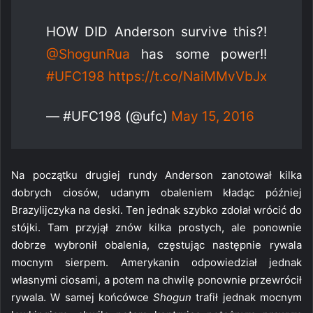
HOW DID Anderson survive this?!
@ShogunRua
has some power!!
#UFC198
https://t.co/NaiMMvVbJx
— #UFC198 (@ufc)
May 15, 2016
Na początku drugiej rundy Anderson zanotował kilka
dobrych ciosów, udanym obaleniem kładąc później
Brazylijczyka na deski. Ten jednak szybko zdołał wrócić do
stójki. Tam przyjął znów kilka prostych, ale ponownie
dobrze wybronił obalenia, częstując następnie rywala
mocnym sierpem. Amerykanin odpowiedział jednak
własnymi ciosami, a potem na chwilę ponownie przewrócił
rywala. W samej końcówce
Shogun
trafił jednak mocnym