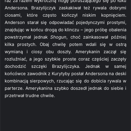
raz za razem wykroczną nogę poruszającego się po łuku
Andersona. Brazylijczyk zaskakiwał też rywala dobrymi
ciosami, które często kończył niskim kopnięciem.
Anderson starał się odpowiadać pojedynczymi prostymi,
znajdując w końcu drogą do klinczu – jego próbę obalenia
powstrzymał jednak
Shogun
, choć zainkasował później
kilka prostych. Obaj chwilę potem wdali się w ostrą
wymianą i ciosy obu doszły. Amerykanin zaczął się
rozluźniać, a jego szybkie proste coraz częściej zaczęły
dochodzić szczęki Brazylijczyka. Jednak w samej
końcówce zawodnik z Kurytyby posłał Andersona na deski
kombinacją sierpowych, rzucając się do dobicia rywala w
parterze. Amerykanina szybko doszedł jednak do siebie i
przetrwał trudne chwile.