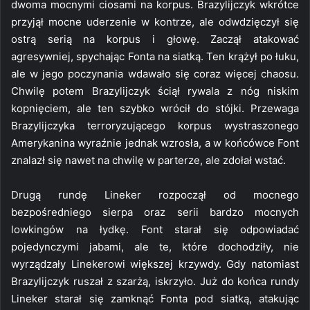
dwoma mocnymi ciosami na korpus. Brazylijczyk wkrótce
przyjął mocne uderzenie w kontrze, ale odwdzięczył się
ostrą serią na korpus i głowę. Zaczął atakować
agresywniej, spychając Fonta na siatką. Ten krążył po łuku,
ale w jego poczynania wdawało się coraz więcej chaosu.
Chwilę potem Brazylijczyk ściął rywala z nóg niskim
kopnięciem, ale ten szybko wrócił do stójki. Przewaga
Brazylijczyka terroryzującego korpus wystraszonego
Amerykanina wyraźnie jednak wzrosła, a w końcówce Font
znalazł się nawet na chwilę w parterze, ale zdołał wstać.
Drugą rundę Lineker rozpoczął od mocnego
bezpośredniego sierpa oraz serii bardzo mocnych
lowkingów na łydkę. Font starał się odpowiadać
pojedynczymi jabami, ale te, które dochodziły, nie
wyrządzały Linekerowi większej krzywdy. Gdy natomiast
Brazylijczyk ruszał z szarżą, iskrzyło. Już do końca rundy
Lineker starał się zamknąć Fonta pod siatką, atakując