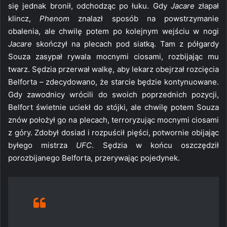
się jednak bronił, odchodząc po łuku. Gdy
Jacare
złapał
klincz,
Phenom
znalazł sposób na powstrzymanie
obalenia, ale chwilę potem po kolejnym wejściu w nogi
Jacare
skończył na plecach pod siatką. Tam z półgardy
Souza zasypał rywala mocnymi ciosami, rozbijając mu
twarz. Sędzia przerwał walkę, aby lekarz obejrzał rozcięcia
Belforta – zdecydowano, że starcie będzie kontynuowane.
Gdy zawodnicy wrócili do swoich poprzednich pozycji,
Belfort świetnie uciekł do stójki, ale chwilę potem Souza
znów położył go na plecach, terroryzując mocnymi ciosami
z góry. Zdobył dosiad i rozpuścił pięści, potwornie obijając
byłego mistrza
UFC
. Sędzia w końcu oszczędził
porozbijanego Belforta, przerywając pojedynek.