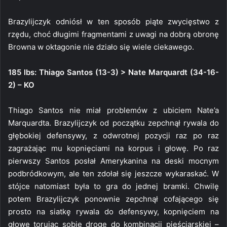
Brazylijczyk odniósł w ten sposób piąte zwycięstwo z
rzędu, choć długimi fragmentami z uwagi na dobrą obronę
Browna w oktagonie nie działo się wiele ciekawego.
185 lbs: Thiago Santos (13-3) > Nate Marquardt (34-16-
2) – KO
Thiago Santos nie miał problemów z ubiciem Nate’a
Marquardta. Brazylijczyk od początku zepchnął rywala do
głębokiej defensywy, z odwrotnej pozycji raz po raz
zagrażając mu kopnięciami na korpus i głowę. Po raz
pierwszy Santos posłał Amerykanina na deski mocnym
podbródkowym, ale ten zdołał się jeszcze wykaraskać. W
stójce natomiast była to gra do jednej bramki. Chwilę
potem Brazylijczyk ponownie zepchnął cofającego się
prosto na siatkę rywala do defensywy, kopnięciem na
głowę torując sobie drogę do kombinacji pięściarskiej –