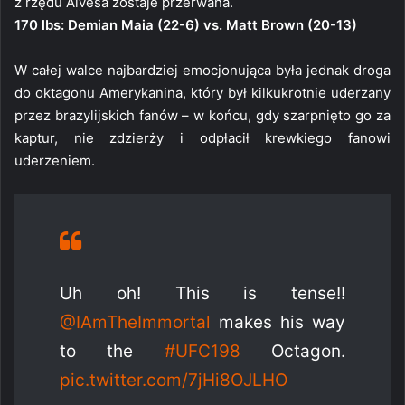
z rzędu Alvesa zostaje przerwana.
170 lbs: Demian Maia (22-6) vs. Matt Brown (20-13)
W całej walce najbardziej emocjonująca była jednak droga
do oktagonu Amerykanina, który był kilkukrotnie uderzany
przez brazylijskich fanów – w końcu, gdy szarpnięto go za
kaptur, nie zdzierży i odpłacił krewkiego fanowi
uderzeniem.
Uh oh! This is tense!!
@IAmTheImmortal
makes his way
to the
#UFC198
Octagon.
pic.twitter.com/7jHi8OJLHO