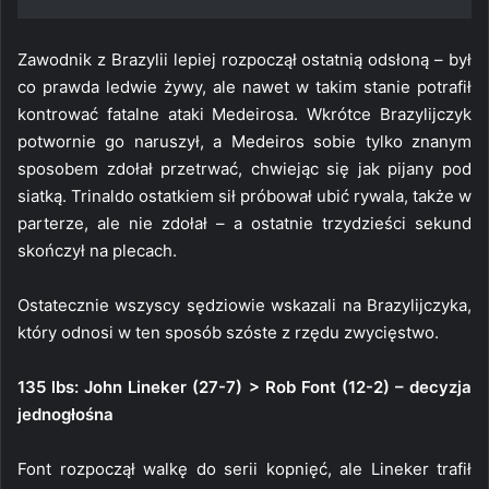
Zawodnik z Brazylii lepiej rozpoczął ostatnią odsłoną – był
co prawda ledwie żywy, ale nawet w takim stanie potrafił
kontrować fatalne ataki Medeirosa. Wkrótce Brazylijczyk
potwornie go naruszył, a Medeiros sobie tylko znanym
sposobem zdołał przetrwać, chwiejąc się jak pijany pod
siatką. Trinaldo ostatkiem sił próbował ubić rywala, także w
parterze, ale nie zdołał – a ostatnie trzydzieści sekund
skończył na plecach.
Ostatecznie wszyscy sędziowie wskazali na Brazylijczyka,
który odnosi w ten sposób szóste z rzędu zwycięstwo.
135 lbs: John Lineker (27-7) > Rob Font (12-2) – decyzja
jednogłośna
Font rozpoczął walkę do serii kopnięć, ale Lineker trafił