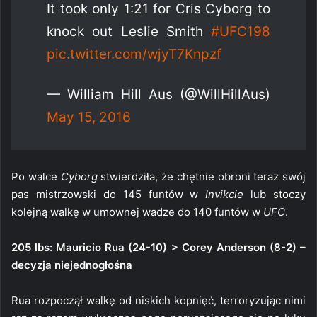
It took only 1:21 for Cris Cyborg to
knock out Leslie Smith
#UFC198
pic.twitter.com/wjyT7Knpzf
— William Hill Aus (@WillHillAus)
May 15, 2016
Po walce
Cyborg
stwierdziła, że chętnie obroni teraz swój
pas mistrzowski do 145 funtów w
Invikcie
lub stoczy
kolejną walkę w umownej wadze do 140 funtów w
UFC
.
205 lbs: Mauricio Rua (24-10) > Corey Anderson (8-2) –
decyzja niejednogłośna
Rua rozpoczął walkę od niskich kopnięć, terroryzując nimi