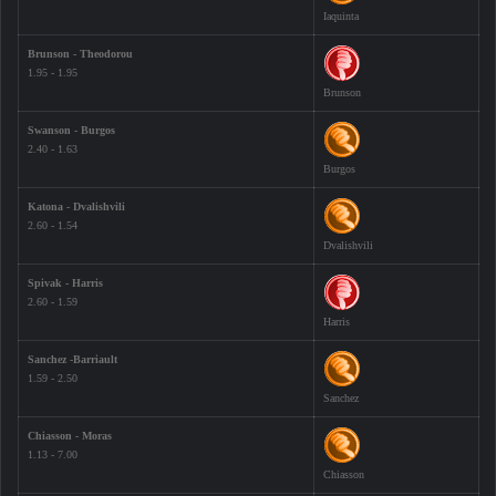
Iaquinta
Brunson - Theodorou
1.95 - 1.95
Brunson
Swanson - Burgos
2.40 - 1.63
Burgos
Katona - Dvalishvili
2.60 - 1.54
Dvalishvili
Spivak - Harris
2.60 - 1.59
Harris
Sanchez -Barriault
1.59 - 2.50
Sanchez
Chiasson - Moras
1.13 - 7.00
Chiasson