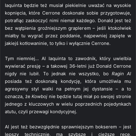
Iaquinta będzie też musiał piekielnie uważać na wysokie
kopnięcia, które Cerrone doskonale sobie przygotowuje,
potrafiąc zaskoczyć nimi niemal każdego. Donald jest też
bez wątpienia groźniejszym graplerem – jeśli ktokolwiek
miałby tu wygrać przez poddanie, najpewniej zapięte w
jakiejś kotłowaninie, to tylko i wyłącznie Cerrone.
Tym niemniej… Al Iaquinta to zawodnik, który uwielbia
wywierać presję – a takowej 36-letni już Donald Cerrone
nigdy nie lubił. To jednak nie wszystko, bo
Ragin Al
posiada też doskonałą kondycję, która umożliwia mu
agresywny styl walki na pełnym jej dystansie – a to
oznacza, że
Kowboj
nie będzie tutaj miał po swojej stronie
jednego z kluczowych w wielu poprzednich pojedynkach
atutu, czyli przewagi kondycyjnej.
Al jest też bezwzględnie sprawniejszym bokserem – jest
lepszy technicznie, ma szybsze i cięższe ręce,