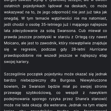
ostatnich pojedynkach lądował na deskach, co może
wskazywać na to, że jego odporność nie jest już taka jak
onegdaj. W tym temacie wątpliwości nie ma natomiast,
jeśli chodzi o osobę 35-letniego już i mającego najlepsze
lata zdecydowanie za sobą Swansona. Cub miewał co
prawda jeszcze przebłyski w starciu z Ortegą czy nawet
Moicano, ale jest to zawodnik, który niewątpliwie znajduje
się w regresie, podczas gdy 28-letni
Hurricane
prawdopodobnie nie wszedł jeszcze w najlepszy etap
swojej kariery.
Szczególnie początek pojedynku może okazać się jednak
bardzo niebezpieczny dla Burgosa. Niewykluczone
bowiem, że Swanson będzie miał po swojej stronie
przewagę szybkościową, co wespół z nawykiem
podejmowania sporego ryzyka przez Shane’a stanowić
może nie lada okazję dla weterana. Jednak na tym etapie