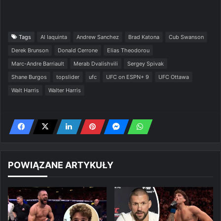
Tags
Al Iaquinta
Andrew Sanchez
Brad Katona
Cub Swanson
Derek Brunson
Donald Cerrone
Elias Theodorou
Marc-Andre Barriault
Merab Dvalishvili
Sergey Spivak
Shane Burgos
topslider
ufc
UFC on ESPN+ 9
UFC Ottawa
Walt Harris
Walter Harris
POWIĄZANE ARTYKUŁY