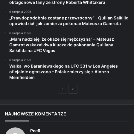
oktagonowe tany ze strony Roberta Whittakera
6 sierpnia 2026
„Prawdopodobnie zostanę przewrócony” – Quillan Salkilld
opowiedział, jak zamierza pokonać Mateusza Gamrota
6 sierpnia 2026
„Mam nadzieję, że okaże się mężczyzną” – Mateusz
Gamrot wskazał dwa klucze do pokonania Quillana
Salkillda na UFC Vegas
6 sierpnia 2026
Walka Iwo Baraniewskiego na UFC 331 w Los Angeles
oficjalnie ogłoszona – Polak zmierzy się z Alonzo
Menifieldem
Poprzednia
Następna
strona
strona
NAJNOWSZE KOMENTARZE
PeeR