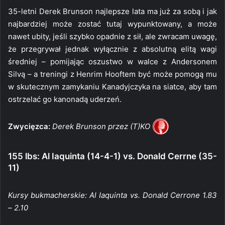
35-letni Derek Brunson najlepsze lata ma już za sobą i jak
najbardziej może zostać tutaj wypunktowany, a może
nawet ubity, jeśli szybko opadnie z sił, ale zwracam uwagę,
że przegrywał jednak wyłącznie z absolutną elitą wagi
średniej – pomijając oszustwo w walce z Andersonem
Silvą – a treningi z Henrim Hooftem być może pomogą mu
w skutecznym zamykaniu Kanadyjczyka na siatce, aby tam
ostrzelać go kanonadą uderzeń.
Zwycięzca:
Derek Brunson przez (T)KO
155 lbs: Al Iaquinta (14-4-1) vs. Donald Cerrne (35-
11)
Kursy bukmacherskie: Al Iaquinta vs. Donald Cerrone 1.83
– 2.10