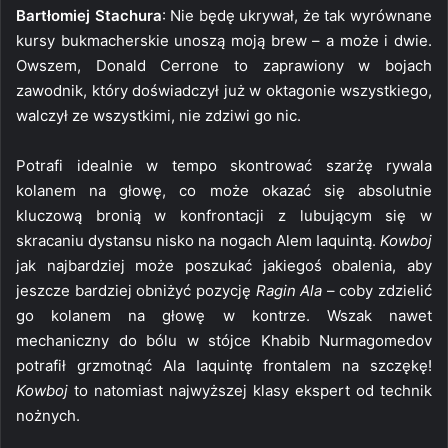
Bartłomiej Stachura
: Nie będę ukrywał, że tak wyrównane
kursy bukmacherskie unoszą moją brew – a może i dwie.
Owszem, Donald Cerrone to zaprawiony w bojach
zawodnik, który doświadczył już w oktagonie wszystkiego,
walczył ze wszystkimi, nie zdziwi go nic.
Potrafi idealnie w tempo skontrować szarżę rywala
kolanem na głowę, co może okazać się absolutnie
kluczową bronią w konfrontacji z lubującym się w
skracaniu dystansu nisko na nogach Alem Iaquintą.
Kowboj
jak najbardziej może poszukać jakiegoś obalenia, aby
jeszcze bardziej obniżyć pozycję
Ragin Ala
– coby zdzielić
go kolanem na głowę w kontrze. Wszak nawet
mechaniczny do bólu w stójce Khabib Nurmagomedov
potrafił grzmotnąć Ala Iaquintę frontalem na szczękę!
Kowboj
to natomiast najwyższej klasy ekspert od technik
nożnych.