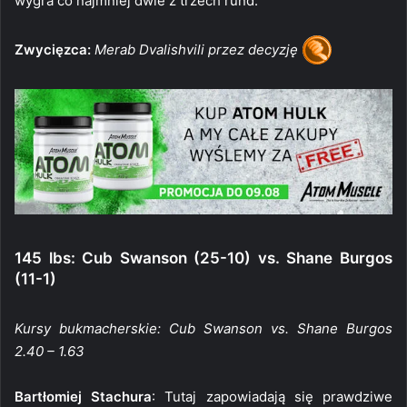
wygra co najmniej dwie z trzech rund.
Zwycięzca:
Merab Dvalishvili przez decyzję
145 lbs: Cub Swanson (25-10) vs. Shane Burgos
(11-1)
Kursy bukmacherskie: Cub Swanson vs. Shane Burgos
2.40 – 1.63
Bartłomiej Stachura
: Tutaj zapowiadają się prawdziwe