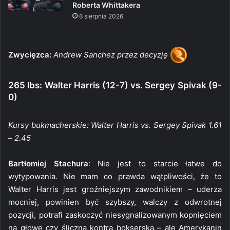
Roberta Whittakera
6 sierpnia 2026
Zwycięzca:
Andrew Sanchez przez decyzję
265 lbs: Walter Harris (12-7) vs. Sergey Spivak (9-
0)
Kursy bukmacherskie: Walter Harris vs. Sergey Spivak 1.61
– 2.45
Bartłomiej Stachura
: Nie jest to starcie łatwe do
wytypowania. Nie mam co prawda wątpliwości, że to
Walter Harris jest groźniejszym zawodnikiem – uderza
mocniej, powinien być szybszy, walczy z odwrotnej
pozycji, potrafi zaskoczyć niesygnalizowanym kopnięciem
na głowę czy śliczną kontrą bokserską – ale Amerykanin