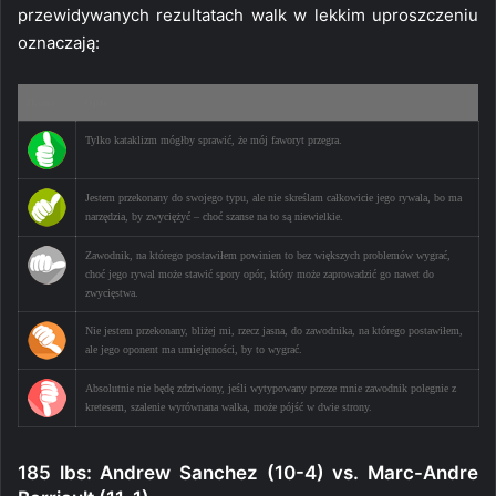
przewidywanych rezultatach walk w lekkim uproszczeniu
oznaczają:
Ikona
Opis
Tylko kataklizm mógłby sprawić, że mój faworyt przegra.
Jestem przekonany do swojego typu, ale nie skreślam całkowicie jego rywala, bo ma
narzędzia, by zwyciężyć – choć szanse na to są niewielkie.
Zawodnik, na którego postawiłem powinien to bez większych problemów wygrać,
choć jego rywal może stawić spory opór, który może zaprowadzić go nawet do
zwycięstwa.
Nie jestem przekonany, bliżej mi, rzecz jasna, do zawodnika, na którego postawiłem,
ale jego oponent ma umiejętności, by to wygrać.
Absolutnie nie będę zdziwiony, jeśli wytypowany przeze mnie zawodnik polegnie z
kretesem, szalenie wyrównana walka, może pójść w dwie strony.
185 lbs: Andrew Sanchez (10-4) vs. Marc-Andre