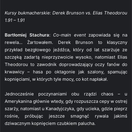
Kursy bukmacherskie: Derek Brunson vs. Elias Theodorou
1.91 – 1.91
Bartłomiej Stachura
:
Co-main event
zapowiada się na
rewela… Żartowałem. Derek Brunson to klasyczny
przykład bezgłowego jeźdźca, który od lat szarżuje ze
szczęką zadartą nieprzyzwoicie wysoko, natomiast Elias
Theodorou to zawodnik doprowadzający oczy fanów do
krwawicy – hasa po oktagonie jak szalony, spamując
kopnięciami, w których tyle mocy, co kot napłakał.
Jednocześnie poczynaniami obu rządzi chaos – u
Amerykanina głównie wtedy, gdy rozpuszcza cepy w ostrej
szarży, natomiast u Kanadyjczyka, gdy ucieka, gdzie pieprz
rośnie, próbując jeszcze smagnąć rywala jakimś
dziwacznym kopnięciem czubkiem palucha.