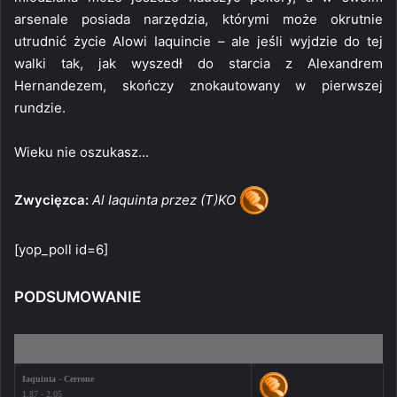
arsenale posiada narzędzia, którymi może okrutnie
utrudnić życie Alowi Iaquincie – ale jeśli wyjdzie do tej
walki tak, jak wyszedł do starcia z Alexandrem
Hernandezem, skończy znokautowany w pierwszej
rundzie.
Wieku nie oszukasz…
Zwycięzca:
Al Iaquinta przez (T)KO
[yop_poll id=6]
PODSUMOWANIE
Walka
Bartek S.
Iaquinta - Cerrone
1.87 - 2.05