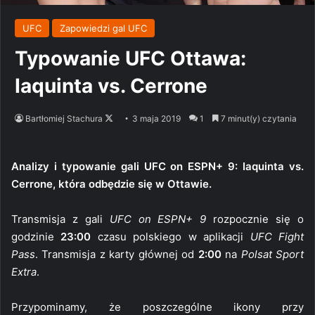
UFC
Zapowiedzi gal UFC
Typowanie UFC Ottawa:
Iaquinta vs. Cerrone
Follow
Bartłomiej Stachura
3 maja 2019
1
7 minut(y) czytania
on
X
Analizy i typowanie gali UFC on ESPN+ 9: Iaquinta vs.
Cerrone, która odbędzie się w Ottawie.
Transmisja z gali
UFC on ESPN+ 9
rozpocznie się o
godzinie
23:00
czasu polskiego w aplikacji
UFC Fight
Pass
. Transmisja z karty głównej od
2:00
na
Polsat Sport
Extra
.
Przypominamy, że poszczególne ikony przy