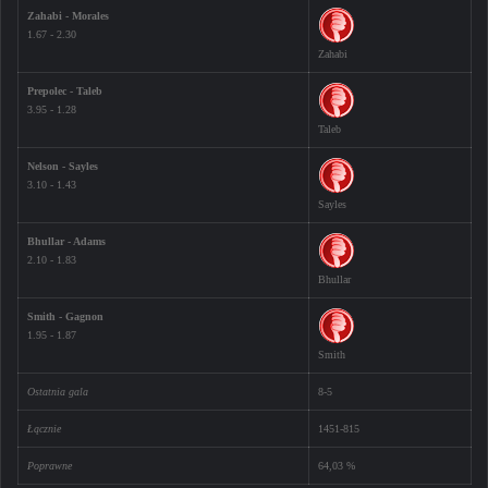
Zahabi - Morales
1.67 - 2.30
Zahabi
Prepolec - Taleb
3.95 - 1.28
Taleb
Nelson - Sayles
3.10 - 1.43
Sayles
Bhullar - Adams
2.10 - 1.83
Bhullar
Smith - Gagnon
1.95 - 1.87
Smith
Ostatnia gala
8-5
Łącznie
1451-815
Poprawne
64,03 %