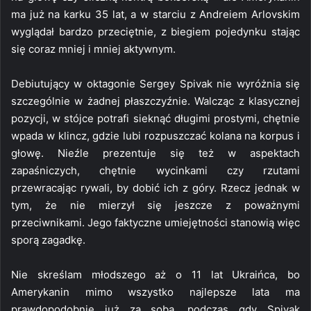
ma już na karku 35 lat, a w starciu z Andreiem Arlovskim
wyglądał bardzo przeciętnie, z biegiem pojedynku stając
się coraz mniej i mniej aktywnym.
Debiutujący w oktagonie Sergey Spivak nie wyróżnia się
szczególnie w żadnej płaszczyźnie. Walcząc z klasycznej
pozycji, w stójce potrafi sieknąć długimi prostymi, chętnie
wpada w klincz, gdzie lubi rozpuszczać kolana na korpus i
głowę. Nieźle prezentuje się też w aspektach
zapaśniczych, chętnie wycinkami czy rzutami
przewracając rywali, by dobić ich z góry. Rzecz jednak w
tym, że nie mierzył się jeszcze z poważnymi
przeciwnikami. Jego faktyczne umiejętności stanowią więc
sporą zagadkę.
Nie skreślam młodszego aż o 11 lat Ukraińca, bo
Amerykanin mimo wszystko najlepsze lata ma
prawdopodobnie już za sobą, podczas gdy Spivak