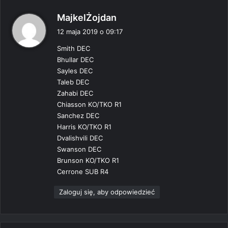
p
MajkelŻojdan
i
12 maja 2019 o 09:17
s
Smith DEC
z
Bhullar DEC
e
Sayles DEC
:
Taleb DEC
Zahabi DEC
Chiasson KO/TKO R1
Sanchez DEC
Harris KO/TKO R1
Dvalishvili DEC
Swanson DEC
Brunson KO/TKO R1
Cerrone SUB R4
Zaloguj się, aby odpowiedzieć