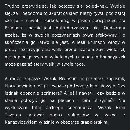
Trudno przewidzieć, jak potoczy się pojedynek. Wydaje
się, że Theodorou to akurat całkiem niezły rywal pod ostrą
szarżę – nawet i karkołomną, w jakich specjalizuje się
Brunson – bo nie jest kontruderzaczem, ale… Oddać mu
trzeba, że w swoich poczynaniach bywa efektywny i o
skończenie go łatwo nie jest. A jeśli Brunson włoży w
próby rozstrzygnięcia walki przed czasem zbyt wiele sił,
nie dopinając swego, w kolejnych rundach to Kanadyjczyk
może przejąć stery walki w swoje ręce.
A może zapasy? Wszak Brunson to przecież zapaśnik,
który powinien też przeważać pod względem siłowym. Czy
jednak dopadnie sprintera? A jeśli nawet – czy będzie w
stanie położyć go na plecach i tam utrzymać? Nie
wykluczam tutaj żadnego scenariusza. Wszak Brad
Tavares notował sporo sukcesów w walce z
Kanadyjczykiem właśnie w obszarze grapplerskim.