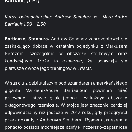
Barriault (11-1)
Kursy bukmacherskie: Andrew Sanchez vs. Marc-Andre
Barriault 1.59 – 2.50
Bartłomiej Stachura
: Andrew Sanchez zaprezentował się
zaskakująco dobrze w ostatnim pojedynku z Markusem
Perezem, szczególnie w obszarze stójkowym oraz
kondycyjnym. Może to oznaczać, że pojawiają się
pierwsze owoce jego treningów w
Tristar
.
W starciu z debiutującym pod sztandarem amerykańskiego
giganta Markiem-Andre Barriaultem powinien mieć
przewagę – niewielką ale jednak – w każdym obszarze
oktagonowego rzemiosła. W stójce jest znacznie bardziej
odpowiedzialny niż jeszcze w 2017 roku, gdy przegrywał
przez nokauty z Anthonym Smithem i Ryanem Janesem, a
ponadto posiada mocniejsze szlify klinczersko-zapaśnicze