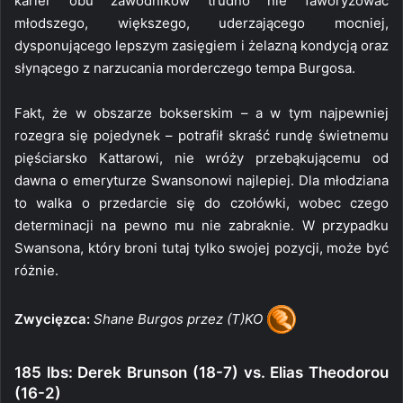
karier obu zawodników trudno nie faworyzować
młodszego, większego, uderzającego mocniej,
dysponującego lepszym zasięgiem i żelazną kondycją oraz
słynącego z narzucania morderczego tempa Burgosa.
Fakt, że w obszarze bokserskim – a w tym najpewniej
rozegra się pojedynek – potrafił skraść rundę świetnemu
pięściarsko Kattarowi, nie wróży przebąkującemu od
dawna o emeryturze Swansonowi najlepiej. Dla młodziana
to walka o przedarcie się do czołówki, wobec czego
determinacji na pewno mu nie zabraknie. W przypadku
Swansona, który broni tutaj tylko swojej pozycji, może być
różnie.
Zwycięzca:
Shane Burgos przez (T)KO
185 lbs: Derek Brunson (18-7) vs. Elias Theodorou
(16-2)