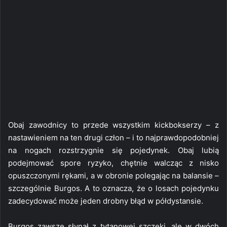
Obaj zawodnicy to przede wszystkim kickbokserzy – z
nastawieniem na ten drugi człon – i to najprawdopodobniej
na nogach rozstrzygnie się pojedynek. Obaj lubią
podejmować spore ryzyko, chętnie walcząc z nisko
opuszczonymi rękami, a w obronie polegając na balansie –
szczególnie Burgos. A to oznacza, że o losach pojedynku
zadecydować może jeden drobny błąd w półdystansie.
Burgos zawsze słynął z tytanowej szczęki, ale w dwóch