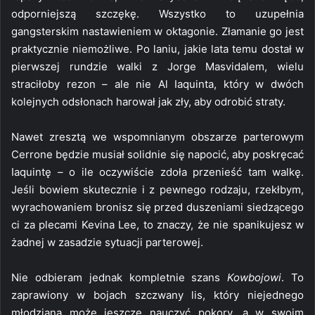
odporniejszą szczękę. Wszystko to uzupełnia
gangsterskim nastawieniem w oktagonie. Złamanie go jest
praktycznie niemożliwe. Po laniu, jakie lata temu dostał w
pierwszej rundzie walki z Jorge Masvidalem, wielu
straciłoby rezon – ale nie Al Iaquinta, który w dwóch
kolejnych odsłonach harował jak zły, aby odrobić straty.
Nawet zresztą we wspomnianym obszarze parterowym
Cerrone będzie musiał solidnie się napocić, aby poskręcać
Iaquintę – o ile oczywiście zdoła przenieść tam walkę.
Jeśli bowiem skutecznie i z pewnego rodzaju, rzekłbym,
wyrachowaniem bronisz się przed duszeniami siedzącego
ci za plecami Kevina Lee, to znaczy, że nie spanikujesz w
żadnej w zasadzie sytuacji parterowej.
Nie odbieram jednak kompletnie szans
Kowbojowi
. To
zaprawiony w bojach szczwany lis, który niejednego
młodziana może jeszcze nauczyć pokory, a w swoim