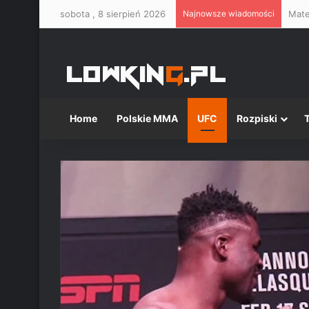
sobota , 8 sierpień 2026
Najnowsze wiadomości
Mate
Home
Polskie MMA
UFC
Rozpiski