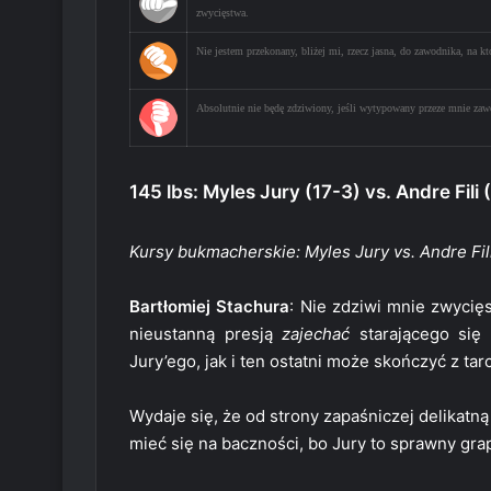
zwycięstwa.
Nie jestem przekonany, bliżej mi, rzecz jasna, do zawodnika, na k
Absolutnie nie będę zdziwiony, jeśli wytypowany przeze mnie zaw
145 lbs: Myles Jury (17-3) vs. Andre Fili 
Kursy bukmacherskie: Myles Jury vs. Andre Fili
Bartłomiej Stachura
: Nie zdziwi mnie zwyci
nieustanną presją
zajechać
starającego się
Jury’ego, jak i ten ostatni może skończyć z ta
Wydaje się, że od strony zapaśniczej delikatn
mieć się na baczności, bo Jury to sprawny grap