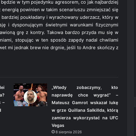
będzie w tym pojedynku agresorem, co jak najbardziej
energią powinien w takim scenariuszu zmniejszać się
o bardziej poukładany i wyrachowany uderzacz, który w
sję i dysponującym świetnymi warunkami fizycznymi
wioną grę z kontry. Takowa bardzo przyda mu się w
zeniami, stopując w ten sposób zapędy nadal chwilami
et mi jednak brew nie drgnie, jeśli to Andre skończy z
ei
„Wtedy zobaczymy, kto
a?
naprawdę chce wygrać” –
 –
Mateusz Gamrot wskazał lukę
d
w grze Quillana Salkillda, którą
zamierza wykorzystać na UFC
Vegas
8 sierpnia 2026