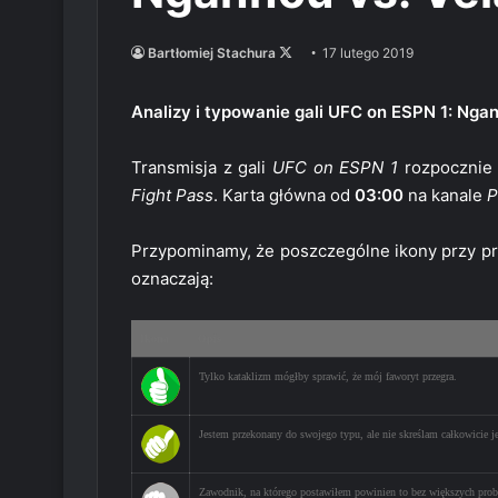
Follow
Bartłomiej Stachura
17 lutego 2019
on
X
Analizy i typowanie gali UFC on ESPN 1: Ngan
Transmisja z gali
UFC on ESPN 1
rozpocznie 
Fight Pass
. Karta główna od
03:00
na kanale
P
Przypominamy, że poszczególne ikony przy pr
oznaczają:
Ikona
Opis
Tylko kataklizm mógłby sprawić, że mój faworyt przegra.
Jestem przekonany do swojego typu, ale nie skreślam całkowicie je
Zawodnik, na którego postawiłem powinien to bez większych prob