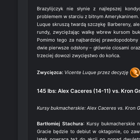
Brazylijczyk nie słynie z najlepszej kond
problemem w starciu z bitnym Amerykaninem. 
Luque skruszą twardą szczękę Barbereny, ale
rundy, zwyciężając walkę wbrew kursom buk
Pomimo tego za najbardziej prawdopodobny 
dwie pierwsze odsłony – głównie ciosami ora
trzeciej dowozi zwycięstwo do końca.
Zwycięzca:
Vicente Luque przez decyzję
145 lbs: Alex Caceres (14-11) vs. Kron G
Kursy bukmacherskie: Alex Caceres vs. Kron Gr
Bartłomiej Stachura
: Kursy bukmacherskie n
Gracie będzie to debiut w oktagonie, co za
latek powraca też do akcji po ponad dwulet