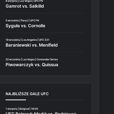
8 sierpnia | Las Vegas | UFC FN
Gamrot vs. Salkilld
5 września | Paryż | UFC FN
Syguła vs. Cornolle
19 września | Los Angeles | UFC 331
Baraniewski vs. Menifield
22 września | Las Vegas | Contender Series
Piwowarczyk vs. Quissua
NAJBLIŻSZE GALE UFC
1 sierpnia | Belgrad | 16:00
UFC Belgrad: Medić vs. Rodriguez