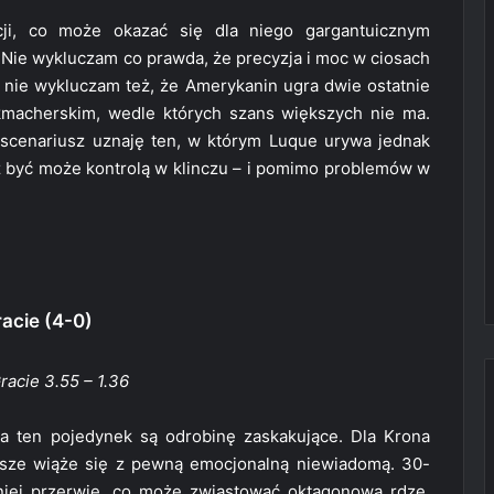
ycji, co może okazać się dla niego gargantuicznym
Nie wykluczam co prawda, że precyzja i moc w ciosach
 nie wykluczam też, że Amerykanin ugra dwie ostatnie
macherskim, wedle których szans większych nie ma.
scenariusz uznaję ten, w którym Luque urywa jednak
z być może kontrolą w klinczu – i pomimo problemów w
racie (4-0)
acie 3.55 – 1.36
a ten pojedynek są odrobinę zaskakujące. Dla Krona
wsze wiąże się z pewną emocjonalną niewiadomą. 30-
niej przerwie, co może zwiastować oktagonową rdzę.