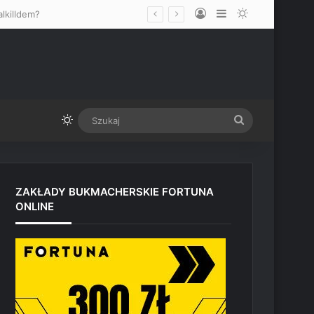
Log In
Sidebar
Switch skin
lkilldem?
Switch skin
Szukaj
ZAKŁADY BUKMACHERSKIE FORTUNA
ONLINE