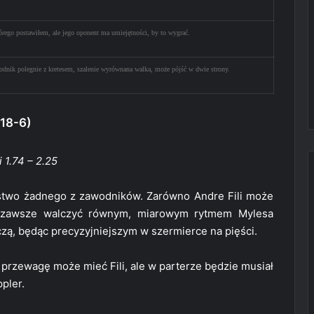
tórego postawiłem, ale jego oponent ma umiejętności, by to wygrać.
odnik polegnie z kretesem, szalenie wyrównana walka, może pójść w dwie strony.
(18-6)
 1.74 – 2.25
ęstwo żadnego z zawodników. Zarówno Andre Fili może
 zawsze walczyć równym, miarowym rytmem Mylesa
rczą, będąc precyzyjniejszym w szermierce na pięści.
ą przewagę może mieć Fili, ale w parterze będzie musiał
pler.