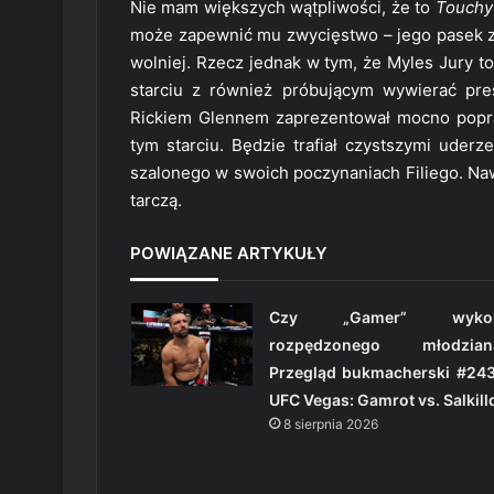
Nie mam większych wątpliwości, że to
Touchy
może zapewnić mu zwycięstwo – jego pasek z 
wolniej. Rzecz jednak w tym, że Myles Jury t
starciu z również próbującym wywierać pre
Rickiem Glennem zaprezentował mocno popra
tym starciu. Będzie trafiał czystszymi uder
szalonego w swoich poczynaniach Filiego. Naw
tarczą.
POWIĄZANE ARTYKUŁY
Czy „Gamer” wykol
rozpędzonego młodzian
Przegląd bukmacherski #243
UFC Vegas: Gamrot vs. Salkill
8 sierpnia 2026