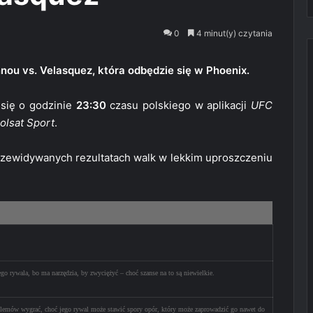
0
4 minut(y) czytania
nou vs. Velasquez, która odbędzie się w Phoenix.
się o godzinie
23:30
czasu polskiego w aplikacji
UFC
olsat Sport
.
zewidywanych rezultatach walk w lekkim uproszczeniu
go rywala, bo ma narzędzia, by zwyciężyć – choć szanse na to są niewielkie.
lemów wygrać, choć jego rywal może stawić spory opór, który może zaprowadzić go nawet do