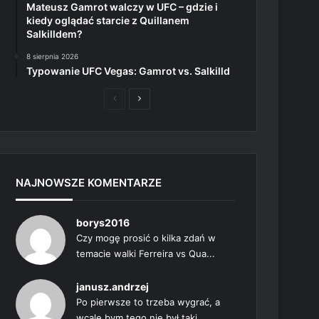
Mateusz Gamrot walczy w UFC – gdzie i
kiedy oglądać starcie z Quillanem
Salkilldem?
8 sierpnia 2026
Typowanie UFC Vegas: Gamrot vs. Salkilld
Poprzednia
Następna
strona
strona
NAJNOWSZE KOMENTARZE
borys2016
Czy mogę prosić o kilka zdań w
temacie walki Ferreira vs Qua...
janusz.andrzej
Po pierwsze to trzeba wygrać, a
wcale bym tego nie był taki...