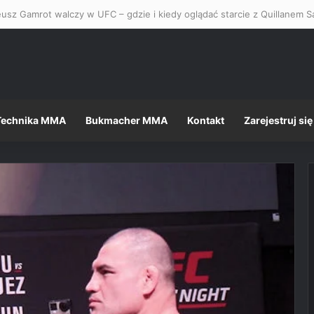
usz Gamrot walczy w UFC – gdzie i kiedy oglądać starcie z Quillanem Sa
Technika MMA
Bukmacher MMA
Kontakt
Zarejestruj się