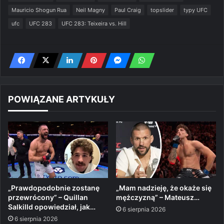
Mauricio Shogun Rua
Neil Magny
Paul Craig
topslider
typy UFC
ufc
UFC 283
UFC 283: Teixeira vs. Hill
POWIĄZANE ARTYKUŁY
„Prawdopodobnie zostanę
„Mam nadzieję, że okaże się
przewrócony” – Quillan
mężczyzną” – Mateusz…
Salkilld opowiedział, jak…
6 sierpnia 2026
6 sierpnia 2026