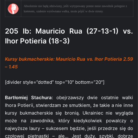
Absolutnie nie będę zdziwiony, jeśli wytypowany przeze mnie zawodnik polegnie z
kretesem, szalenie wyrównana walka, może pójść w dwie strony.
205 lb: Mauricio Rua (27-13-1) vs.
Ihor Potieria (18-3)
Kursy bukmacherskie: Mauricio Rua vs. Ihor Potieria 2.59
– 1.45
[divider style=”dotted” top=”10″ bottom=”20″]
Bartłomiej Stachura
: obejrzawszy dwie ostatnie walki
Ihora Potierii, stwierdzam ze smutkiem, że takie a nie inne
kursy bukmacherskie się bronią. Ukrainiec nie wygląda
może na zawodnika, który kiedykolwiek powalczy o
najwyższe laury – sukcesem będzie, jeśli przedrze się do
czołowej piętnastki – ale… Jest duży, szybki, dobrze