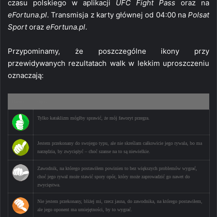
czasu polskiego w aplikacji
UFC Fight Pass
oraz na
eFortuna.pl
. Transmisja z karty głównej od 04:00 na
Polsat
Sport
oraz
eFortuna.pl
.
Przypominamy, że poszczególne ikony przy
przewidywanych rezultatach walk w lekkim uproszczeniu
oznaczają:
Ikona
Opis
Tylko kataklizm mógłby sprawić, że mój faworyt przegra.
Jestem przekonany do swojego typu, ale nie skreślam całkowicie jego rywala, bo ma
narzędzia, by zwyciężyć – choć szanse na to są niewielkie.
Zawodnik, na którego postawiłem powinien to bez większych problemów wygrać,
choć jego rywal może stawić spory opór, który może zaprowadzić go nawet do
zwycięstwa.
Nie jestem przekonany, bliżej mi, rzecz jasna, do zawodnika, na którego postawiłem,
ale jego oponent ma umiejętności, by to wygrać.