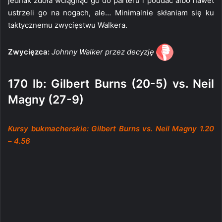
jednak zdoła wciągnąć go do parteru i poddać albo nawet
ustrzeli go na nogach, ale… Minimalnie skłaniam się ku
taktycznemu zwycięstwu Walkera.
Zwycięzca:
Johnny Walker przez decyzję
170 lb: Gilbert Burns (20-5) vs. Neil
Magny (27-9)
Kursy bukmacherskie: Gilbert Burns vs. Neil Magny 1.20
– 4.56