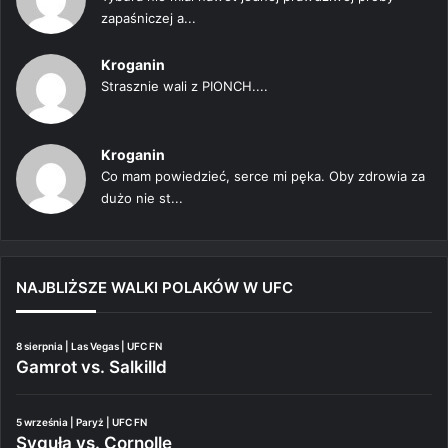
zapaśniczej a...
Kroganin
Strasznie wali z PIONCH....
Kroganin
Co mam powiedzieć, serce mi pęka. Oby zdrowia za
dużo nie st...
NAJBLIŻSZE WALKI POLAKÓW W UFC
8 sierpnia | Las Vegas | UFC FN
Gamrot vs. Salkilld
5 września | Paryż | UFC FN
Syguła vs. Cornolle