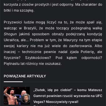
korzysta z ciosów prostych i jest odporny. Ma charakter do
bitki i ma szczękę.
Przyzwoici ludzie mogą liczyć na to, że może
spali się
,
walcząc w Brazylii, że może toczący pożegnalną walkę
Shogun
jakimś sposobem obnaży podejrzaną kondycję
Ukraińca, ale… Problem w tym, że Maurycy na tym etapie
swojej kariery nie ma już wiele do zaoferowania. Albo
inaczej – technicznie pewnie nadal zjada Potierię, ale
fizycznie? Szybkościowo? Pod kątem odporności?
Piętnastu lat różnicy nie oszukasz.
POWIĄZANE ARTYKUŁY
„Ziutek, idę po ciebie!” – komu Mateusz
Gamrot powinien rzucić wyzwanie na UFC
Vegas? Nieoczywisty rywal!