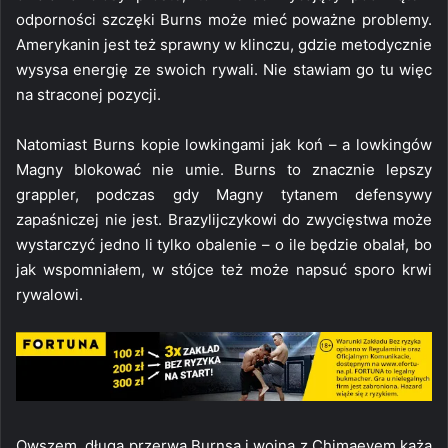
odporności szczęki Burns może mieć poważne problemy.
Amerykanin jest też sprawny w klinczu, gdzie metodycznie
wysysa energię ze swoich rywali. Nie stawiam go tu więc
na straconej pozycji.
Natomiast Burns kopie lowkingami jak koń – a lowkingów
Magny blokować nie umie. Burns to znacznie lepszy
grappler, podczas gdy Magny tytanem defensywy
zapaśniczej nie jest. Brazylijczykowi do zwycięstwa może
wystarczyć jedno li tylko obalenie – o ile będzie obalał, bo
jak wspomniałem, w stójce też może napsuć sporo krwi
rywalowi.
Owszem, długa przerwa Burnsa i wojna z Chimaevem każą