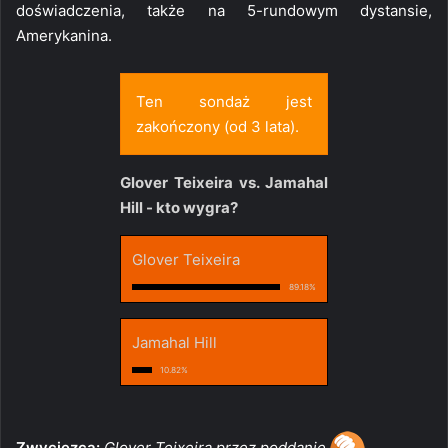
doświadczenia, także na 5-rundowym dystansie,
Amerykanina.
Ten sondaż jest
zakończony (od 3 lata).
Glover Teixeira vs. Jamahal
Hill - kto wygra?
Glover Teixeira
89.18%
Jamahal Hill
10.82%
Zwycięzca:
Glover Teixeira przez poddanie