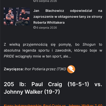
6 sierpnia 2026
Jan Błachowicz odpowiedział na
zaproszenie w oktagonowe tany ze strony
Roberta Whittakera
6 sierpnia 2026
Z wielką przyjemnością się pomylę, bo
Shogun
to
absolutna legenda sportu i zawodnik, którego boje w
PRIDE
wciągnęły mnie w ten sport, ale…
Zwycięzca:
Ihor Potieria przez (T)KO
205 lb: Paul Craig (16-5-1) vs.
Johnny Walker (19-7)
Kursy bukmacherskie: Paul Craig vs. Johnny Walker 2.40