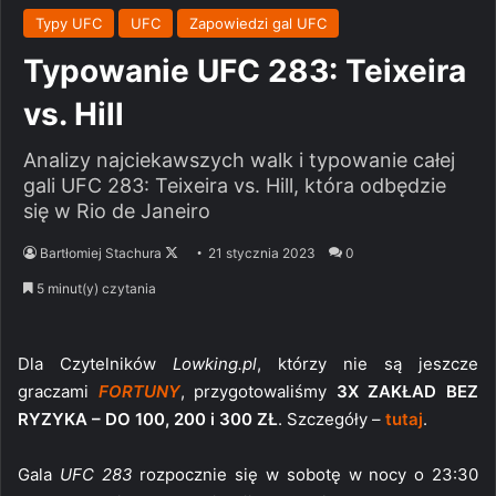
Typy UFC
UFC
Zapowiedzi gal UFC
Typowanie UFC 283: Teixeira
vs. Hill
Analizy najciekawszych walk i typowanie całej
gali UFC 283: Teixeira vs. Hill, która odbędzie
się w Rio de Janeiro
Follow
Bartłomiej Stachura
21 stycznia 2023
0
on
5 minut(y) czytania
X
Dla Czytelników
Lowking.pl
, którzy nie są jeszcze
graczami
FORTUNY
, przygotowaliśmy
3X ZAKŁAD BEZ
RYZYKA – DO 100, 200 i 300 ZŁ
. Szczegóły –
tutaj
.
Gala
UFC 283
rozpocznie się w sobotę w nocy o 23:30