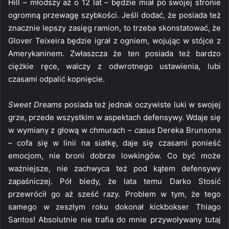
Hill – młodszy aż o 12 lat – będzie miał po swojej stronie
ogromną przewagę szybkości. Jeśli dodać, że posiada też
znacznie lepszy zasięg ramion, to trzeba skonstatować, że
Glover Teixeira będzie igrał z ogniem, wojując w stójce z
Amerykaninem. Zwłaszcza że ten posiada też bardzo
ciężkie ręce, walczy z odwrotnego ustawienia, lubi
czasami odpalić kopnięcie.
Sweet Dreams
posiada też jednak oczywiste luki w swojej
grze, przede wszystkim w aspektach defensywy. Wdaje się
w wymiany z głową w chmurach –
casus
Dereka Brunsona
– cofa się w linii na siatkę, daje się czasami ponieść
emocjom, nie broni dobrze lowkingów. Co być może
ważniejsze, nie zachwyca też pod kątem defensywy
zapaśniczej. Pół biedy, że lata temu Darko Stosić
przewrócił go aż sześć razy. Problem w tym, że tego
samego w zeszłym roku dokonał kickbokser Thiago
Santos! Absolutnie nie trafia do mnie przywoływany tutaj