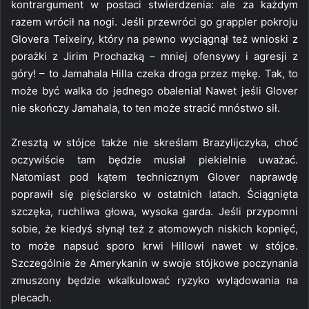
kontrargument w postaci stwierdzenia: ale za każdym
razem wrócił na nogi. Jeśli przewróci go grappler pokroju
Glovera Teixeiry, który na pewno wyciągnął też wnioski z
porażki z Jirim Prochazką – mniej ofensywy i agresji z
góry! – to Jamahala Hilla czeka droga przez mękę. Tak, to
może być walka do jednego obalenia! Nawet jeśli Glover
nie skończy Jamahala, to ten może stracić mnóstwo sił.
Zresztą w stójce także nie skreślam Brazylijczyka, choć
oczywiście tam będzie musiał piekielnie uważać.
Natomiast pod kątem technicznym Glover naprawdę
poprawił się pięściarsko w ostatnich latach. Ściągnięta
szczęka, ruchliwa głowa, wysoka garda. Jeśli przypomni
sobie, że kiedyś słynął też z atomowych niskich kopnięć,
to może napsuć sporo krwi Hillowi nawet w stójce.
Szczególnie że Amerykanin w swoje stójkowe poczynania
zmuszony będzie wkalkulować ryzyko wylądowania na
plecach.