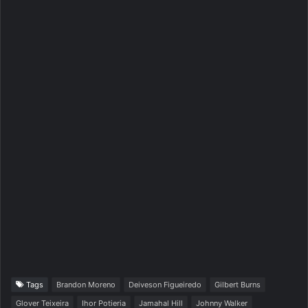
Tags
Brandon Moreno
Deiveson Figueiredo
Gilbert Burns
Glover Teixeira
Ihor Potieria
Jamahal Hill
Johnny Walker