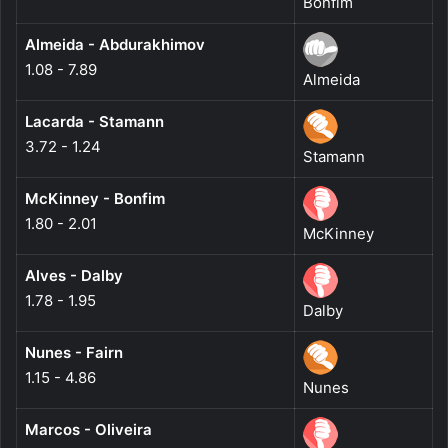
Bonfim
Almeida - Abdurakhimov
1.08 - 7.89
Almeida
Lacarda - Stamann
3.72 - 1.24
Stamann
McKinney - Bonfim
1.80 - 2.01
McKinney
Alves - Dalby
1.78 - 1.95
Dalby
Nunes - Fairn
1.15 - 4.86
Nunes
Marcos - Oliveira