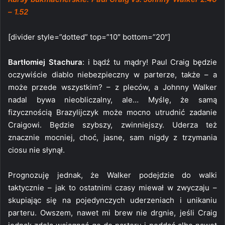
– 1.52
[divider style=”dotted” top=”10″ bottom=”20″]
Bartłomiej Stachura
: i bądź tu mądry! Paul Craig będzie
oczywiście diablo niebezpieczny w parterze, także – a
może przede wszystkim? – z pleców, a Johnny Walker
nadal bywa nieobliczalny, ale… Myślę, że samą
fizycznością Brazylijczyk może mocno utrudnić zadanie
Craigowi. Będzie szybszy, zwinniejszy. Uderza też
znacznie mocniej, choć, jasne, sam nigdy z trzymania
ciosu nie słynął.
Prognozuję jednak, że Walker podejdzie do walki
taktycznie – jak to ostatnimi czasy miewał w zwyczaju –
skupiając się na pojedynczych uderzeniach i unikaniu
parteru. Owszem, nawet mi brew nie drgnie, jeśli Craig