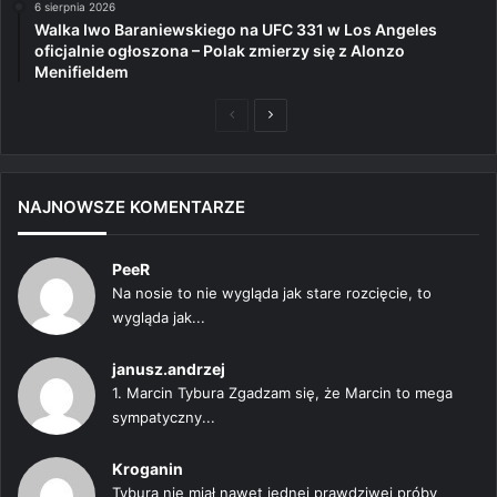
6 sierpnia 2026
Walka Iwo Baraniewskiego na UFC 331 w Los Angeles
oficjalnie ogłoszona – Polak zmierzy się z Alonzo
Menifieldem
Poprzednia
Następna
strona
strona
NAJNOWSZE KOMENTARZE
PeeR
Na nosie to nie wygląda jak stare rozcięcie, to
wygląda jak...
janusz.andrzej
1. Marcin Tybura Zgadzam się, że Marcin to mega
sympatyczny...
Kroganin
Tybura nie miał nawet jednej prawdziwej próby