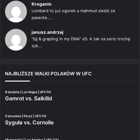
Kroganin
Lombard to już ogurek a mahmud siedzi za
paserke....
janusz.andrzej
"bjj & grapling in my DNA" xD. A tak na serio trochę
szk...
NAJBLIŻSZE WALKI POLAKÓW W UFC
8 sierpnia | Las Vegas | UFC FN
Gamrot vs. Salkilld
5 września | Paryż | UFC FN
Syguła vs. Cornolle
19 września | Los Angeles | UFC 331