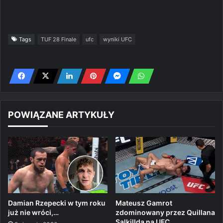
Tags
TUF 28 Finale
ufc
wyniki UFC
POWIĄZANE ARTYKUŁY
Damian Rzepecki w tym roku
Mateusz Gamrot
już nie wróci,…
zdominowany przez Quillana
Salkillda na UFC…