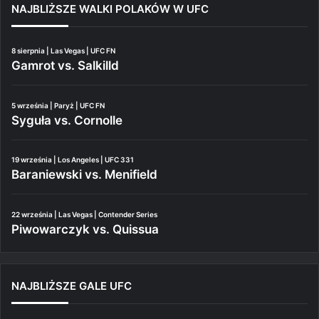
NAJBLIŻSZE WALKI POLAKÓW W UFC
8 sierpnia | Las Vegas | UFC FN
Gamrot vs. Salkilld
5 września | Paryż | UFC FN
Syguła vs. Cornolle
19 września | Los Angeles | UFC 331
Baraniewski vs. Menifield
22 września | Las Vegas | Contender Series
Piwowarczyk vs. Quissua
NAJBLIŻSZE GALE UFC