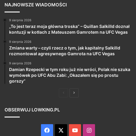
NAJNOWSZE WIADOMOŚCI
9 sierpnia 2026
„To jest teraz moja główna troska” – Quillan Salkilld doznał
kontuzji w kotłach z Mateuszem Gamrotem na UFC Vegas
9 sierpnia 2026
Zmiana warty – czyli rzecz o tym, jak kapitalny Salkilld
rozmontował agresywnego Gamrota na UFC Vegas
9 sierpnia 2026
Damian Rzepecki w tym roku już nie wróci, Polak nie szuka
wymówek po UFC Abu Zabi: „Okazałem się po prostu
gorszy”
Poprzednia
Następna
strona
strona
OBSERWUJ LOWKING.PL
Facebook
X
YouTube
Instagram