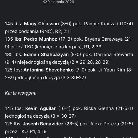
9 sierpnia 2026
145 lbs:
Macy Chiasson
(3-0) pok. Pannie Kianzad (10-4)
przez poddania (RNC), R2, 2:11
135 lbs:
Pedro Munhoz
(17-3) pok. Bryana Carawaya (21-
9) przez TKO (kopnięcie na korpus), R1, 2:39
185 lbs:
Edmen Shahbazyan
(8-0) pok. Darrena Stewarta
(9-4) niejednogłośną decyzją (2 x 29-28, 28-29)
125 lbs:
Antonina Shevchenko
(7-0) pok. Ji Yeon Kim (8-
2-2) jednogłośną decyzją (3 x 30-27)
Karta wstępna
145 lbs:
Kevin Aguilar
(16-1) pok. Ricka Glenna (21-6-1)
jednogłośną decyzją (3 x 30-27)
125 lbs:
Joseph Benavidez
(26-5) pok. Alexa Pereza (21-5)
przez TKO, R1, 4:19