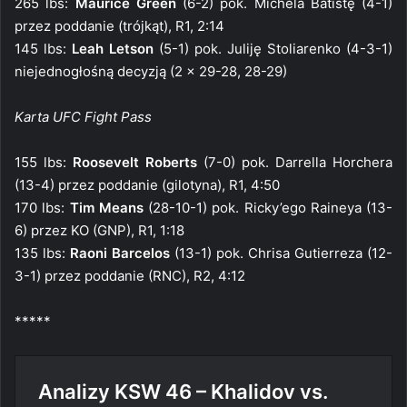
265 lbs:
Maurice Green
(6-2) pok. Michela Batistę (4-1)
przez poddanie (trójkąt), R1, 2:14
145 lbs:
Leah Letson
(5-1) pok. Juliję Stoliarenko (4-3-1)
niejednogłośną decyzją (2 x 29-28, 28-29)
Karta UFC Fight Pass
155 lbs:
Roosevelt Roberts
(7-0) pok. Darrella Horchera
(13-4) przez poddanie (gilotyna), R1, 4:50
170 lbs:
Tim Means
(28-10-1) pok. Ricky’ego Raineya (13-
6) przez KO (GNP), R1, 1:18
135 lbs:
Raoni Barcelos
(13-1) pok. Chrisa Gutierreza (12-
3-1) przez poddanie (RNC), R2, 4:12
*****