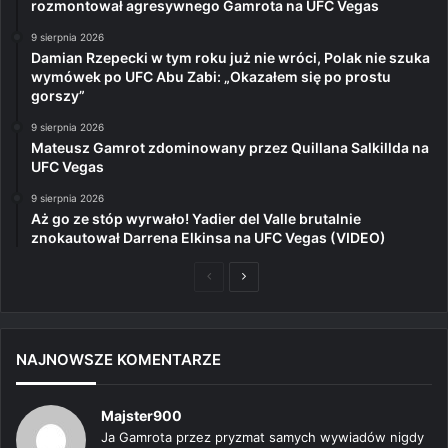
rozmontował agresywnego Gamrota na UFC Vegas
9 sierpnia 2026
Damian Rzepecki w tym roku już nie wróci, Polak nie szuka
wymówek po UFC Abu Zabi: „Okazałem się po prostu
gorszy”
9 sierpnia 2026
Mateusz Gamrot zdominowany przez Quillana Salkillda na
UFC Vegas
9 sierpnia 2026
Aż go ze stóp wyrwało! Yadier del Valle brutalnie
znokautował Darrena Elkinsa na UFC Vegas (VIDEO)
Poprzednia
Następna
strona
strona
NAJNOWSZE KOMENTARZE
Majster900
Ja Gamrota przez pryzmat samych wywiadów nigdy