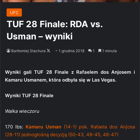
UFC
TUF 28 Finale: RDA vs.
Usman – wyniki
Follow
Bartłomiej Stachura
1 grudnia 2018
1
1 minuta
on
X
Wyniki gali TUF 28 Finale z Rafaelem dos Anjosem i
Kamaru Usmanem, która odbyła się w Las Vegas.
Wyniki TUF 28 Finale
Walka wieczoru
170 lbs:
Kamaru Usman
(14-1) pok. Rafaela dos Anjosa
(28-11) jednogłośną decyzją (50-43, 49-45, 48-47)