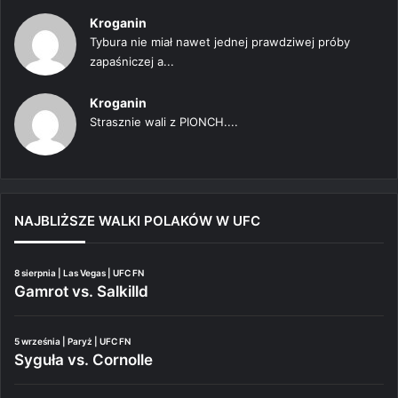
Kroganin
Tybura nie miał nawet jednej prawdziwej próby
zapaśniczej a...
Kroganin
Strasznie wali z PIONCH....
NAJBLIŻSZE WALKI POLAKÓW W UFC
8 sierpnia | Las Vegas | UFC FN
Gamrot vs. Salkilld
5 września | Paryż | UFC FN
Syguła vs. Cornolle