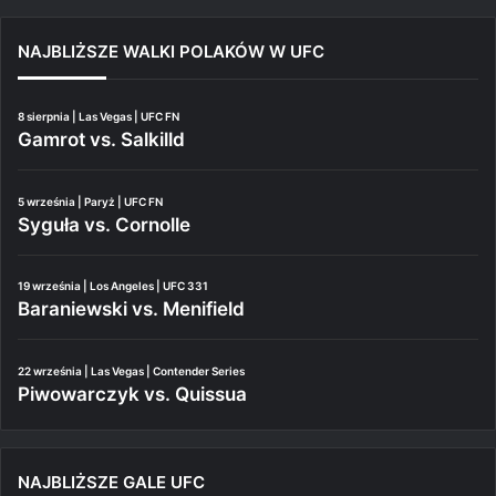
NAJBLIŻSZE WALKI POLAKÓW W UFC
8 sierpnia | Las Vegas | UFC FN
Gamrot vs. Salkilld
5 września | Paryż | UFC FN
Syguła vs. Cornolle
19 września | Los Angeles | UFC 331
Baraniewski vs. Menifield
22 września | Las Vegas | Contender Series
Piwowarczyk vs. Quissua
NAJBLIŻSZE GALE UFC