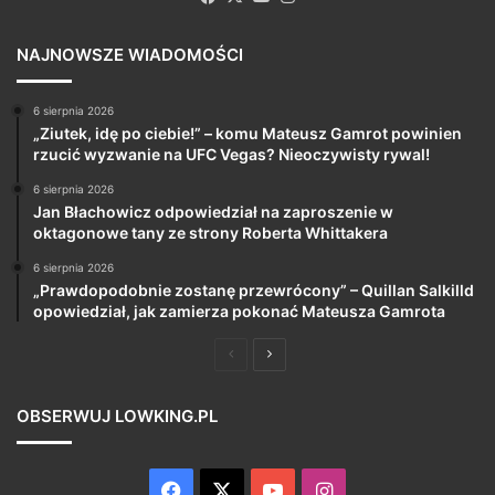
NAJNOWSZE WIADOMOŚCI
6 sierpnia 2026
„Ziutek, idę po ciebie!” – komu Mateusz Gamrot powinien
rzucić wyzwanie na UFC Vegas? Nieoczywisty rywal!
6 sierpnia 2026
Jan Błachowicz odpowiedział na zaproszenie w
oktagonowe tany ze strony Roberta Whittakera
6 sierpnia 2026
„Prawdopodobnie zostanę przewrócony” – Quillan Salkilld
opowiedział, jak zamierza pokonać Mateusza Gamrota
Poprzednia
Następna
strona
strona
OBSERWUJ LOWKING.PL
Facebook
X
YouTube
Instagram