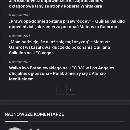
Jan Błachowicz odpowiedział na zaproszenie w
oktagonowe tany ze strony Roberta Whittakera
6 sierpnia 2026
„Prawdopodobnie zostanę przewrócony” – Quillan Salkilld
opowiedział, jak zamierza pokonać Mateusza Gamrota
6 sierpnia 2026
„Mam nadzieję, że okaże się mężczyzną” – Mateusz
Gamrot wskazał dwa klucze do pokonania Quillana
Salkillda na UFC Vegas
6 sierpnia 2026
Walka Iwo Baraniewskiego na UFC 331 w Los Angeles
oficjalnie ogłoszona – Polak zmierzy się z Alonzo
Menifieldem
Poprzednia
Następna
strona
strona
NAJNOWSZE KOMENTARZE