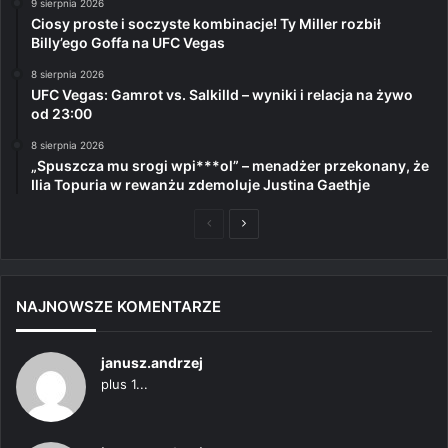
9 sierpnia 2026
Ciosy proste i soczyste kombinacje! Ty Miller rozbił
Billy’ego Goffa na UFC Vegas
8 sierpnia 2026
UFC Vegas: Gamrot vs. Salkilld – wyniki i relacja na żywo
od 23:00
8 sierpnia 2026
„Spuszcza mu srogi wpi***ol” – menadżer przekonany, że
Ilia Topuria w rewanżu zdemoluje Justina Gaethje
Poprzednia
Następna
strona
strona
NAJNOWSZE KOMENTARZE
janusz.andrzej
plus 1...