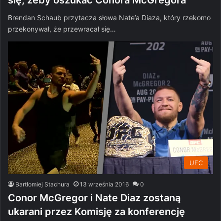
się, żeby oszukać Conora McGregora”
Brendan Schaub przytacza słowa Nate’a Diaza, który rzekomo
przekonywał, że przewracał się…
UFC
Bartłomiej Stachura
13 września 2016
0
Conor McGregor i Nate Diaz zostaną
ukarani przez Komisję za konferencję