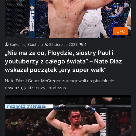
UFC
Bartłomiej Stachura
22 sierpnia 2021
4
„Nie ma za co, Floydzie, siostry Paul i
youtuberzy z całego świata” – Nate Diaz
wskazał początek „ery super walk”
Nate Diaz i Conor McGregor zareagowali na pięciolecie
rewanżu, jaki stoczyli podczas…