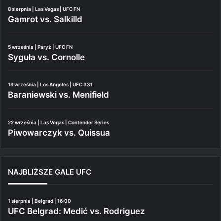
8 sierpnia | Las Vegas | UFC FN
Gamrot vs. Salkilld
5 września | Paryż | UFC FN
Syguła vs. Cornolle
19 września | Los Angeles | UFC 331
Baraniewski vs. Menifield
22 września | Las Vegas | Contender Series
Piwowarczyk vs. Quissua
NAJBLIŻSZE GALE UFC
1 sierpnia | Belgrad | 16:00
UFC Belgrad: Medić vs. Rodriguez