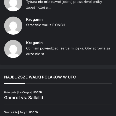
Tybura nie miał nawet jednej prawdziwej próby
zapaśniczej a...
Kroganin
Strasznie wali z PIONCH....
Kroganin
Co mam powiedzieć, serce mi pęka. Oby zdrowia za
dużo nie st...
NAJBLIŻSZE WALKI POLAKÓW W UFC
8 sierpnia | Las Vegas | UFC FN
Gamrot vs. Salkilld
5 września | Paryż | UFC FN