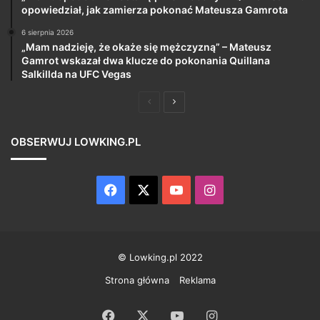
opowiedział, jak zamierza pokonać Mateusza Gamrota
6 sierpnia 2026
„Mam nadzieję, że okaże się mężczyzną” – Mateusz
Gamrot wskazał dwa klucze do pokonania Quillana
Salkillda na UFC Vegas
Poprzednia
Następna
strona
strona
OBSERWUJ LOWKING.PL
Facebook
X
YouTube
Instagram
© Lowking.pl 2022
Strona główna
Reklama
Facebook
X
YouTube
Instagram