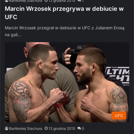
Bartłomiej Stachura
12 grudnia 2015
1
Marcin Wrzosek przegrywa w debiucie w
UFC
Marcin Wrzosek przegrał w debiucie w UFC z Julianem Erosą
na gali…
UFC
Bartłomiej Stachura
12 grudnia 2015
0