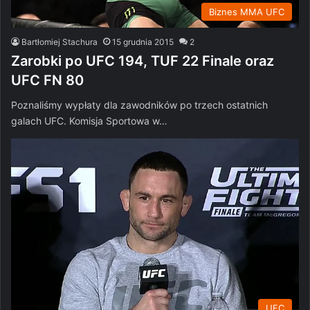
Biznes MMA UFC
Bartłomiej Stachura
15 grudnia 2015
2
Zarobki po UFC 194, TUF 22 Finale oraz
UFC FN 80
Poznaliśmy wypłaty dla zawodników po trzech ostatnich
galach UFC. Komisja Sportowa w…
UFC