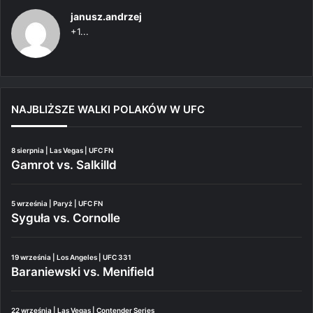
janusz.andrzej
+1...
NAJBLIŻSZE WALKI POLAKÓW W UFC
8 sierpnia | Las Vegas | UFC FN
Gamrot vs. Salkilld
5 września | Paryż | UFC FN
Syguła vs. Cornolle
19 września | Los Angeles | UFC 331
Baraniewski vs. Menifield
22 września | Las Vegas | Contender Series