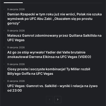
9 sierpnia 2026
Damian Rzepecki w tym roku już nie wróci, Polak nie szuka
wymówek po UFC Abu Zabi: „Okazałem się po prostu
gorszy”
9 sierpnia 2026
Mateusz Gamrot zdominowany przez Quillana Salkillda na
UFC Vegas
9 sierpnia 2026
Aż go ze stóp wyrwało! Yadier del Valle brutalnie
znokautował Darrena Elkinsa na UFC Vegas (VIDEO)
9 sierpnia 2026
Ciosy proste i soczyste kombinacje! Ty Miller rozbił
Billy’ego Goffa na UFC Vegas
8 sierpnia 2026
UFC Vegas: Gamrot vs. Salkilld – wyniki i relacja na żywo
od 23:00
Poprzednia
Następna
strona
strona