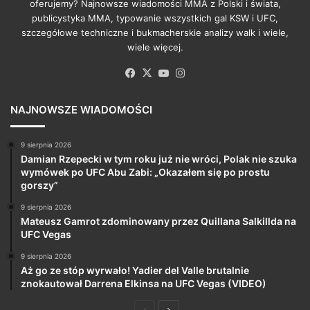
oferujemy? Najnowsze wiadomości MMA z Polski i świata,
publicystyka MMA, typowanie wszystkich gal KSW i UFC,
szczegółowe techniczne i bukmacherskie analizy walk i wiele,
wiele więcej.
Facebook
X
YouTube
Instagram
NAJNOWSZE WIADOMOŚCI
9 sierpnia 2026
Damian Rzepecki w tym roku już nie wróci, Polak nie szuka
wymówek po UFC Abu Zabi: „Okazałem się po prostu
gorszy”
9 sierpnia 2026
Mateusz Gamrot zdominowany przez Quillana Salkillda na
UFC Vegas
9 sierpnia 2026
Aż go ze stóp wyrwało! Yadier del Valle brutalnie
znokautował Darrena Elkinsa na UFC Vegas (VIDEO)
Poprzednia
Następna