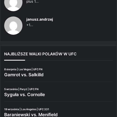
plus 1...
janusz.andrzej
+1...
NAJBLIŻSZE WALKI POLAKÓW W UFC
8 sierpnia | Las Vegas | UFC FN
Gamrot vs. Salkilld
5 września | Paryż | UFC FN
Syguła vs. Cornolle
19 września | Los Angeles | UFC 331
Baraniewski vs. Menifield