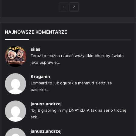
Poprzednia
Następna
strona
strona
NAJNOWSZE KOMENTARZE
silas
Teraz to można rzucać wszystkie choroby świata
jako usprawie...
Kroganin
Lombard to już ogurek a mahmud siedzi za
paserke....
janusz.andrzej
"bjj & grapling in my DNA" xD. A tak na serio trochę
szk...
janusz.andrzej