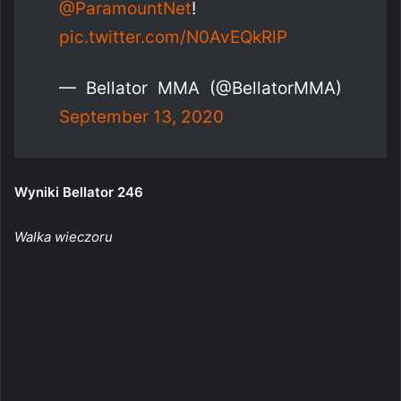
@ParamountNet
!
pic.twitter.com/N0AvEQkRlP
— Bellator MMA (@BellatorMMA)
September 13, 2020
Wyniki Bellator 246
Walka wieczoru