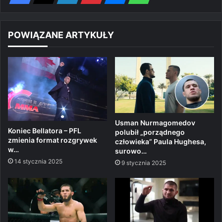
POWIĄZANE ARTYKUŁY
Usman Nurmagomedov
Koniec Bellatora – PFL
polubił „porządnego
zmienia format rozgrywek
człowieka” Paula Hughesa,
w…
surowo…
14 stycznia 2025
9 stycznia 2025