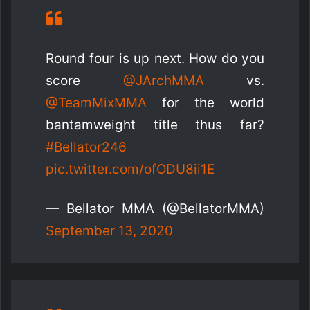
Round four is up next. How do you
score
@JArchMMA
vs.
@TeamMixMMA
for the world
bantamweight title thus far?
#Bellator246
pic.twitter.com/ofODU8ii1E
— Bellator MMA (@BellatorMMA)
September 13, 2020