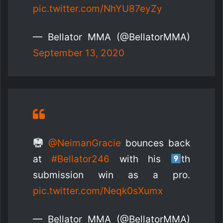
pic.twitter.com/NhYU87eyZy
— Bellator MMA (@BellatorMMA)
September 13, 2020
@NeimanGracie
bounces back
at
#Bellator246
with his
th
submission win as a pro.
pic.twitter.com/Neqk0sXumx
— Bellator MMA (@BellatorMMA)