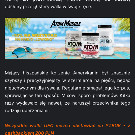
odsłony przejął stery walki w swoje ręce.
Mający hiszpańskie korzenie Amerykanin był znacznie
szybszy i precyzyjniejszy w szermierce na pięści, będąc
nieuchwytnym dla rywala. Regularnie smagał jego korpus,
sprawiając w ten sposób Mixowi sporo problemów. Kilka
razy wydawało się nawet, że naruszył przeciwnika tego
rodzaju uderzeniami.
Wszystkie walki UFC można obstawiać na PZBUK - z
cashbackiem 200 PLN