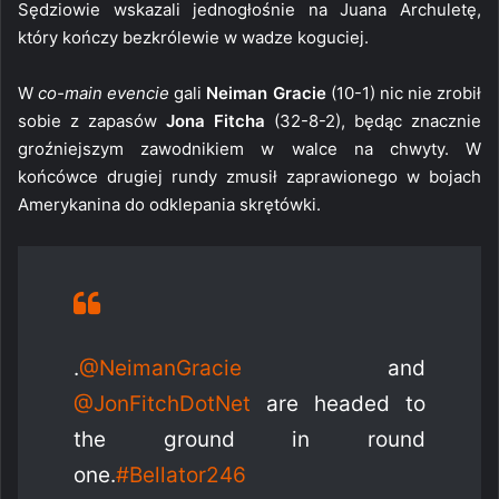
Sędziowie wskazali jednogłośnie na Juana Archuletę,
który kończy bezkrólewie w wadze koguciej.
W
co-main evencie
gali
Neiman Gracie
(10-1) nic nie zrobił
sobie z zapasów
Jona Fitcha
(32-8-2), będąc znacznie
groźniejszym zawodnikiem w walce na chwyty. W
końcówce drugiej rundy zmusił zaprawionego w bojach
Amerykanina do odklepania skrętówki.
.
@NeimanGracie
and
@JonFitchDotNet
are headed to
the ground in round
one.
#Bellator246