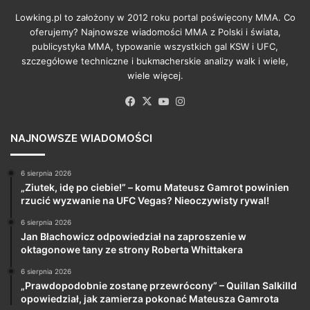
Lowking.pl to założony w 2012 roku portal poświęcony MMA. Co
oferujemy? Najnowsze wiadomości MMA z Polski i świata,
publicystyka MMA, typowanie wszystkich gal KSW i UFC,
szczegółowe techniczne i bukmacherskie analizy walk i wiele,
wiele więcej.
Facebook
X
YouTube
Instagram
NAJNOWSZE WIADOMOŚCI
6 sierpnia 2026
„Ziutek, idę po ciebie!” – komu Mateusz Gamrot powinien
rzucić wyzwanie na UFC Vegas? Nieoczywisty rywal!
6 sierpnia 2026
Jan Błachowicz odpowiedział na zaproszenie w
oktagonowe tany ze strony Roberta Whittakera
6 sierpnia 2026
„Prawdopodobnie zostanę przewrócony” – Quillan Salkilld
opowiedział, jak zamierza pokonać Mateusza Gamrota