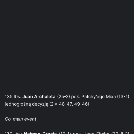
135 lbs:
Juan Archuleta
(25-2) pok. Patchy’ego Mixa (13-1)
jednogłośną decyzją (2 x 48-47, 49-46)
Co-main event
170 lbs:
Neiman Gracie
(10-1) pok. Jona Fitcha (32-8-2)