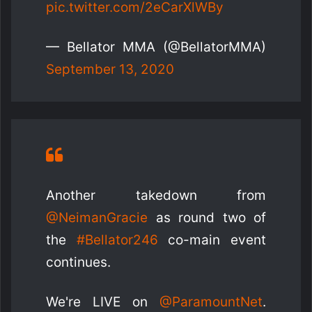
pic.twitter.com/2eCarXlWBy
— Bellator MMA (@BellatorMMA)
September 13, 2020
Another takedown from
@NeimanGracie
as round two of
the
#Bellator246
co-main event
continues.
We're LIVE on
@ParamountNet
.