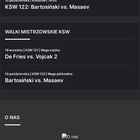
10 października | Rzeszów | 19:00
KSW 122: Bartosiński vs. Masaev
WALKI MISTRZOWSKIE KSW
19 września | KSW 121 | Waga ciężka
De Fries vs. Vojcak 2
10 października | KSW 122 | Waga półśrednia
Bartosiński vs. Masaev
O NAS