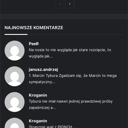
Poprzednia
Następna
strona
strona
NAJNOWSZE KOMENTARZE
PeeR
Na nosie to nie wygląda jak stare rozcięcie, to
wygląda jak...
janusz.andrzej
1. Marcin Tybura Zgadzam się, że Marcin to mega
sympatyczny...
Kroganin
Tybura nie miał nawet jednej prawdziwej próby
zapaśniczej a...
Kroganin
Strasznie wali z PIONCH....