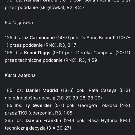
przez poddanie (skrętówka), R2, 4:47
Karta główna
125 lbs:
Liz Carmouche
(14-7) pok. DeAnnę Bennett (10-7-
1) przez poddanie (RNC), R3, 3:17
155 lbs:
Keoni Diggs
(9-0) pok. Dereka Camposa (20-11)
przez techniczne poddanie (RNC), R3, 4:59
Karta wstępna
185 lbs:
Daniel Madrid
(18-6) pok. Pata Caseya (6-3)
niejednogłośną decyzją (30-27, 29-28, 28-29)
185 lbs:
Ty Gwerder
(5-1) pok. George’a Tokkosa (4-2)
przez TKO (uderzenia), R3, 1:05
265 lbs:
Davion Franklin
(2-0) pok. Rasa Hyltona (6-5)
techniczną decyzją (3 x 30-27)