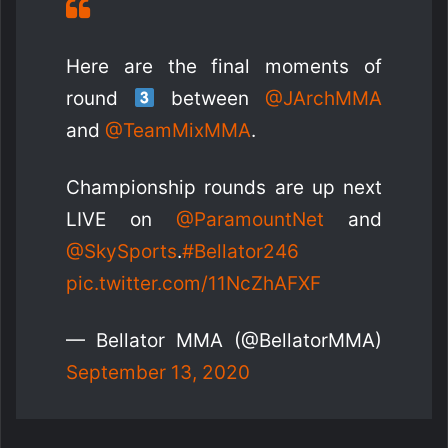
Here are the final moments of
round
between
@JArchMMA
and
@TeamMixMMA
.
Championship rounds are up next
LIVE on
@ParamountNet
and
@SkySports
.
#Bellator246
pic.twitter.com/11NcZhAFXF
— Bellator MMA (@BellatorMMA)
September 13, 2020