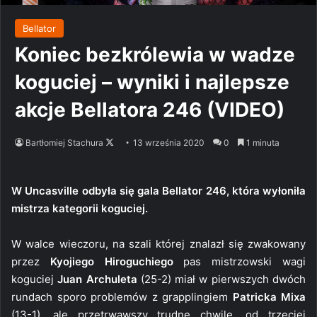
Bellator
Koniec bezkrólewia w wadze
koguciej – wyniki i najlepsze
akcje Bellatora 246 (VIDEO)
Follow
Bartłomiej Stachura
13 września 2020
0
1 minuta
on
X
W Uncasville odbyła się gala Bellator 246, która wyłoniła
mistrza kategorii koguciej.
W walce wieczoru, na szali której znalazł się zwakowany
przez
Kyojiego Hiroguchiego
pas mistrzowski wagi
koguciej
Juan Archuleta
(25-2) miał w pierwszych dwóch
rundach sporo problemów z grapplingiem
Patricka Mixa
(13-1), ale przetrwawszy trudne chwile, od trzeciej