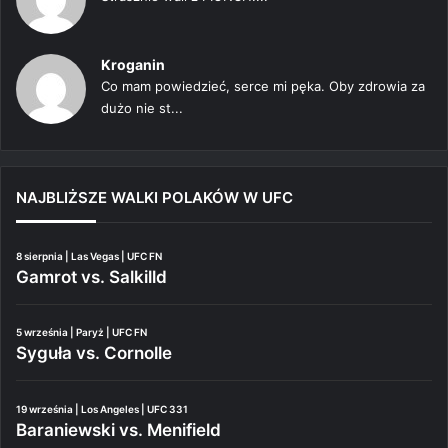
Kroganin
Co mam powiedzieć, serce mi pęka. Oby zdrowia za
dużo nie st...
NAJBLIŻSZE WALKI POLAKÓW W UFC
8 sierpnia | Las Vegas | UFC FN
Gamrot vs. Salkilld
5 września | Paryż | UFC FN
Syguła vs. Cornolle
19 września | Los Angeles | UFC 331
Baraniewski vs. Menifield