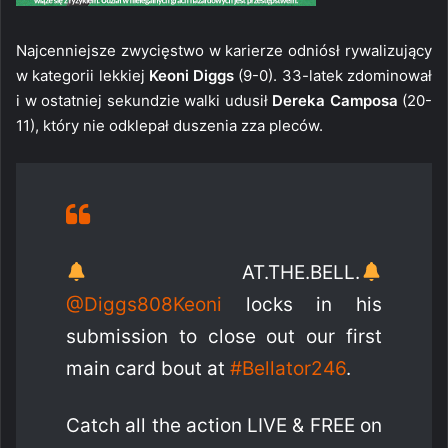
Najcenniejsze zwycięstwo w karierze odniósł rywalizujący
w kategorii lekkiej
Keoni Diggs
(9-0). 33-latek zdominował
i w ostatniej sekundzie walki udusił
Dereka Camposa
(20-
11), który nie odklepał duszenia zza pleców.
AT.THE.BELL.
@Diggs808Keoni
locks in his
submission to close out our first
main card bout at
#Bellator246
.
Catch all the action LIVE & FREE on