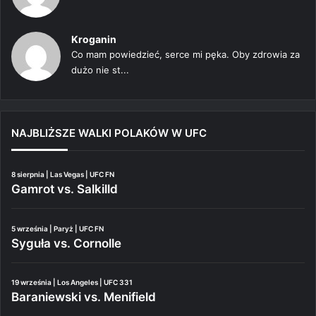
Kroganin
Co mam powiedzieć, serce mi pęka. Oby zdrowia za
dużo nie st...
NAJBLIŻSZE WALKI POLAKÓW W UFC
8 sierpnia | Las Vegas | UFC FN
Gamrot vs. Salkilld
5 września | Paryż | UFC FN
Syguła vs. Cornolle
19 września | Los Angeles | UFC 331
Baraniewski vs. Menifield