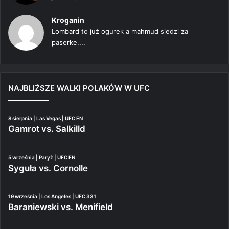
Kroganin
Lombard to już ogurek a mahmud siedzi za
paserke....
NAJBLIŻSZE WALKI POLAKÓW W UFC
8 sierpnia | Las Vegas | UFC FN
Gamrot vs. Salkilld
5 września | Paryż | UFC FN
Syguła vs. Cornolle
19 września | Los Angeles | UFC 331
Baraniewski vs. Menifield