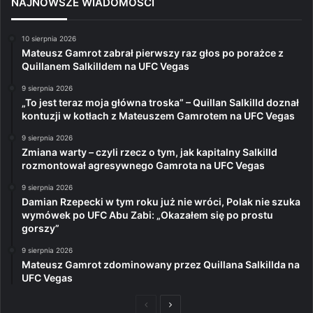
NAJNOWSZE WIADOMOŚCI
10 sierpnia 2026
Mateusz Gamrot zabrał pierwszy raz głos po porażce z
Quillanem Salkilldem na UFC Vegas
9 sierpnia 2026
„To jest teraz moja główna troska” – Quillan Salkilld doznał
kontuzji w kotłach z Mateuszem Gamrotem na UFC Vegas
9 sierpnia 2026
Zmiana warty – czyli rzecz o tym, jak kapitalny Salkilld
rozmontował agresywnego Gamrota na UFC Vegas
9 sierpnia 2026
Damian Rzepecki w tym roku już nie wróci, Polak nie szuka
wymówek po UFC Abu Zabi: „Okazałem się po prostu
gorszy”
9 sierpnia 2026
Mateusz Gamrot zdominowany przez Quillana Salkillda na
UFC Vegas
Poprzednia
Następna