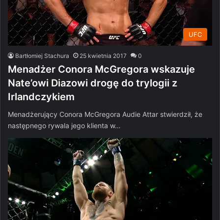
UFC
Bartłomiej Stachura
25 kwietnia 2017
0
Menadżer Conora McGregora wskazuje
Nate’owi Diazowi drogę do trylogii z
Irlandczykiem
Menadżerujący Conora McGregora Audie Attar stwierdził, że
następnego rywala jego klienta w…