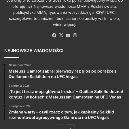
Lowking.pl to założony w 2012 roku portal poświęcony MMA. Co
oferujemy? Najnowsze wiadomości MMA z Polski i świata,
publicystyka MMA, typowanie wszystkich gal KSW i UFC,
szczegółowe techniczne i bukmacherskie analizy walk i wiele,
wiele więcej.
Facebook
X
YouTube
Instagram
NAJNOWSZE WIADOMOŚCI
10 sierpnia 2026
Mateusz Gamrot zabrał pierwszy raz głos po porażce z
Quillanem Salkilldem na UFC Vegas
9 sierpnia 2026
„To jest teraz moja główna troska” – Quillan Salkilld doznał
kontuzji w kotłach z Mateuszem Gamrotem na UFC Vegas
9 sierpnia 2026
Zmiana warty – czyli rzecz o tym, jak kapitalny Salkilld
rozmontował agresywnego Gamrota na UFC Vegas
Poprzednia
Następna