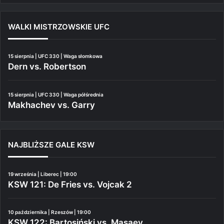
WALKI MISTRZOWSKIE UFC
15 sierpnia | UFC 330 | Waga słomkowa
Dern vs. Robertson
15 sierpnia | UFC 330 | Waga półśrednia
Makhachev vs. Garry
NAJBLIŻSZE GALE KSW
19 września | Liberec | 19:00
KSW 121: De Fries vs. Vojcak 2
10 października | Rzeszów | 19:00
KSW 122: Bartosiński vs. Masaev