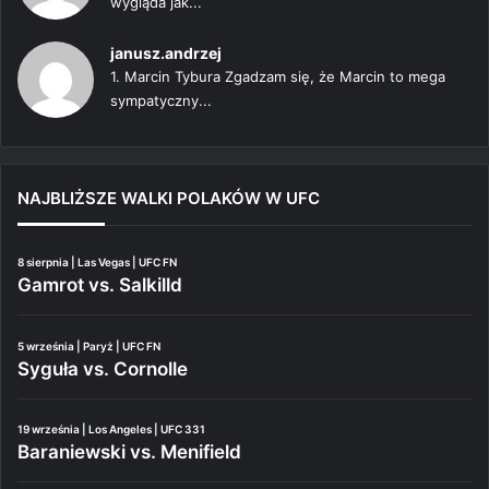
wygląda jak...
janusz.andrzej
1. Marcin Tybura Zgadzam się, że Marcin to mega
sympatyczny...
NAJBLIŻSZE WALKI POLAKÓW W UFC
8 sierpnia | Las Vegas | UFC FN
Gamrot vs. Salkilld
5 września | Paryż | UFC FN
Syguła vs. Cornolle
19 września | Los Angeles | UFC 331
Baraniewski vs. Menifield