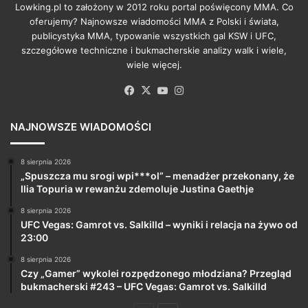
Lowking.pl to założony w 2012 roku portal poświęcony MMA. Co
oferujemy? Najnowsze wiadomości MMA z Polski i świata,
publicystyka MMA, typowanie wszystkich gal KSW i UFC,
szczegółowe techniczne i bukmacherskie analizy walk i wiele,
wiele więcej.
Facebook
X
YouTube
Instagram
NAJNOWSZE WIADOMOŚCI
8 sierpnia 2026
„Spuszcza mu srogi wpi***ol” – menadżer przekonany, że
Ilia Topuria w rewanżu zdemoluje Justina Gaethje
8 sierpnia 2026
UFC Vegas: Gamrot vs. Salkilld – wyniki i relacja na żywo od
23:00
8 sierpnia 2026
Czy „Gamer” wykolei rozpędzonego młodziana? Przegląd
bukmacherski #243 – UFC Vegas: Gamrot vs. Salkilld