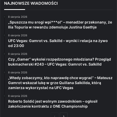
NAJNOWSZE WIADOMOŚCI
8 sierpnia 2026
„Spuszcza mu srogi wpi***ol” – menadżer przekonany, że
Ilia Topuria w rewanżu zdemoluje Justina Gaethje
8 sierpnia 2026
UFC Vegas: Gamrot vs. Salkilld – wyniki i relacja na żywo
od 23:00
8 sierpnia 2026
Czy „Gamer” wykolei rozpędzonego młodziana? Przegląd
bukmacherski #243 – UFC Vegas: Gamrot vs. Salkilld
8 sierpnia 2026
„Wtedy zobaczymy, kto naprawdę chce wygrać” – Mateusz
Gamrot wskazał lukę w grze Quillana Salkillda, którą
zamierza wykorzystać na UFC Vegas
8 sierpnia 2026
Roberto Soldić jest wolnym zawodnikiem – ogłosił
zakończenie kontraktu z ONE Championship
Poprzednia
Następna