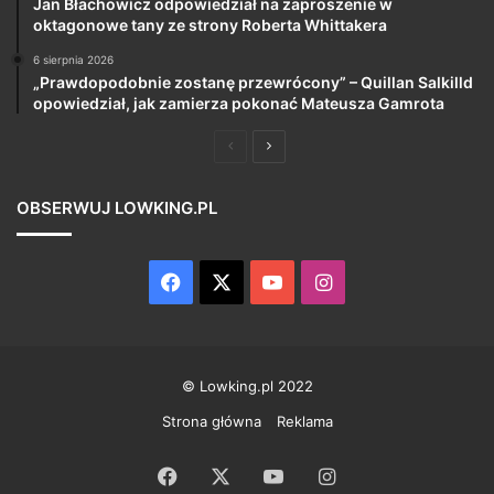
Jan Błachowicz odpowiedział na zaproszenie w
oktagonowe tany ze strony Roberta Whittakera
6 sierpnia 2026
„Prawdopodobnie zostanę przewrócony” – Quillan Salkilld
opowiedział, jak zamierza pokonać Mateusza Gamrota
Poprzednia
Następna
strona
strona
OBSERWUJ LOWKING.PL
Facebook
X
YouTube
Instagram
© Lowking.pl 2022
Strona główna
Reklama
Facebook
X
YouTube
Instagram