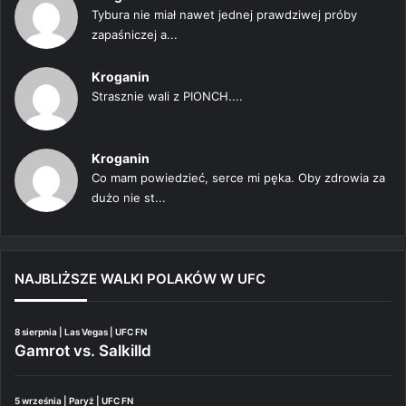
Tybura nie miał nawet jednej prawdziwej próby
zapaśniczej a...
Kroganin
Strasznie wali z PIONCH....
Kroganin
Co mam powiedzieć, serce mi pęka. Oby zdrowia za
dużo nie st...
NAJBLIŻSZE WALKI POLAKÓW W UFC
8 sierpnia | Las Vegas | UFC FN
Gamrot vs. Salkilld
5 września | Paryż | UFC FN