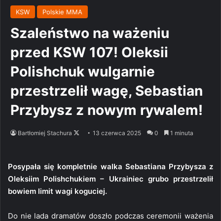
KSW
Polskie MMA
Szaleństwo na ważeniu
przed KSW 107! Oleksii
Polishchuk wulgarnie
przestrzelił wagę, Sebastian
Przybysz z nowym rywalem!
Follow
Bartłomiej Stachura
13 czerwca 2025
0
1 minuta
on
X
Posypała się kompletnie walka Sebastiana Przybysza z
Oleksiim Polishchukiem – Ukrainiec grubo przestrzelił
bowiem limit wagi koguciej.
Do nie lada dramatów doszło podczas ceremonii ważenia