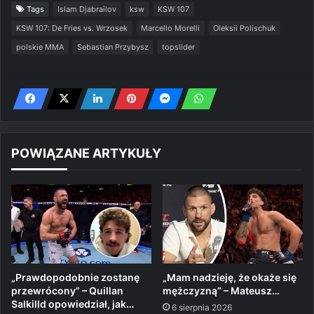
Tags
Islam Djabrailov
ksw
KSW 107
KSW 107: De Fries vs. Wrzosek
Marcello Morelli
Oleksii Polischuk
polskie MMA
Sebastian Przybysz
topslider
POWIĄZANE ARTYKUŁY
„Prawdopodobnie zostanę
„Mam nadzieję, że okaże się
przewrócony” – Quillan
mężczyzną” – Mateusz…
Salkilld opowiedział, jak…
6 sierpnia 2026