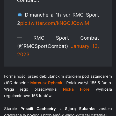
combat…
Dimanche à 1h sur RMC Sport
2
pic.twitter.com/kNGQJQowIM
— RMC Sport Combat
(@RMCSportCombat)
January 13,
2023
Formalności przed debiutanckim starciem pod sztandarem
UFC
dopełnił
Mateusz Rębecki
. Polak ważył 155,5 funta.
Waga jego przeciwnika
Nicka Fiore
wyniosła
regulaminowe 155 funtów.
Starcie
Priscili Cachoeiry
z
Sijarą Eubanks
zostało
odwołane w powodu problemów wagowych tej ostatniej.