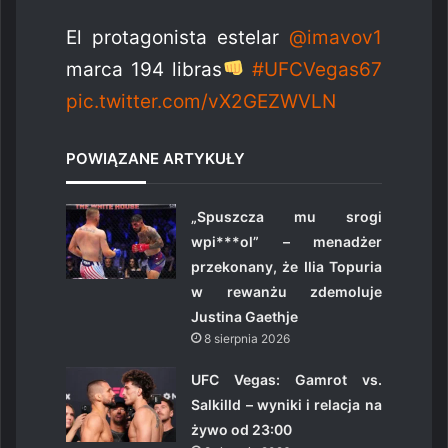
El protagonista estelar
@imavov1
marca 194 libras
#UFCVegas67
pic.twitter.com/vX2GEZWVLN
POWIĄZANE ARTYKUŁY
„Spuszcza mu srogi
wpi***ol” – menadżer
przekonany, że Ilia Topuria
w rewanżu zdemoluje
Justina Gaethje
8 sierpnia 2026
UFC Vegas: Gamrot vs.
Salkilld – wyniki i relacja na
żywo od 23:00