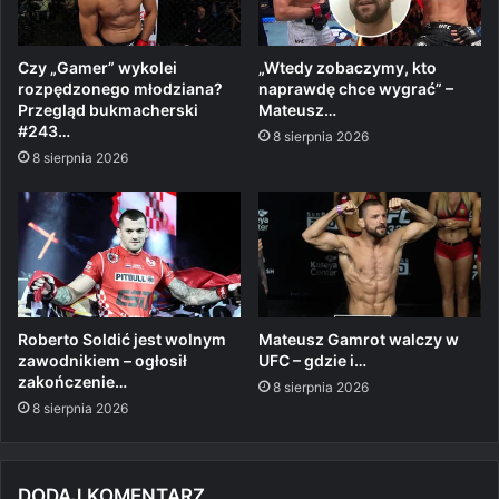
Czy „Gamer” wykolei
„Wtedy zobaczymy, kto
rozpędzonego młodziana?
naprawdę chce wygrać” –
Przegląd bukmacherski
Mateusz…
#243…
8 sierpnia 2026
8 sierpnia 2026
Roberto Soldić jest wolnym
Mateusz Gamrot walczy w
zawodnikiem – ogłosił
UFC – gdzie i…
zakończenie…
8 sierpnia 2026
8 sierpnia 2026
DODAJ KOMENTARZ