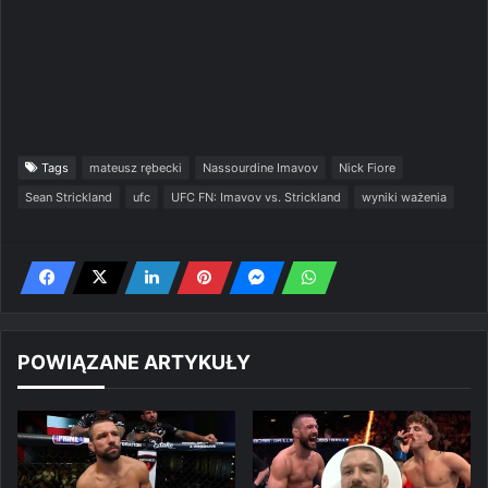
Tags
mateusz rębecki
Nassourdine Imavov
Nick Fiore
Sean Strickland
ufc
UFC FN: Imavov vs. Strickland
wyniki ważenia
POWIĄZANE ARTYKUŁY