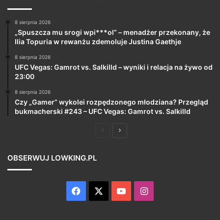
8 sierpnia 2026
„Spuszcza mu srogi wpi***ol” – menadżer przekonany, że
Ilia Topuria w rewanżu zdemoluje Justina Gaethje
8 sierpnia 2026
UFC Vegas: Gamrot vs. Salkilld – wyniki i relacja na żywo od
23:00
8 sierpnia 2026
Czy „Gamer” wykolei rozpędzonego młodziana? Przegląd
bukmacherski #243 – UFC Vegas: Gamrot vs. Salkilld
Poprzednia
Następna
strona
strona
OBSERWUJ LOWKING.PL
Facebook
X
YouTube
Instagram