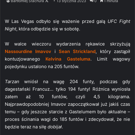
Follow
Bartłomiej Stachura
13 stycznia 2023
0
1 minuta
on
X
W Las Vegas odbyło się ważenie przed galą
UFC Fight
Night
, która odbędzie się w sobotę.
W walce wieczoru wydarzenia rękawice skrzyżują
Nassourdine Imavov
i
Sean Strickland
, który zastąpił
kontuzjowanego
Kelvina Gasteluma
. Limit wagowy
pojedynku ustalono na 205 funtów.
Tarzan
wniósł na wagę 204 funty, podczas gdy
dagestański Francuz… tylko 194 funty! Różnica wyniosła
zatem aż 10 funtów, czyli 4,5 kilograma.
Najprawdopodobniej Imavov zapoczątkował już jakiś czas
temu – gdy jeszcze starcie z Gastelumem było aktualne –
proces ścinania wagi do 185 funtów i zdecydował, że nie
będzie teraz na siłę
dobijał
.