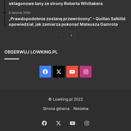
oktagonowe tany ze strony Roberta Whittakera
6 sierpnia 2026
„Prawdopodobnie zostanę przewrócony” – Quillan Salkilld
opowiedział, jak zamierza pokonać Mateusza Gamrota
Poprzednia
Następna
strona
strona
OBSERWUJ LOWKING.PL
Facebook
X
YouTube
Instagram
© Lowking.pl 2022
Strona główna
Reklama
Facebook
X
YouTube
Instagram