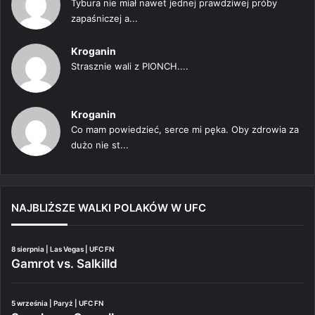
Tybura nie miał nawet jednej prawdziwej próby
zapaśniczej a...
Kroganin
Strasznie wali z PIONCH....
Kroganin
Co mam powiedzieć, serce mi pęka. Oby zdrowia za
dużo nie st...
NAJBLIŻSZE WALKI POLAKÓW W UFC
8 sierpnia | Las Vegas | UFC FN
Gamrot vs. Salkilld
5 września | Paryż | UFC FN