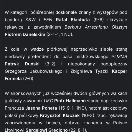
W kategorii półśredniej doskonale znany z występów pod
banderą
KSW
i
FEN
Rafał Błachuta
(9-6) skrzyżuje
rękawice z zawodnikiem
Berkutu Arrachionu Olsztyn
Piotrem Danelskim
(3-1-1, 1 NC).
Z kolei w wadze piórkowej naprzeciwko siebie staną
niedawny pretendent do pasa mistrzowskiego
PLMMA
Patryk Duński
(3-2) i niepokonany podopieczny
Grzegorza Jakubowskiego i Zbigniewa Tyszki
Kacper
Formela
(2-0).
W anonsowanych już wcześniej dwóch głównych walkach
gali były zawodnik
UFC
Piotr Hallmann
stanie naprzeciwko
Francuza
Jasona Poneta
(15-9-1, 1NC), natomiast czołowy
polski piórkowy
Krzysztof Klaczek
(10-3) rzuci rękawicę
zaprawionemu w bojach, dobrze znanemu w Polsce
Litwinowi
Sergejowi Grecicho
(22-8-1).