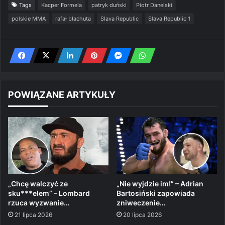
Tags
Kacper Formela
patryk duński
Piotr Danelski
polskie MMA
rafał błachuta
Slava Republic
Slava Republic 1
POWIĄZANE ARTYKUŁY
„Chcę walczyć ze
„Nie wyjdzie im!” – Adrian
sku***elem” – Lombard
Bartosiński zapowiada
rzuca wyzwanie…
zniweczenie…
21 lipca 2026
20 lipca 2026