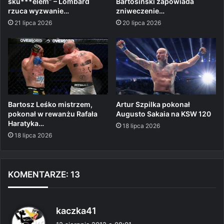
sku***elem” – Lombard
Bartosiński zapowiada
rzuca wyzwanie…
zniweczenie…
21 lipca 2026
20 lipca 2026
Bartosz Leśko mistrzem,
Artur Szpilka pokonał
pokonał w rewanżu Rafała
Augusto Sakaia na KSW 120
Haratyka…
18 lipca 2026
18 lipca 2026
KOMENTARZE: 13
p
kaczka41
i