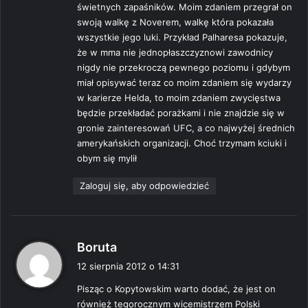
świetnych zapaśników. Moim zdaniem przegrał on
swoją walkę z Noverem, walkę która pokazała
wszystkie jego luki. Przykład Palharesa pokazuje,
że w mma nie jednopłaszczyznowi zawodnicy
nigdy nie przekroczą pewnego poziomu i gdybym
miał opisywać teraz co moim zdaniem się wydarzy
w karierze Helda, to moim zdaniem zwycięstwa
będzie przekładać porażkami i nie znajdzie się w
gronie zainteresowań UFC, a co najwyżej średnich
amerykańskich organizacji. Choć trzymam kciuki i
obym się mylił
Zaloguj się, aby odpowiedzieć
p
Boruta
i
12 sierpnia 2012 o 14:31
s
Pisząc o Kopytowskim warto dodać, że jest on
z
również tegorocznym wicemistrzem Polski
e