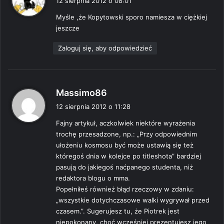
12 sierpnia 2012 o 08:01
s
Myśle ,że Kopytowski sporo namiesza w ciężkiej
z
jeszcze
e
:
Zaloguj się, aby odpowiedzieć
p
Massimo86
i
12 sierpnia 2012 o 11:28
s
Fajny artykuł, aczkolwiek niektóre wyrażenia
z
trochę przesadzone, np.: „Przy odpowiednim
e
ułożeniu kosmosu być może ustawią się też
:
któregoś dnia w kolejce po titleshota” bardziej
pasują do jakiegoś naćpanego studenta, niż
redaktora blogu o mma.
Popełniłeś również błąd rzeczowy w zdaniu:
„wszystkie dotychczasowe walki wygrywał przed
czasem.”. Sugerujesz tu, że Piotrek jest
niepokonany, choć wcześniej prezentujesz jego