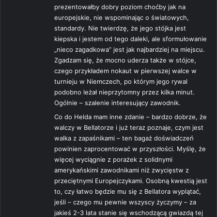
prezentowałby dobry poziom choćby jak na
europejskie, nie wspominając o światowych,
standardy. Nie twierdzę, że jego stójka jest
kiepska i jestem od tego daleki, ale sformułowanie
„nieco zagadkowa” jest jak najbardziej na miejscu.
Zgadzam się, że mocno uderza także w stójce,
czego przykładem nokaut w pierwszej walce w
turnieju w Niemczech, po którym jego rywal
podobno leżał nieprzytomny przez kilka minut.
Ogólnie – szalenie interesujący zawodnik.
Co do Helda mam inne zdanie – bardzo dobrze, że
walczy w Bellatorze i już teraz poznaje, czym jest
walka z zapaśnikami – ten bagaż doświadczeń
powinien zaprocentować w przyszłości. Myślę, że
więcej wyciągnie z porażek z solidnymi
amerykańskimi zawodnikami niż zwycięstw z
przeciętnymi Europejczykami. Osobną kwestią jest
to, czy łatwo będzie mu się z Bellatora wyplątać,
jeśli – czego mu pewnie wszyscy życzymy – za
jakieś 2-3 lata stanie się wschodzącą gwiazdą tej