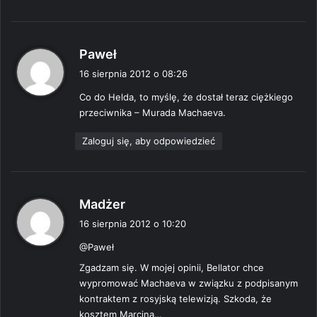
p
Paweł
i
16 sierpnia 2012 o 08:26
s
Co do Helda, to myślę, że dostał teraz ciężkiego
z
przeciwnika – Murada Machaeva.
e
:
Zaloguj się, aby odpowiedzieć
p
Madżer
i
16 sierpnia 2012 o 10:20
s
@Paweł
z
e
Zgadzam się. W mojej opinii, Bellator chce
:
wypromować Machaeva w związku z podpisanym
kontraktem z rosyjską telewizją. Szkoda, że
kosztem Marcina…