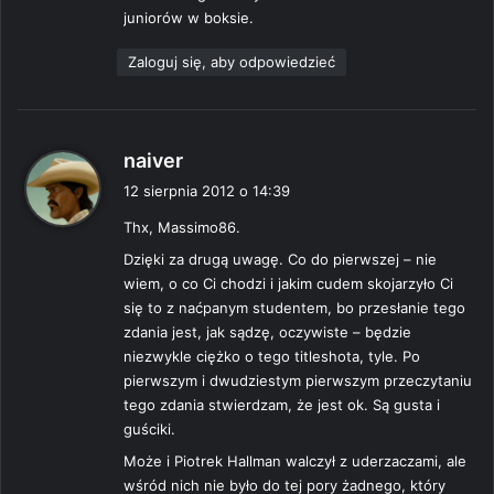
juniorów w boksie.
:
Zaloguj się, aby odpowiedzieć
p
naiver
i
12 sierpnia 2012 o 14:39
s
Thx, Massimo86.
z
e
Dzięki za drugą uwagę. Co do pierwszej – nie
:
wiem, o co Ci chodzi i jakim cudem skojarzyło Ci
się to z naćpanym studentem, bo przesłanie tego
zdania jest, jak sądzę, oczywiste – będzie
niezwykle ciężko o tego titleshota, tyle. Po
pierwszym i dwudziestym pierwszym przeczytaniu
tego zdania stwierdzam, że jest ok. Są gusta i
guściki.
Może i Piotrek Hallman walczył z uderzaczami, ale
wśród nich nie było do tej pory żadnego, który