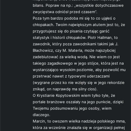
bilans. Popraw na np.: „wszystkie dotychczasowe
zwycięstwa odniósł przed czasem”.
Poza tym bardzo podoba mi się to co ująłeś o
chłopakach. Twoim największym atutem jest to, że
przygotujesz się do pisania czytając garść
statystyk i historii chłopaków. Piotr Hallman, to
zawodnik, który poza zawodnikami takimi jak J.
Błachowicz, czy M. Materla, może najszybciej
zadebiutować za wielką wodą. Nie wiem co jest
takiego zagadkowego w jego stójce, która jest na
wystarczająco wysokim poziomie, aby pozwolić mu
przetrwać nawet z typowymi uderzaczami
(wygrane przez ko nie wzięły się w jego rekordzie
znikąd, on naprawdę ma silny cios).
O Krystianie Kopytowskim wiem tylko tyle, że
portale branżowe oszalały na jego punkcie, dzięki
Twojemu podsumowaniu jego osoby, wiem
dlaczego.
Marcin, to owszem wielka nadzieja polskiego mma,
która za wcześnie znalazła się w organizacji pełnej