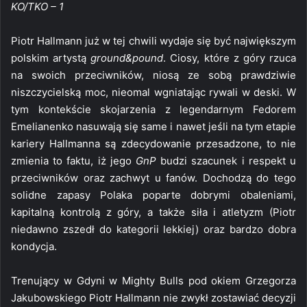
KO/TKO – 1
Piotr Hallmann już w tej chwili wydaje się być największym
polskim artystą
ground&pound
. Ciosy, które z góry rzuca
na swoich przeciwników, niosą ze sobą prawdziwie
niszczycielską moc, nieomal wgniatając rywali w deski. W
tym kontekście skojarzenia z legendarnym Fedorem
Emelianenko nasuwają się same i nawet jeśli na tym etapie
kariery Hallmanna są zdecydowanie przesadzone, to nie
zmienia to faktu, iż jego
GnP
budzi szacunek i respekt u
przeciwników oraz zachwyt u fanów. Dochodzą do tego
solidne zapasy Polaka poparte dobrymi obaleniami,
kapitalną kontrolą z góry, a także siła i atletyzm (Piotr
niedawno zszedł do kategorii lekkiej) oraz bardzo dobra
kondycja.
Trenujący w Gdyni w Mighty Bulls pod okiem Grzegorza
Jakubowskiego Piotr Hallmann nie zwykł zostawiać decyzji