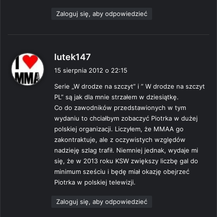
Zaloguj się, aby odpowiedzieć
p
lutek147
i
15 sierpnia 2012 o 22:15
s
Serie „W drodze na szczyt” i ” W drodze na szczyt
z
PL” są jak dla mnie strzałem w dziesiątkę.
e
Co do zawodników przedstawionych w tym
:
wydaniu to chciałbym zobaczyć Piotrka w dużej
polskiej organizacji. Liczyłem, że MMAA go
zakontraktuje, ale z oczywistych względów
nadzieję szlag trafił. Niemniej jednak, wydaje mi
się, że w 2013 roku KSW zwiększy liczbę gal do
minimum sześciu i będę miał okazję obejrzeć
Piotrka w polskiej telewizji.
Zaloguj się, aby odpowiedzieć