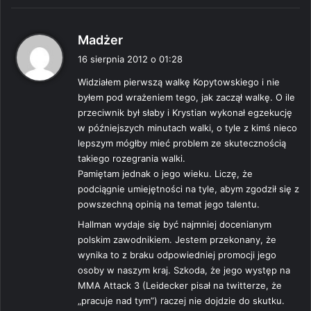
p
Madżer
i
16 sierpnia 2012 o 01:28
s
Widziałem pierwszą walkę Kopytowskiego i nie
z
byłem pod wrażeniem tego, jak zaczął walkę. O ile
e
przeciwnik był słaby i Krystian wykonał egzekucję
:
w późniejszych minutach walki, o tyle z kimś nieco
lepszym mógłby mieć problem ze skutecznością
takiego rozegrania walki.
Pamiętam jednak o jego wieku. Liczę, że
podciągnie umiejętności na tyle, abym zgodził się z
powszechną opinią na temat jego talentu.
Hallman wydaje się być najmniej docenianym
polskim zawodnikiem. Jestem przekonany, że
wynika to z braku odpowiedniej promocji jego
osoby w naszym kraj. Szkoda, że jego występ na
MMA Attack 3 (Leidecker pisał na twitterze, że
„pracuje nad tym”) raczej nie dojdzie do skutku.