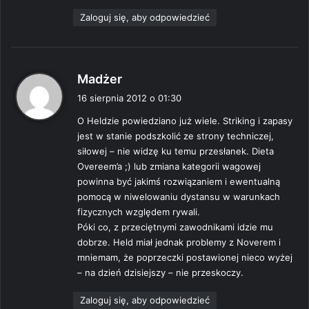
Zaloguj się, aby odpowiedzieć
p
Madżer
i
16 sierpnia 2012 o 01:30
s
O Heldzie powiedziano już wiele. Striking i zapasy
z
jest w stanie podszkolić ze strony techniczej,
e
siłowej – nie widzę ku temu przesłanek. Dieta
:
Overeem’a ;) lub zmiana kategorii wagowej
powinna być jakimś rozwiązaniem i ewentualną
pomocą w niwelowaniu dystansu w warunkach
fizycznych względem rywali.
Póki co, z przeciętnymi zawodnikami idzie mu
dobrze. Held miał jednak problemy z Noverem i
mniemam, że poprzeczki postawionej nieco wyżej
– na dzień dzisiejszy – nie przeskoczy.
Zaloguj się, aby odpowiedzieć