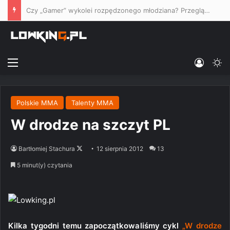
Czy „Gamer” wykolei rozpędzonego młodziana? Przegląd bukmacherski #243 – UFC Vegas: Gamrot vs. Salkilld
Menu
Log In
Sw
Polskie MMA
Talenty MMA
W drodze na szczyt PL
Follow
Bartłomiej Stachura
12 sierpnia 2012
13
on
5 minut(y) czytania
X
Kilka tygodni temu zapoczątkowaliśmy cykl
„W drodze