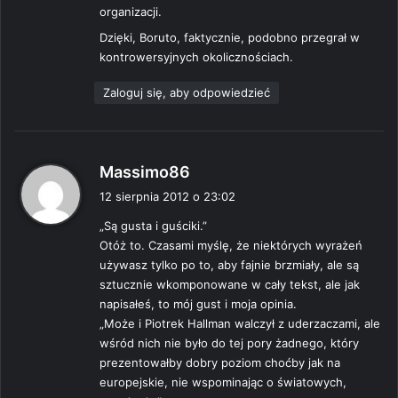
organizacji.
Dzięki, Boruto, faktycznie, podobno przegrał w
kontrowersyjnych okolicznościach.
Zaloguj się, aby odpowiedzieć
p
Massimo86
i
12 sierpnia 2012 o 23:02
s
„Są gusta i guściki.”
z
Otóż to. Czasami myślę, że niektórych wyrażeń
e
używasz tylko po to, aby fajnie brzmiały, ale są
:
sztucznie wkomponowane w cały tekst, ale jak
napisałeś, to mój gust i moja opinia.
„Może i Piotrek Hallman walczył z uderzaczami, ale
wśród nich nie było do tej pory żadnego, który
prezentowałby dobry poziom choćby jak na
europejskie, nie wspominając o światowych,