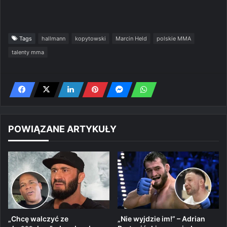
Tags
hallmann
kopytowski
Marcin Held
polskie MMA
talenty mma
POWIĄZANE ARTYKUŁY
„Chcę walczyć ze
„Nie wyjdzie im!” – Adrian