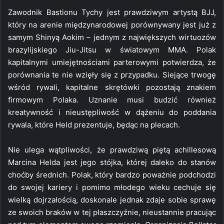
Zawodnik Bastionu Tychy jest prawdziwym artystą BJJ,
który na arenie międzynarodowej porównywany jest już z
samym Shinyą Aokim – jednym z największych wirtuozów
brazylijskiego Jiu-Jitsu w światowym MMA. Polak
kapitalnymi umiejętnościami parterowymi potwierdza, że
porównania te nie wzięły się z przypadku. Siejące trwogę
wśród rywali, kapitalne skrętówki pozostają znakiem
firmowym Polaka. Uznanie musi budzić również
kreatywność i nieustępliwość w dążeniu do poddania
rywala, które Held prezentuje, będąc na plecach.
Nie ulega wątpliwości, że prawdziwą piętą achillesową
Marcina Helda jest jego stójka, której daleko do stanów
choćby średnich. Polak, który bardzo poważnie podchodzi
do swojej kariery i pomimo młodego wieku cechuje się
wielką dojrzałością, doskonale jednak zdaje sobie sprawę
ze swoich braków w tej płaszczyźnie, nieustannie pracując