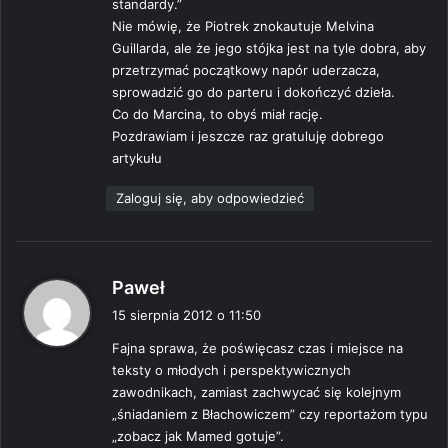
standardy.”
Nie mówię, że Piotrek znokautuje Melvina
Guillarda, ale że jego stójka jest na tyle dobra, aby
przetrzymać początkowy napór uderzacza,
sprowadzić go do parteru i dokończyć dzieła.
Co do Marcina, to obyś miał rację.
Pozdrawiam i jeszcze raz gratuluję dobrego
artykułu
Zaloguj się, aby odpowiedzieć
p
Paweł
i
15 sierpnia 2012 o 11:50
s
Fajna sprawa, że poświęcasz czas i miejsce na
z
teksty o młodych i perspektywicznych
e
zawodnikach, zamiast zachwycać się kolejnym
:
„śniadaniem z Błachowiczem” czy reportażom typu
„zobacz jak Mamed gotuje”.