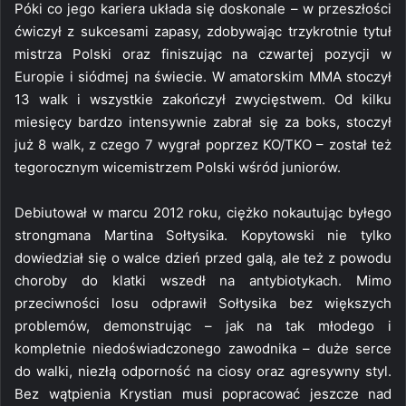
Póki co jego kariera układa się doskonale – w przeszłości
ćwiczył z sukcesami zapasy, zdobywając trzykrotnie tytuł
mistrza Polski oraz finiszując na czwartej pozycji w
Europie i siódmej na świecie. W amatorskim MMA stoczył
13 walk i wszystkie zakończył zwycięstwem. Od kilku
miesięcy bardzo intensywnie zabrał się za boks, stoczył
już 8 walk, z czego 7 wygrał poprzez KO/TKO – został też
tegorocznym wicemistrzem Polski wśród juniorów.
Debiutował w marcu 2012 roku, ciężko nokautując byłego
strongmana Martina Sołtysika. Kopytowski nie tylko
dowiedział się o walce dzień przed galą, ale też z powodu
choroby do klatki wszedł na antybiotykach. Mimo
przeciwności losu odprawił Sołtysika bez większych
problemów, demonstrując – jak na tak młodego i
kompletnie niedoświadczonego zawodnika – duże serce
do walki, niezłą odporność na ciosy oraz agresywny styl.
Bez wątpienia Krystian musi popracować jeszcze nad