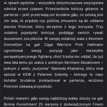
w rękach sędziów – wszystkie dotychczasowe zwycięstwa
odniósł przed czasem. Przeciwników kończy głównie w
parterze – jeśli przetrwają oni brutalne
g&p
, co sztuką jest
nie lada, to prędzej czy później zmuszeni są do oddania
pleców Piotrowi, który skrzętnie z tego korzysta. Trzy
ostatnie pojedynki kończył, poddając swoich rywali
duszeniem zza pleców. W swojej ostatniej wale z Kevinem
Donnellym na gali
Cage Warriors
Piotr Hallmann
ugruntował swoją pozycję jako niezwykle
perspektywicznego fightera, choć trzeba mu oddać, że już
dwa lata temu po walce z solidnym Kerimem Abzailovem –
jednym z wielu „kuzynów” Mameda Khalidova, który miał
epizod w KSW z Peterem Sobottą – którego to nasz
bohater brutalnie znokautował w parterze, wróżono
Piotrowi ciekawą przyszłość.
Polski
maestro g&p
swoją najbliższą walkę stoczy na gali
Botnia Punishment
25 sierpnia z doświadczonym Finem