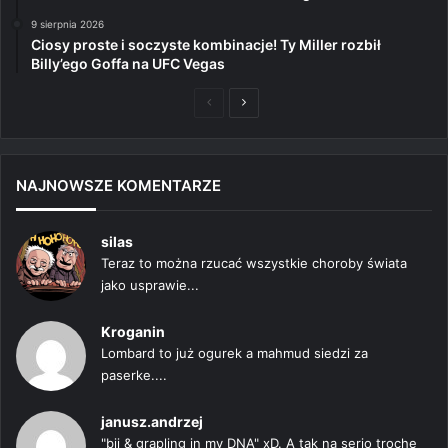
9 sierpnia 2026
Ciosy proste i soczyste kombinacje! Ty Miller rozbił
Billy’ego Goffa na UFC Vegas
Poprzednia
Następna
strona
strona
NAJNOWSZE KOMENTARZE
silas
Teraz to można rzucać wszystkie choroby świata
jako usprawie...
Kroganin
Lombard to już ogurek a mahmud siedzi za
paserke....
janusz.andrzej
"bjj & grapling in my DNA" xD. A tak na serio trochę