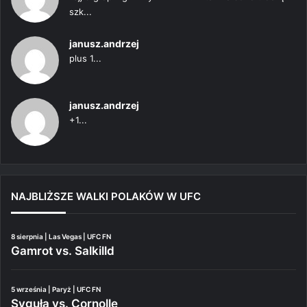
szk...
janusz.andrzej
plus 1...
janusz.andrzej
+1...
NAJBLIŻSZE WALKI POLAKÓW W UFC
8 sierpnia | Las Vegas | UFC FN
Gamrot vs. Salkilld
5 września | Paryż | UFC FN
Syguła vs. Cornolle