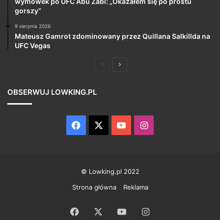
wymówek po UFC Abu Zabi: „Okazałem się po prostu
gorszy”
9 sierpnia 2026
Mateusz Gamrot zdominowany przez Quillana Salkillda na
UFC Vegas
Poprzednia
Następna
strona
strona
OBSERWUJ LOWKING.PL
Facebook
X
YouTube
Instagram
© Lowking.pl 2022
Strona główna
Reklama
Facebook
X
YouTube
Instagram