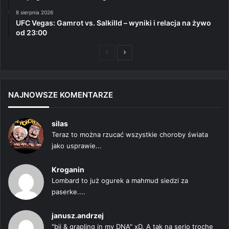
8 sierpnia 2026
UFC Vegas: Gamrot vs. Salkilld – wyniki i relacja na żywo
od 23:00
Poprzednia
Następna
strona
strona
NAJNOWSZE KOMENTARZE
silas
Teraz to można rzucać wszystkie choroby świata
jako usprawie...
Kroganin
Lombard to już ogurek a mahmud siedzi za
paserke....
janusz.andrzej
"bjj & grapling in my DNA" xD. A tak na serio trochę