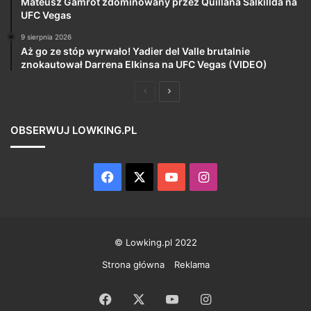
Mateusz Gamrot zdominowany przez Quillana Salkillda na
UFC Vegas
9 sierpnia 2026
Aż go ze stóp wyrwało! Yadier del Valle brutalnie
znokautował Darrena Elkinsa na UFC Vegas (VIDEO)
Poprzednia
Następna
strona
strona
OBSERWUJ LOWKING.PL
Facebook
X
YouTube
Instagram
© Lowking.pl 2022
Strona główna
Reklama
Facebook
X
YouTube
Instagram