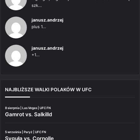
szk...
janusz.andrzej
plus 1...
janusz.andrzej
+1...
NAJBLIŻSZE WALKI POLAKÓW W UFC
8 sierpnia | Las Vegas | UFC FN
Gamrot vs. Salkilld
5 września | Paryż | UFC FN
Syguła vs. Cornolle