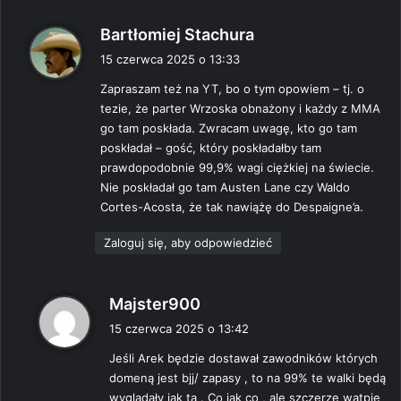
p
Bartłomiej Stachura
i
15 czerwca 2025 o 13:33
s
Zapraszam też na YT, bo o tym opowiem – tj. o
z
tezie, że parter Wrzoska obnażony i każdy z MMA
e
go tam poskłada. Zwracam uwagę, kto go tam
:
poskładał – gość, który poskładałby tam
prawdopodobnie 99,9% wagi ciężkiej na świecie.
Nie poskładał go tam Austen Lane czy Waldo
Cortes-Acosta, że tak nawiążę do Despaigne’a.
Zaloguj się, aby odpowiedzieć
p
Majster900
i
15 czerwca 2025 o 13:42
s
Jeśli Arek będzie dostawał zawodników których
z
domeną jest bjj/ zapasy , to na 99% te walki będą
e
wyglądały jak ta . Co jak co , ale szczerze wątpię