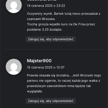
i
14 czerwca 2025 o 23:22
s
Oczywisty wynik. Bartek tutaj nieco przesadzał z
z
szansami Wrzoska.
e
Trochę grosza wpadło kurs na De Frisa przez
:
poddanie 3.25 bodajże.
Zaloguj się, aby odpowiedzieć
p
Majster900
i
15 czerwca 2025 o 12:07
s
Prawda okazała się brutalna… Jeśli Wrzosek tego
z
parteru nie ogarnie, to raczej każda jego walka z
e
prawdziwym zawodnikiem mma będzie tak
:
wyglądała.
Zaloguj się, aby odpowiedzieć