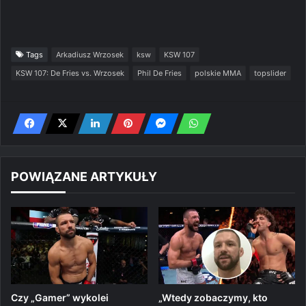
Tags
Arkadiusz Wrzosek
ksw
KSW 107
KSW 107: De Fries vs. Wrzosek
Phil De Fries
polskie MMA
topslider
POWIĄZANE ARTYKUŁY
Czy „Gamer” wykolei
„Wtedy zobaczymy, kto