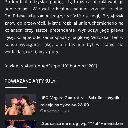
Pretendent odzyskał gardę, skąd mistrz potraktował go
uderzeniami. Wrzosek zdołał na moment zrzucić z siebie
De Friesa, ale zanim zdążył wrócić na nogi, Brytyjczyk
znów go przewrócił. Mistrz rozbijał unieruchomionego na
kolanach przy siatce pretendenta. Wykluczył jego prawą
rękę. Kolejne uderzenia spadały na głowę Wrzoska. Ten w
końcu wyciągnął rękę, ale i tak nie był w stanie się
wydostać, rozbijany z góry.
[divider style=”dotted” top=”10″ bottom=”20″]
POWIĄZANE ARTYKUŁY
UFC Vegas: Gamrot vs. Salkilld – wyniki i
relacja na żywo od 23:00
8 sierpnia 2026
„Spuszcza mu srogi wpi***ol” – menadżer