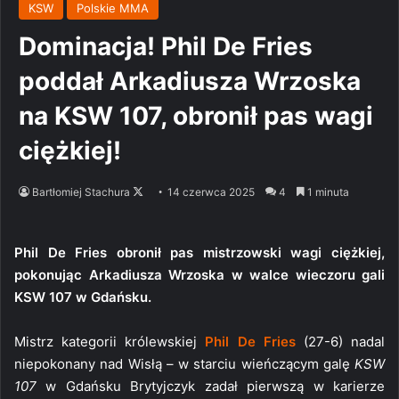
KSW
Polskie MMA
Dominacja! Phil De Fries
poddał Arkadiusza Wrzoska
na KSW 107, obronił pas wagi
ciężkiej!
Follow
Bartłomiej Stachura
14 czerwca 2025
4
1 minuta
on
X
Phil De Fries obronił pas mistrzowski wagi ciężkiej,
pokonując Arkadiusza Wrzoska w walce wieczoru gali
KSW 107 w Gdańsku.
Mistrz kategorii królewskiej
Phil De Fries
(27-6) nadal
niepokonany nad Wisłą – w starciu wieńczącym galę
KSW
107
w Gdańsku Brytyjczyk zadał pierwszą w karierze