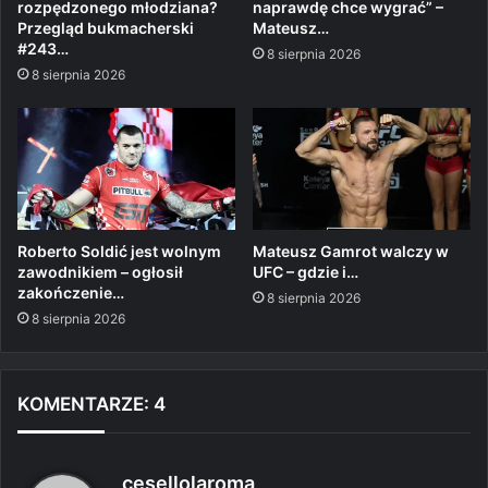
rozpędzonego młodziana?
naprawdę chce wygrać” –
Przegląd bukmacherski
Mateusz…
#243…
8 sierpnia 2026
8 sierpnia 2026
Roberto Soldić jest wolnym
Mateusz Gamrot walczy w
zawodnikiem – ogłosił
UFC – gdzie i…
zakończenie…
8 sierpnia 2026
8 sierpnia 2026
KOMENTARZE: 4
p
cesellolaroma