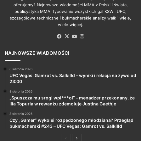
oferujemy? Najnowsze wiadomości MMA z Polski i świata,
publicystyka MMA, typowanie wszystkich gal KSW i UFC,
szczegółowe techniczne i bukmacherskie analizy walk i wiele,
wiele więcej.
Facebook
X
YouTube
Instagram
NAJNOWSZE WIADOMOŚCI
8 sierpnia 2026
UFC Vegas: Gamrot vs. Salkilld – wyniki i relacja na żywo od
23:00
8 sierpnia 2026
„Spuszcza mu srogi wpi***ol” – menadżer przekonany, że
Ilia Topuria w rewanżu zdemoluje Justina Gaethje
8 sierpnia 2026
Czy „Gamer” wykolei rozpędzonego młodziana? Przegląd
bukmacherski #243 – UFC Vegas: Gamrot vs. Salkilld
Poprzednia
Następna