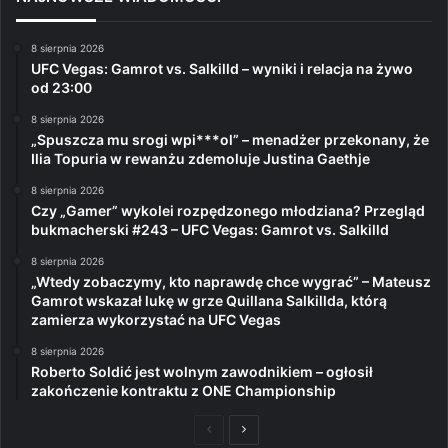
8 sierpnia 2026
UFC Vegas: Gamrot vs. Salkilld – wyniki i relacja na żywo
od 23:00
8 sierpnia 2026
„Spuszcza mu srogi wpi***ol” – menadżer przekonany, że
Ilia Topuria w rewanżu zdemoluje Justina Gaethje
8 sierpnia 2026
Czy „Gamer” wykolei rozpędzonego młodziana? Przegląd
bukmacherski #243 – UFC Vegas: Gamrot vs. Salkilld
8 sierpnia 2026
„Wtedy zobaczymy, kto naprawdę chce wygrać” – Mateusz
Gamrot wskazał lukę w grze Quillana Salkillda, którą
zamierza wykorzystać na UFC Vegas
8 sierpnia 2026
Roberto Soldić jest wolnym zawodnikiem – ogłosił
zakończenie kontraktu z ONE Championship
Poprzednia
Następna