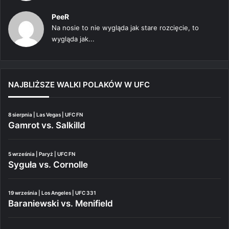
PeeR
Na nosie to nie wygląda jak stare rozcięcie, to
wygląda jak...
NAJBLIŻSZE WALKI POLAKÓW W UFC
8 sierpnia | Las Vegas | UFC FN
Gamrot vs. Salkilld
5 września | Paryż | UFC FN
Syguła vs. Cornolle
19 września | Los Angeles | UFC 331
Baraniewski vs. Menifield