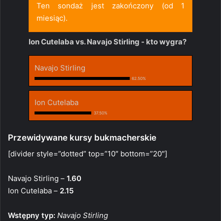
Ten sondaż jest zakończony (od 1
miesiąc).
Ion Cutelaba vs. Navajo Stirling - kto wygra?
Navajo Stirling
62.50%
Ion Cutelaba
37.50%
Przewidywane kursy bukmacherskie
[divider style=”dotted” top=”10″ bottom=”20″]
Navajo Stirling –
1.60
Ion Cutelaba –
2.15
Wstępny typ:
Navajo Stirling