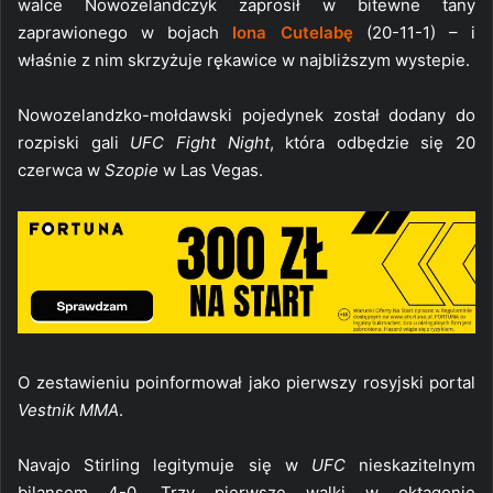
walce Nowozelandczyk zaprosił w bitewne tany
zaprawionego w bojach
Iona Cutelabę
(20-11-1) – i
właśnie z nim skrzyżuje rękawice w najbliższym wystepie.
Nowozelandzko-mołdawski pojedynek został dodany do
rozpiski gali
UFC Fight Night
, która odbędzie się 20
czerwca w
Szopie
w Las Vegas.
O zestawieniu poinformował jako pierwszy rosyjski portal
Vestnik MMA
.
Navajo Stirling legitymuje się w
UFC
nieskazitelnym
bilansem 4-0. Trzy pierwsze walki w oktagonie