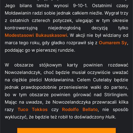
Jego bilans tamże wynosi 9-10-1. Ostatnimi czasy
Mołdawianin radzi sobie jednak całkiem nieźle. Wygrał trzy
z ostatnich czterech potyczek, ulegając w tym okresie
kontrowersyjną niejednogłośną decyzją tylko
Modestasowi Bukauskasowi
. W akcji nie był widziany od
marca tego roku, gdy gładko rozprawił się z
Oumarem Sy
,
poddając go w pierwszej rundzie.
W obszarze stójkowym karty powinien rozdawać
Nowozelandczyk, choć będzie musiał oczywiście uważać
na ciężkie pieści Mołdawianina. Celem Cutelaby będzie
jednak prawdopodobnie przeniesienie walki do parteru,
bo w tym obszarze powinien górować nad Stirlingiem.
Mając na uwadze, że Nowozelandczyka przewracali kilka
razy
Tuco Tokkos
czy
Rodolfo Bellato
, nie sposób
wykluczyć, że będzie też robił to doświadczony
Hulk
.