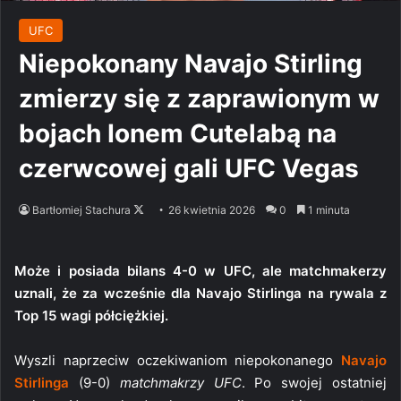
UFC
Niepokonany Navajo Stirling
zmierzy się z zaprawionym w
bojach Ionem Cutelabą na
czerwcowej gali UFC Vegas
Follow
Bartłomiej Stachura
26 kwietnia 2026
0
1 minuta
on
X
Może i posiada bilans 4-0 w UFC, ale matchmakerzy
uznali, że za wcześnie dla Navajo Stirlinga na rywala z
Top 15 wagi półciężkiej.
Wyszli naprzeciw oczekiwaniom niepokonanego
Navajo
Stirlinga
(9-0)
matchmakrzy UFC
. Po swojej ostatniej