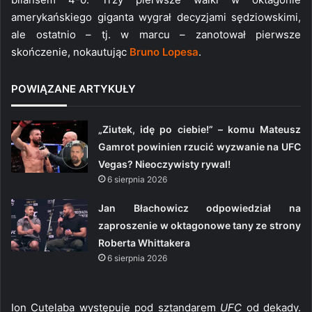
amerykańskiego giganta wygrał decyzjami sędziowskimi,
ale ostatnio – tj. w marcu – zanotował pierwsze
skończenie, nokautując
Bruno Lopesa
.
POWIĄZANE ARTYKUŁY
„Ziutek, idę po ciebie!” – komu Mateusz
Gamrot powinien rzucić wyzwanie na UFC
Vegas? Nieoczywisty rywal!
6 sierpnia 2026
Jan Błachowicz odpowiedział na
zaproszenie w oktagonowe tany ze strony
Roberta Whittakera
6 sierpnia 2026
Ion Cutelaba występuje pod sztandarem
UFC
od dekady.