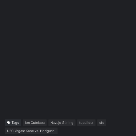
Tags
Ion Cutelaba
Navajo Stirling
topslider
ufc
UFC Vegas: Kape vs. Horiguchi