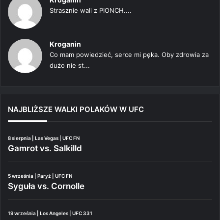
Strasznie wali z PIONCH....
Kroganin
Co mam powiedzieć, serce mi pęka. Oby zdrowia za
dużo nie st...
NAJBLIŻSZE WALKI POLAKÓW W UFC
8 sierpnia | Las Vegas | UFC FN
Gamrot vs. Salkilld
5 września | Paryż | UFC FN
Syguła vs. Cornolle
19 września | Los Angeles | UFC 331