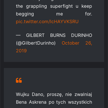
the grappling superfight u keep
begging me for.
pic.twitter.com/lcHAYVKSRU
— GILBERT BURNS DURINHO
(@GilbertDurinho)
October 26,
2019
Wujku Dano, proszę, nie zwalniaj
Bena Askrena po tych wszystkich