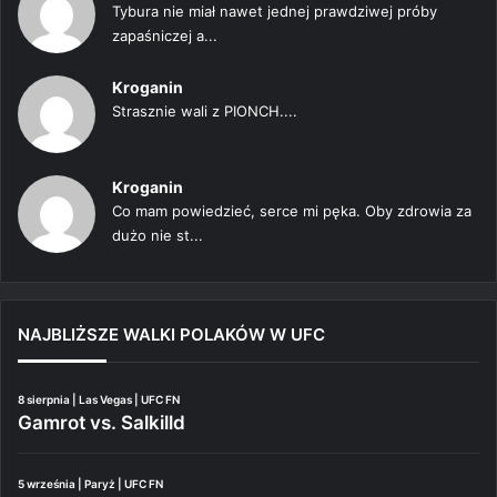
Tybura nie miał nawet jednej prawdziwej próby
zapaśniczej a...
Kroganin
Strasznie wali z PIONCH....
Kroganin
Co mam powiedzieć, serce mi pęka. Oby zdrowia za
dużo nie st...
NAJBLIŻSZE WALKI POLAKÓW W UFC
8 sierpnia | Las Vegas | UFC FN
Gamrot vs. Salkilld
5 września | Paryż | UFC FN