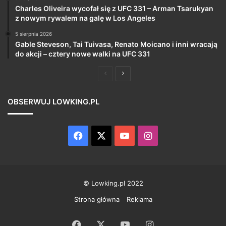
Charles Oliveira wycofał się z UFC 331 – Arman Tsarukyan
z nowym rywalem na galę w Los Angeles
5 sierpnia 2026
Gable Steveson, Tai Tuivasa, Renato Moicano i inni wracają
do akcji – cztery nowe walki na UFC 331
Poprzednia
Następna
strona
strona
OBSERWUJ LOWKING.PL
Facebook
X
YouTube
Instagram
© Lowking.pl 2022
Strona główna
Reklama
Facebook
X
YouTube
Instagram