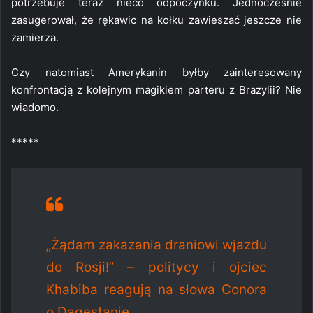
potrzebuje teraz nieco odpoczynku. Jednocześnie
zasugerował, że rękawic na kołku zawieszać jeszcze nie
zamierza.
Czy natomiast Amerykanin byłby zainteresowany
konfrontacją z kolejnym magikiem parteru z Brazylii? Nie
wiadomo.
*****
„Żądam zakazania draniowi wjazdu
do Rosji!” – politycy i ojciec
Khabiba reagują na słowa Conora
o Dagestanie