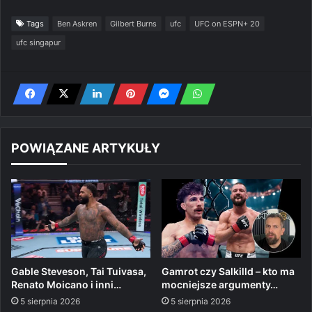
Tags
Ben Askren
Gilbert Burns
ufc
UFC on ESPN+ 20
ufc singapur
POWIĄZANE ARTYKUŁY
Gable Steveson, Tai Tuivasa,
Gamrot czy Salkilld – kto ma
Renato Moicano i inni…
mocniejsze argumenty…
5 sierpnia 2026
5 sierpnia 2026