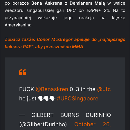
po porażce
Bena Askrena
z
Demianem Maią
w walce
wieczoru singapurskiej gali
UFC on ESPN+ 20
. Na to
przynajmniej wskazuje jego reakcja na klęskę
Amerykanina.
Zobacz także: Conor McGregor apeluje do „najlepszego
boksera P4P”, aby przeszedł do MMA
FUCK
@Benaskren
0-3 in the
@ufc
he just 🗣🗣🗣
#UFCSingapore
— GILBERT BURNS DURINHO
(@GilbertDurinho)
October 26,