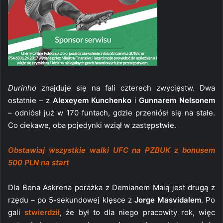
Durinho
znajduje się na fali czterech zwycięstw. Dwa
ostatnie – z
Alexeyem Kunchenko
i
Gunnarem Nelsonem
– odniósł już w 170 funtach, gdzie przeniósł się na stałe.
Co ciekawe, oba pojedynki wziął w zastępstwie.
Obstawiaj wszystkie walki UFC na PZBUK z bonusem
500 PLN na start
Dla Bena Askrena porażka z Demianem Maią jest drugą z
rzędu – po 5-sekundowej klęsce z
Jorge Masvidalem
. Po
gali
stwierdził
, że był to dla niego pracowity rok, więc