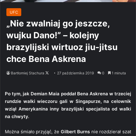
UFC
„Nie zwalniaj go jeszcze,
wujku Dano!” – kolejny
brazylijski wirtuoz jiu-jitsu
chce Bena Askrena
Follow
Bartłomiej Stachura
27 października 2019
0
1 minuta
on
X
Po tym, jak Demian Maia poddał Bena Askrena w trzeciej
rundzie walki wieczoru gali w Singapurze, na celownik
wziął Amerykanina inny brazylijski specjalista od walki
na chwyty.
Można śmiało przyjąć, że
Gilbert Burns
nie rozdzierał szat