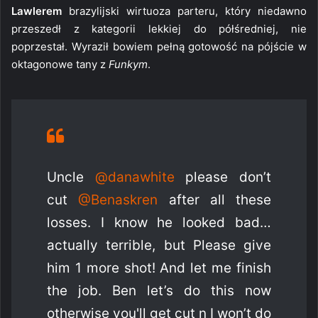
Lawlerem
brazylijski wirtuoza parteru, który niedawno
przeszedł z kategorii lekkiej do półśredniej, nie
poprzestał. Wyraził bowiem pełną gotowość na pójście w
oktagonowe tany z
Funkym
.
Uncle
@danawhite
please don’t
cut
@Benaskren
after all these
losses. I know he looked bad…
actually terrible, but Please give
him 1 more shot! And let me finish
the job. Ben let’s do this now
otherwise you'll get cut n I won’t do