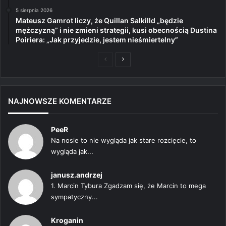
5 sierpnia 2026
Mateusz Gamrot liczy, że Quillan Salkilld „będzie
mężczyzną” i nie zmieni strategii, kusi obecnością Dustina
Poiriera: „Jak przyjedzie, jestem nieśmiertelny”
Poprzednia
Następna
strona
strona
NAJNOWSZE KOMENTARZE
PeeR
Na nosie to nie wygląda jak stare rozcięcie, to
wygląda jak...
janusz.andrzej
1. Marcin Tybura Zgadzam się, że Marcin to mega
sympatyczny...
Kroganin