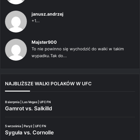
janusz.andrzej
+1...
Majster900
To nie powinno się wychodzić do walki w takim
wypadku.Tak do...
NAJBLIŻSZE WALKI POLAKÓW W UFC
8 sierpnia | Las Vegas | UFC FN
Gamrot vs. Salkilld
5 września | Paryż | UFC FN
Syguła vs. Cornolle