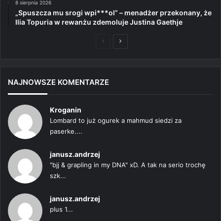
8 sierpnia 2026
„Spuszcza mu srogi wpi***ol” – menadżer przekonany, że
Ilia Topuria w rewanżu zdemoluje Justina Gaethje
Poprzednia
Następna
strona
strona
NAJNOWSZE KOMENTARZE
Kroganin
Lombard to już ogurek a mahmud siedzi za
paserke....
janusz.andrzej
"bjj & grapling in my DNA" xD. A tak na serio trochę
szk...
janusz.andrzej
plus 1...