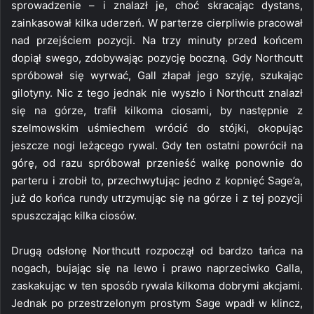
sprowadzenie – i znalazł je, choć skracając dystans,
zainkasował kilka uderzeń. W parterze cierpliwie pracował
nad przejściem pozycji. Na trzy minuty przed końcem
dopiął swego, zdobywając pozycję boczną. Gdy Northcutt
spróbował się wyrwać, Gall złapał jego szyję, szukając
gilotyny. Nic z tego jednak nie wyszło i Northcutt znalazł
się na górze, trafił kilkoma ciosami, by następnie z
szelmowskim uśmiechem wrócić do stójki, okopując
jeszcze nogi leżącego rywal. Gdy ten ostatni powrócił na
górę, od razu spróbował przenieść walkę ponownie do
parteru i zrobił to, przechwytując jedno z kopnięć Sage’a,
już do końca rundy utrzymując się na górze i z tej pozycji
spuszczając kilka ciosów.
Drugą odsłonę Northcutt rozpoczął od bardzo tańca na
nogach, bujając się na lewo i prawo naprzeciwko Galla,
zaskakując w ten sposób rywala kilkoma dobrymi akcjami.
Jednak po przestrzelonym prostym Sage wpadł w klincz,