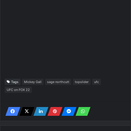
Tags
Mickey Gall
sage northcutt
topslider
ufc
UFC on FOX 22