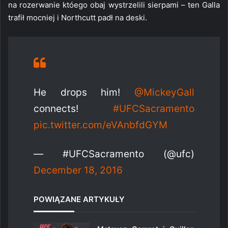
na rozerwanie któego obaj wystrzelili sierpami – ten Galla
trafił mocniej i Northcutt padł na deski.
He drops him!
@MickeyGall
connects!
#UFCSacramento
pic.twitter.com/eVAnbfdGYM
— #UFCSacramento (@ufc)
December 18, 2016
POWIĄZANE ARTYKUŁY