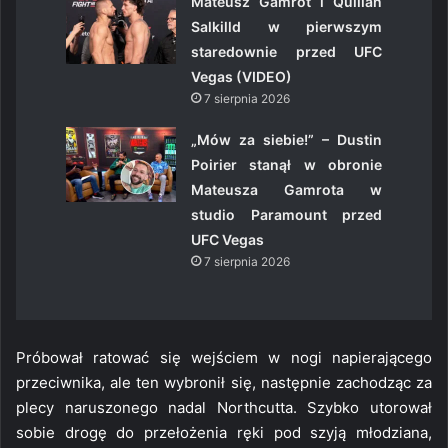
Mateusz Gamrot i Quillan
Salkilld w pierwszym
staredownie przed UFC
Vegas (VIDEO)
7 sierpnia 2026
„Mów za siebie!” – Dustin
Poirier stanął w obronie
Mateusza Gamrota w
studio Paramount przed
UFC Vegas
7 sierpnia 2026
Próbował ratować się wejściem w nogi napierającego
przeciwnika, ale ten wybronił się, następnie zachodząc za
plecy naruszonego nadal Northcutta. Szybko utorował
sobie drogę do przełożenia ręki pod szyją młodziana,