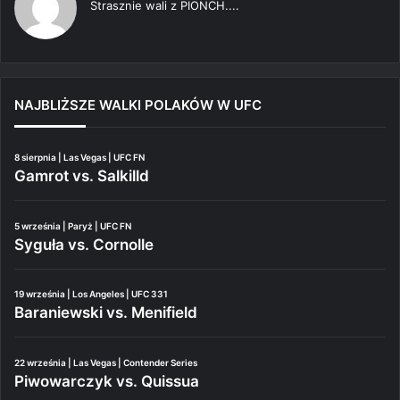
Strasznie wali z PIONCH....
NAJBLIŻSZE WALKI POLAKÓW W UFC
8 sierpnia | Las Vegas | UFC FN
Gamrot vs. Salkilld
5 września | Paryż | UFC FN
Syguła vs. Cornolle
19 września | Los Angeles | UFC 331
Baraniewski vs. Menifield
22 września | Las Vegas | Contender Series
Piwowarczyk vs. Quissua