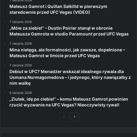
7 sierpnia 2026
Mateusz Gamrot i Quillan Salkilld w pierwszym
staredownie przed UFC Vegas (VIDEO)
7 sierpnia 2026
„Mów za siebie!” – Dustin Poirier stanął w obronie
Mateusza Gamrota w studio Paramount przed UFC Vegas
7 sierpnia 2026
Mina nietęga, ale formalności, jak zawsze, dopełnione –
Mateusz Gamrot w limicie przed UFC Vegas
7 sierpnia 2026
Debiut w UFC? Menadżer wskazał idealnego rywala dla
Usmana Nurmagomedova – i jedynego, który nawiązałby z
nim walkę
6 sierpnia 2026
„Ziutek, idę po ciebie!” – komu Mateusz Gamrot powinien
rzucić wyzwanie na UFC Vegas? Nieoczywisty rywal!
Poprzednia
Następna
strona
strona