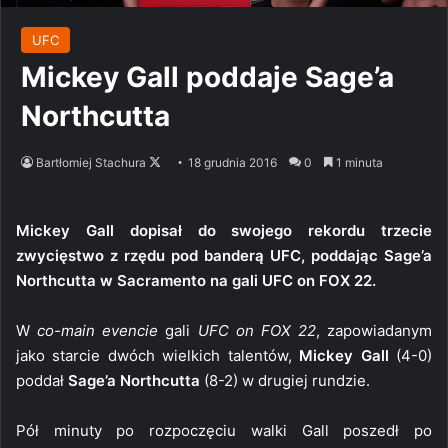
UFC
Mickey Gall poddaje Sage’a
Northcutta
Follow
Bartłomiej Stachura
18 grudnia 2016
0
1 minuta
on
X
Mickey Gall dopisał do swojego rekordu trzecie
zwycięstwo z rzędu pod banderą UFC, poddając Sage’a
Northcutta w Sacramento na gali UFC on FOX 22.
W
co-main evencie
gali
UFC on FOX 22
, zapowiadanym
jako starcie dwóch wielkich talentów,
Mickey Gall
(4-0)
poddał
Sage’a Northcutta
(8-2) w drugiej rundzie.
Pół minuty po rozpoczęciu walki Gall poszedł po