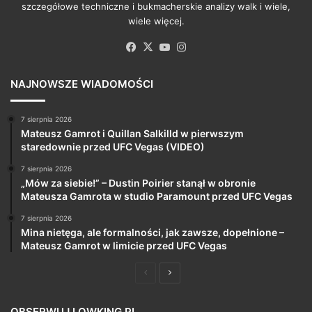
szczegółowe techniczne i bukmacherskie analizy walk i wiele,
wiele więcej.
Facebook
X
YouTube
Instagram
NAJNOWSZE WIADOMOŚCI
7 sierpnia 2026
Mateusz Gamrot i Quillan Salkilld w pierwszym
staredownie przed UFC Vegas (VIDEO)
7 sierpnia 2026
„Mów za siebie!” – Dustin Poirier stanął w obronie
Mateusza Gamrota w studio Paramount przed UFC Vegas
7 sierpnia 2026
Mina nietęga, ale formalności, jak zawsze, dopełnione –
Mateusz Gamrot w limicie przed UFC Vegas
Poprzednia
Następna
strona
strona
OBSERWUJ LOWKING.PL