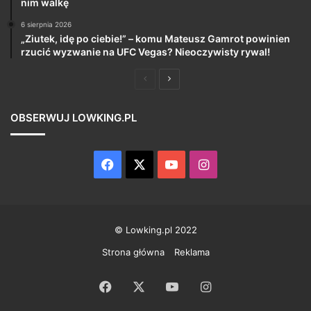
nim walkę
6 sierpnia 2026
„Ziutek, idę po ciebie!” – komu Mateusz Gamrot powinien
rzucić wyzwanie na UFC Vegas? Nieoczywisty rywal!
Poprzednia
Następna
strona
strona
OBSERWUJ LOWKING.PL
Facebook
X
YouTube
Instagram
© Lowking.pl 2022
Strona główna
Reklama
Facebook
X
YouTube
Instagram