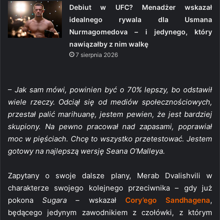
Debiut w UFC? Menadżer wskazał
idealnego rywala dla Usmana
Nurmagomedova – i jedynego, który
nawiązałby z nim walkę
7 sierpnia 2026
– Jak sam mówi, powinien być o 70% lepszy, bo odstawił
wiele rzeczy. Odciął się od mediów społecznościowych,
przestał palić marihuanę, jestem pewien, że jest bardziej
skupiony. Na pewno pracował nad zapasami, poprawiał
moc w pięściach. Chcę to wszystko przetestować. Jestem
gotowy na najlepszą wersję Seana O’Malleya.
Zapytany o swoje dalsze plany, Merab Dvalishvili w
charakterze swojego kolejnego przeciwnika – gdy już
pokona
Sugara
– wskazał
Cory’ego Sandhagena
,
będącego jedynym zawodnikiem z czołówki, z którym