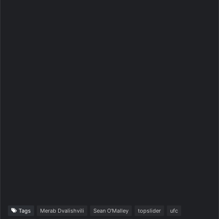
Tags
Merab Dvalishvili
Sean O'Malley
topslider
ufc