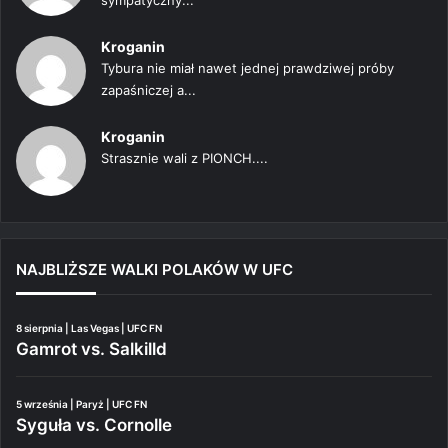
Kroganin
Tybura nie miał nawet jednej prawdziwej próby
zapaśniczej a...
Kroganin
Strasznie wali z PIONCH....
NAJBLIŻSZE WALKI POLAKÓW W UFC
8 sierpnia | Las Vegas | UFC FN
Gamrot vs. Salkilld
5 września | Paryż | UFC FN
Syguła vs. Cornolle