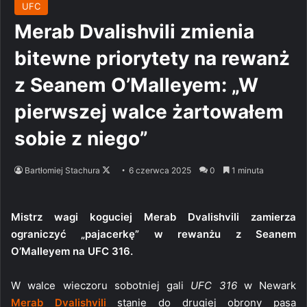
UFC
Merab Dvalishvili zmienia
bitewne priorytety na rewanż
z Seanem O’Malleyem: „W
pierwszej walce żartowałem
sobie z niego”
Follow
Bartłomiej Stachura
6 czerwca 2025
0
1 minuta
on
X
Mistrz wagi koguciej Merab Dvalishvili zamierza
ograniczyć „pajacerkę” w rewanżu z Seanem
O’Malleyem na UFC 316.
W walce wieczoru sobotniej gali
UFC 316
w Newark
Merab Dvalishvili
stanie do drugiej obrony pasa