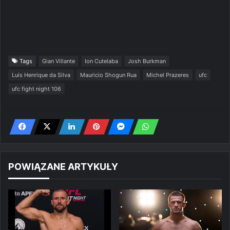
Tags
Gian Villante
Ion Cutelaba
Josh Burkman
Luis Henrique da Silva
Mauricio Shogun Rua
Michel Prazeres
ufc
ufc fight night 106
POWIĄZANE ARTYKUŁY