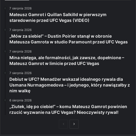
7 sierpnia 2026
Mateusz Gamrot i Quillan Salkilld w pierwszym
staredownie przed UFC Vegas (VIDEO)
7 sierpnia 2026
„Mów za siebie!” – Dustin Poirier stanął w obronie
Mateusza Gamrota w studio Paramount przed UFC Vegas
7 sierpnia 2026
Mina nietęga, ale formalności, jak zawsze, dopełnione –
Mateusz Gamrot w limicie przed UFC Vegas
7 sierpnia 2026
Debiut w UFC? Menadżer wskazał idealnego rywala dla
Usmana Nurmagomedova – i jedynego, który nawiązałby z
nim walkę
6 sierpnia 2026
„Ziutek, idę po ciebie!” – komu Mateusz Gamrot powinien
rzucić wyzwanie na UFC Vegas? Nieoczywisty rywal!
Poprzednia
Następna
strona
strona