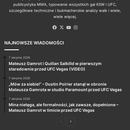
publicystyka MMA, typowanie wszystkich gal KSW i UFC,
szczegółowe techniczne i bukmacherskie analizy walk i wiele,
wiele więcej.
Facebook
X
YouTube
Instagram
NAJNOWSZE WIADOMOŚCI
7 sierpnia 2026
Mateusz Gamrot i Quillan Salkilld w pierwszym
staredownie przed UFC Vegas (VIDEO)
7 sierpnia 2026
„Mów za siebie!” – Dustin Poirier stanął w obronie
Mateusza Gamrota w studio Paramount przed UFC Vegas
7 sierpnia 2026
Mina nietęga, ale formalności, jak zawsze, dopełnione –
Mateusz Gamrot w limicie przed UFC Vegas
Poprzednia
Następna
strona
strona