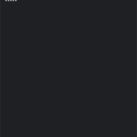
*****