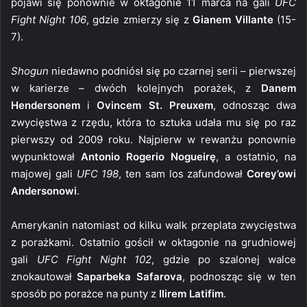
pojawi się ponownie w oktagonie 11 marca na gali
UFC
Fight Night 106
, gdzie zmierzy się z
Gianem Villante
(15-
7).
Shogun
niedawno podniósł się po czarnej serii – pierwszej
w karierze – dwóch kolejnych porażek, z
Danem
Hendersonem
i
Ovincem St. Preuxem
, odnosząc dwa
zwycięstwa z rzędu, która to sztuka udała mu się po raz
pierwszy od 2009 roku. Najpierw w rewanżu ponownie
wypunktował
Antonio Rogerio Nogueirę
, a ostatnio, na
majowej gali
UFC 198
, ten sam los zafundował
Corey’owi
Andersonowi
.
Amerykanin natomiast od kilku walk przeplata zwycięstwa
z porażkami. Ostatnio gościł w oktagonie na grudniowej
gali
UFC Fight Night 102
, gdzie po szalonej walce
znokautował
Saparbeka Safarova
, podnosząc się w ten
sposób po porażce na punty z
Ilirem Latifim
.