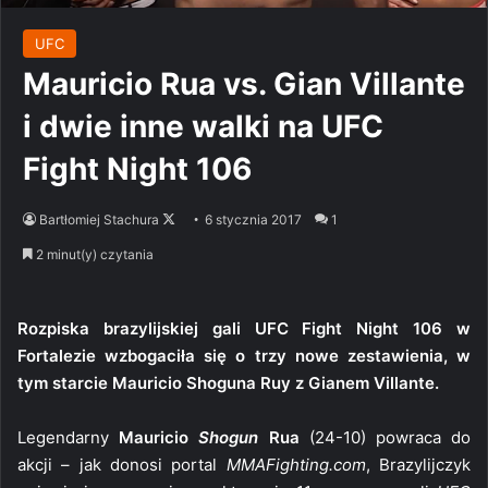
UFC
Mauricio Rua vs. Gian Villante
i dwie inne walki na UFC
Fight Night 106
Follow
Bartłomiej Stachura
6 stycznia 2017
1
on
2 minut(y) czytania
X
Rozpiska brazylijskiej gali UFC Fight Night 106 w
Fortalezie wzbogaciła się o trzy nowe zestawienia, w
tym starcie Mauricio Shoguna Ruy z Gianem Villante.
Legendarny
Mauricio
Shogun
Rua
(24-10) powraca do
akcji – jak donosi portal
MMAFighting.com
, Brazylijczyk