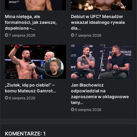
Mina nietęga, ale
Debiut w UFC? Menadżer
formalności, jak zawsze,
wskazał idealnego rywala
dopełnione –…
dla…
7 sierpnia 2026
7 sierpnia 2026
„Ziutek, idę po ciebie!” –
Jan Błachowicz
komu Mateusz Gamrot…
odpowiedział na
zaproszenie w oktagonowe
6 sierpnia 2026
tany…
6 sierpnia 2026
KOMENTARZE: 1