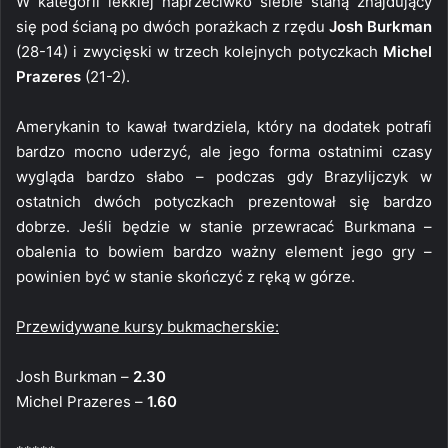
W kategorii lekkiej naprzeciwko siebie staną znajdujący
się pod ścianą po dwóch porażkach z rzędu
Josh Burkman
(28-14) i zwycięski w trzech kolejnych potyczkach
Michel
Prazeres
(21-2).
Amerykanin to kawał twardziela, który na dodatek potrafi
bardzo mocno uderzyć, ale jego forma ostatnimi czasy
wygląda bardzo słabo – podczas gdy Brazylijczyk w
ostatnich dwóch potyczkach prezentował się bardzo
dobrze. Jeśli będzie w stanie przewracać Burkmana –
obalenia to bowiem bardzo ważny element jego gry –
powinien być w stanie skończyć z ręką w górze.
Przewidywane kursy bukmacherskie:
Josh Burkman –
2.30
Michel Prazeres –
1.60