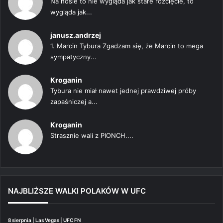
Na nosie to nie wygląda jak stare rozcięcie, to
wygląda jak...
janusz.andrzej
1. Marcin Tybura Zgadzam się, że Marcin to mega
sympatyczny...
Kroganin
Tybura nie miał nawet jednej prawdziwej próby
zapaśniczej a...
Kroganin
Strasznie wali z PIONCH....
NAJBLIŻSZE WALKI POLAKÓW W UFC
8 sierpnia | Las Vegas | UFC FN