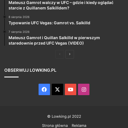
Mateusz Gamrot walczy w UFC – gdzie i kiedy oglądać
starcie z Quillanem Salkilldem?
8 sierpnia 2026
Typowanie UFC Vegas: Gamrot vs. Salkilld
7 sierpnia 2026
Mateusz Gamrot i Quillan Salkilld w pierwszym
staredownie przed UFC Vegas (VIDEO)
Poprzednia
Następna
strona
strona
OBSERWUJ LOWKING.PL
Facebook
X
YouTube
Instagram
© Lowking.pl 2022
Strona główna
Reklama