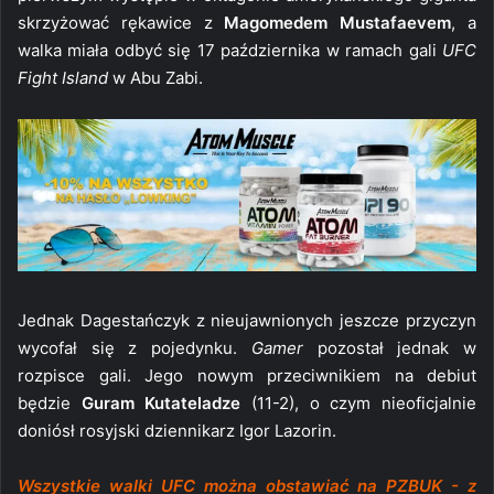
skrzyżować rękawice z
Magomedem Mustafaevem
, a
walka miała odbyć się 17 października w ramach gali
UFC
Fight Island
w Abu Zabi.
Jednak Dagestańczyk z nieujawnionych jeszcze przyczyn
wycofał się z pojedynku.
Gamer
pozostał jednak w
rozpisce gali. Jego nowym przeciwnikiem na debiut
będzie
Guram Kutateladze
(11-2), o czym nieoficjalnie
doniósł rosyjski dziennikarz Igor Lazorin.
Wszystkie walki UFC można obstawiać na PZBUK - z