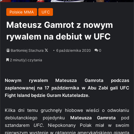
Polskie MMA
UFC
Mateusz Gamrot z nowym
rywalem na debiut w UFC
Follow
Bartłomiej Stachura
6 października 2020
0
on
2 minut(y) czytania
X
Nowym rywalem Mateusza Gamrota podczas
zaplanowanej na 17 października w Abu Zabi gali UFC
Fight Island będzie Guram Kutateladze.
Kilka dni temu gruchnęły hiobowe wieści o odwołaniu
debiutanckiego pojedynku
Mateusza Gamrota
pod
sztandarem
UFC
. Niepokonany Polak miał w swoim
pierwszym występie w oktagonie amerykańskiego giganta