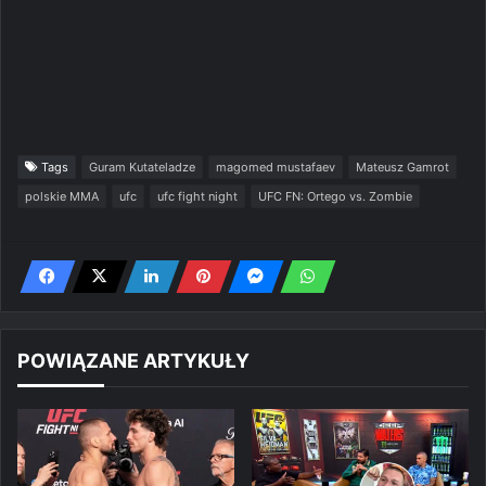
Tags
Guram Kutateladze
magomed mustafaev
Mateusz Gamrot
polskie MMA
ufc
ufc fight night
UFC FN: Ortego vs. Zombie
POWIĄZANE ARTYKUŁY