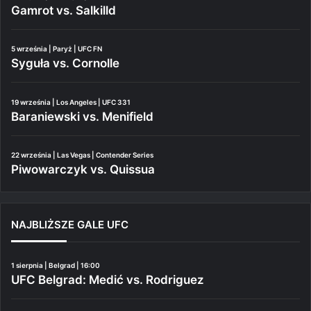
Gamrot vs. Salkilld
5 września | Paryż | UFC FN
Syguła vs. Cornolle
19 września | Los Angeles | UFC 331
Baraniewski vs. Menifield
22 września | Las Vegas | Contender Series
Piwowarczyk vs. Quissua
NAJBLIŻSZE GALE UFC
1 sierpnia | Belgrad | 16:00
UFC Belgrad: Medić vs. Rodriguez