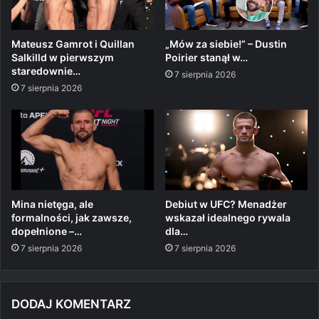
Mateusz Gamrot i Quillan
„Mów za siebie!” – Dustin
Salkilld w pierwszym
Poirier stanął w…
staredownie…
7 sierpnia 2026
7 sierpnia 2026
Mina nietęga, ale
Debiut w UFC? Menadżer
formalności, jak zawsze,
wskazał idealnego rywala
dopełnione –…
dla…
7 sierpnia 2026
7 sierpnia 2026
DODAJ KOMENTARZ