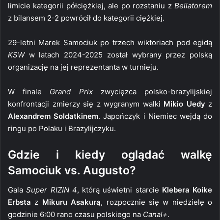
limicie kategorii półciężkiej, ale po rozstaniu z
Bellatorem
z bilansem 2-2 powrócił do kategorii ciężkiej.
29-letni Marek Samociuk po trzech wiktoriach pod egidą
KSW
w latach 2024-2025 został wybrany przez polską
organizację na jej reprezentanta w turnieju.
W finale
Grand Prix
zwycięzca polsko-brazylijskiej
konfrontacji zmierzy się z wygranym walki
Mikio Uedy
z
Alexandrem Soldatkinem
. Japończyk i Niemiec wejdą do
ringu po Polaku i Brazylijczyku.
Gdzie i kiedy oglądać walkę
Samociuk vs. Augusto?
Gala
Super RIZIN 4
, którą uświetni starcie
Klebera Koike
Erbsta
z
Mikuru Asakurą
, rozpocznie się w niedzielę o
godzinie 6:00 rano czasu polskiego na
Canal+
.