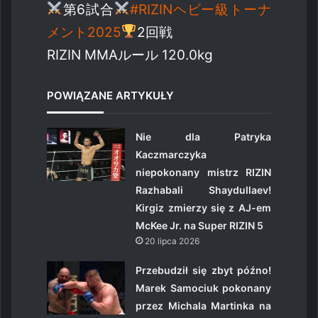
第6試合
#RIZINヘビー級トーナ
メント2025
2回戦
RIZIN MMAルール 120.0kg
POWIĄZANE ARTYKUŁY
Nie dla Patryka
Kaczmarczyka
niepokonany mistrz RIZIN
Razhabali Shaydullaev!
Kirgiz zmierzy się z AJ-em
McKee Jr. na Super RIZIN 5
20 lipca 2026
Przebudził się zbyt późno!
Marek Samociuk pokonany
przez Michala Martinka na