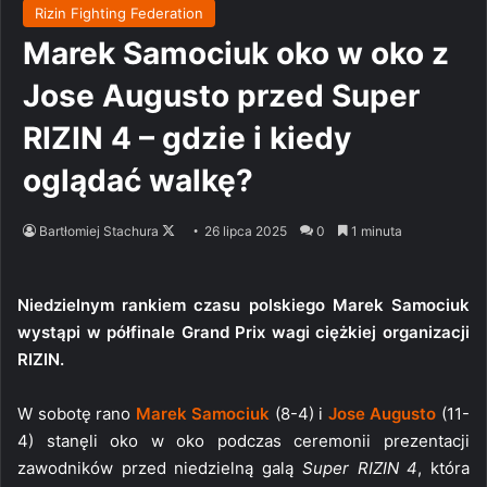
Rizin Fighting Federation
Marek Samociuk oko w oko z
Jose Augusto przed Super
RIZIN 4 – gdzie i kiedy
oglądać walkę?
Follow
Bartłomiej Stachura
26 lipca 2025
0
1 minuta
on
X
Niedzielnym rankiem czasu polskiego Marek Samociuk
wystąpi w półfinale Grand Prix wagi ciężkiej organizacji
RIZIN.
W sobotę rano
Marek Samociuk
(8-4) i
Jose Augusto
(11-
4) stanęli oko w oko podczas ceremonii prezentacji
zawodników przed niedzielną galą
Super RIZIN 4
, która