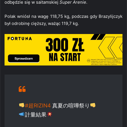
odbędzie się w saitamskiej
Super Arenie
.
Polak wniósł na wagę 118,75 kg, podczas gdy Brazylijczyk
był odrobinę cięższy, ważąc 119,7 kg.
#超RIZIN4
真夏の喧嘩祭り
計量結果