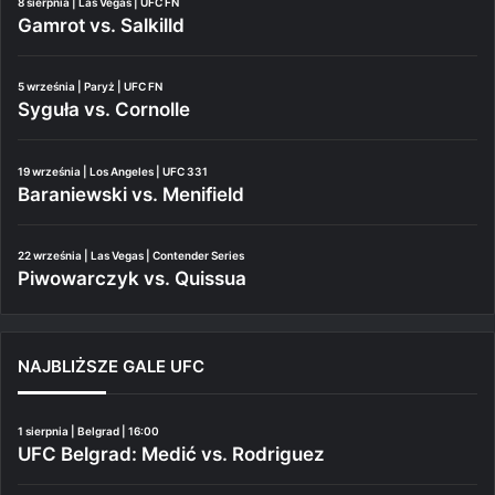
8 sierpnia | Las Vegas | UFC FN
Gamrot vs. Salkilld
5 września | Paryż | UFC FN
Syguła vs. Cornolle
19 września | Los Angeles | UFC 331
Baraniewski vs. Menifield
22 września | Las Vegas | Contender Series
Piwowarczyk vs. Quissua
NAJBLIŻSZE GALE UFC
1 sierpnia | Belgrad | 16:00
UFC Belgrad: Medić vs. Rodriguez