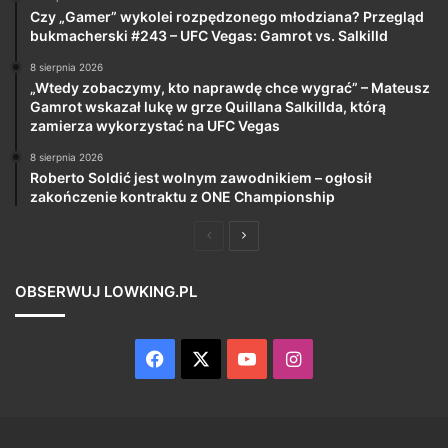
Czy „Gamer” wykolei rozpędzonego młodziana? Przegląd
bukmacherski #243 – UFC Vegas: Gamrot vs. Salkilld
8 sierpnia 2026
„Wtedy zobaczymy, kto naprawdę chce wygrać” – Mateusz
Gamrot wskazał lukę w grze Quillana Salkillda, którą
zamierza wykorzystać na UFC Vegas
8 sierpnia 2026
Roberto Soldić jest wolnym zawodnikiem – ogłosił
zakończenie kontraktu z ONE Championship
Poprzednia
Następna
strona
strona
OBSERWUJ LOWKING.PL
Facebook
X
YouTube
Instagram