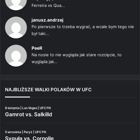
Ferreira vs Qua...
janusz.andrzej
Po pierwsze to trzeba wygrać, a wcale bym tego nie
był taki...
PeeR
Na nosie to nie wygląda jak stare rozcięcie, to
wygląda jak...
NAJBLIŻSZE WALKI POLAKÓW W UFC
8 sierpnia | Las Vegas | UFC FN
Gamrot vs. Salkilld
5 września | Paryż | UFC FN
Syguła vs. Cornolle