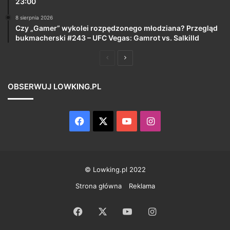
23:00
8 sierpnia 2026
Czy „Gamer” wykolei rozpędzonego młodziana? Przegląd
bukmacherski #243 – UFC Vegas: Gamrot vs. Salkilld
Poprzednia
Następna
strona
strona
OBSERWUJ LOWKING.PL
Facebook
X
YouTube
Instagram
© Lowking.pl 2022
Strona główna
Reklama
Facebook
X
YouTube
Instagram