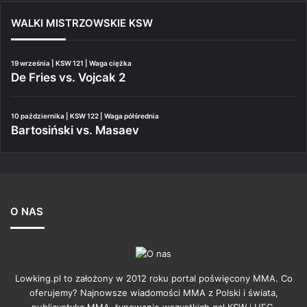
WALKI MISTRZOWSKIE KSW
19 września | KSW 121 | Waga ciężka
De Fries vs. Vojcak 2
10 października | KSW 122 | Waga półśrednia
Bartosiński vs. Masaev
O NAS
Lowking.pl to założony w 2012 roku portal poświęcony MMA. Co
oferujemy? Najnowsze wiadomości MMA z Polski i świata,
publicystyka MMA, typowanie wszystkich gal KSW i UFC,