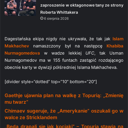
zaproszenie w oktagonowe tany ze strony
Roberta Whittakera
6 sierpnia 2026
Dagestańska ekipa nigdy nie ukrywała, że tak jak
Islam
Makhachev
namaszczony był na następcę
Khabiba
Nurmagomedova
w wadze lekkiej
UFC
, tak Usman
Nurmagomedov ma w 155 funtach zastąpić rozdającego
obecnie karty w dywizji półśredniej Islama Makhacheva.
[divider style=”dotted” top=”10″ bottom=”20″]
Gaethje ujawnia plan na walkę z Topurią: „Zmienię
mu twarz”
Chimaev sugeruje, że „Amerykanie” oszukali go w
walce ze Stricklandem
„Będą drapali się jak kociaki” – Topuria stawia na