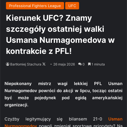
Professional Fighters League
UFC
Kierunek UFC? Znamy
szczegóły ostatniej walki
Usmana Nurmagomedova w
kontrakcie z PFL!
Follow
Bartłomiej Stachura
26 maja 2026
0
1 minuta
on
X
Niepokonany mistrz wagi lekkiej PFL Usman
Nurmagomedov powróci do akcji w lipcu, tocząc ostatni
być może pojedynek pod egidą amerykańskiej
organizacji.
Czyżby legitymujący się bilansem 21-0
Usman
Nurmagomedov
powoli zmieniał sportowe priorytety? Na