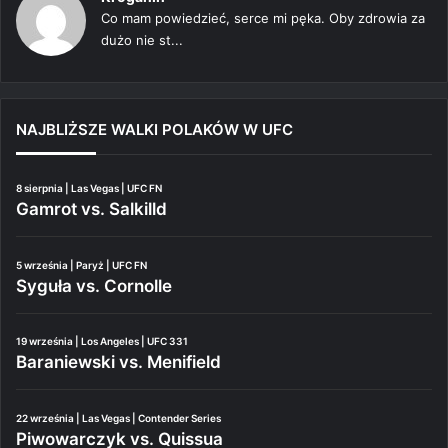
Co mam powiedzieć, serce mi pęka. Oby zdrowia za
dużo nie st...
NAJBLIŻSZE WALKI POLAKÓW W UFC
8 sierpnia | Las Vegas | UFC FN
Gamrot vs. Salkilld
5 września | Paryż | UFC FN
Syguła vs. Cornolle
19 września | Los Angeles | UFC 331
Baraniewski vs. Menifield
22 września | Las Vegas | Contender Series
Piwowarczyk vs. Quissua