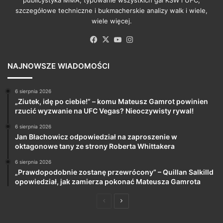
szczegółowe techniczne i bukmacherskie analizy walk i wiele,
wiele więcej.
Facebook
X
YouTube
Instagram
NAJNOWSZE WIADOMOŚCI
6 sierpnia 2026
„Ziutek, idę po ciebie!” – komu Mateusz Gamrot powinien
rzucić wyzwanie na UFC Vegas? Nieoczywisty rywal!
6 sierpnia 2026
Jan Błachowicz odpowiedział na zaproszenie w
oktagonowe tany ze strony Roberta Whittakera
6 sierpnia 2026
„Prawdopodobnie zostanę przewrócony” – Quillan Salkilld
opowiedział, jak zamierza pokonać Mateusza Gamrota
Poprzednia
Następna
strona
strona