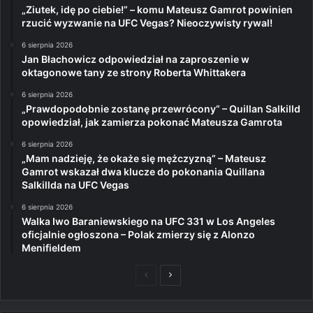
„Ziutek, idę po ciebie!” – komu Mateusz Gamrot powinien
rzucić wyzwanie na UFC Vegas? Nieoczywisty rywal!
6 sierpnia 2026
Jan Błachowicz odpowiedział na zaproszenie w
oktagonowe tany ze strony Roberta Whittakera
6 sierpnia 2026
„Prawdopodobnie zostanę przewrócony” – Quillan Salkilld
opowiedział, jak zamierza pokonać Mateusza Gamrota
6 sierpnia 2026
„Mam nadzieję, że okaże się mężczyzną” – Mateusz
Gamrot wskazał dwa klucze do pokonania Quillana
Salkillda na UFC Vegas
6 sierpnia 2026
Walka Iwo Baraniewskiego na UFC 331 w Los Angeles
oficjalnie ogłoszona – Polak zmierzy się z Alonzo
Menifieldem
Poprzednia
Następna
strona
strona