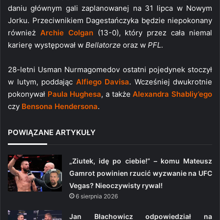
daniu głównym gali zaplanowanej na 31 lipca w Nowym
Jorku. Przeciwnikiem Dagestańczyka będzie niepokonany
również
Archie Colgan
(13-0), który przez cała niemal
karierę występował w
Bellatorze
oraz w
PFL
.
28-letni Usman Nurmagomedov ostatni pojedynek stoczył
w lutym, poddając
Alfiego Davisa
. Wcześniej dwukrotnie
pokonywał
Paula Hughesa
, a także
Alexandra Shabliy’ego
czy
Bensona Hendersona
.
POWIĄZANE ARTYKUŁY
„Ziutek, idę po ciebie!” – komu Mateusz
Gamrot powinien rzucić wyzwanie na UFC
Vegas? Nieoczywisty rywal!
6 sierpnia 2026
Jan Błachowicz odpowiedział na