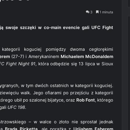
3
1 minuta
ją swoje szczęki w co-main evencie gali UFC Fight
w kategorii koguciej pomiędzy dwoma cegłorękimi
erem
(27-7) i Amerykaninem
Michaelem McDonaldem
C Fight Night 91
, która odbędzie się 13 lipca w Sioux
wygranych, w tym dwóch ostatnich w kategorii koguciej.
ziewięciu walk. Jego ofiarami po przejściu z kategorii
którego ubił po szalonej bijatyce, oraz
Rob Font
, którego
gali
UFC 198
.
trzowskiego – w walce o złoto nie sprostał jednak
wda
Brada Picketta
, ale porażka z
Urijahem Faberem