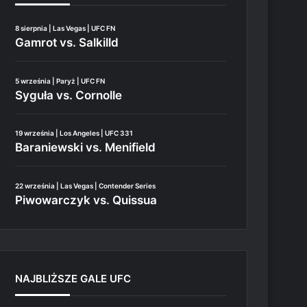
8 sierpnia | Las Vegas | UFC FN
Gamrot vs. Salkilld
5 września | Paryż | UFC FN
Syguła vs. Cornolle
19 września | Los Angeles | UFC 331
Baraniewski vs. Menifield
22 września | Las Vegas | Contender Series
Piwowarczyk vs. Quissua
NAJBLIŻSZE GALE UFC