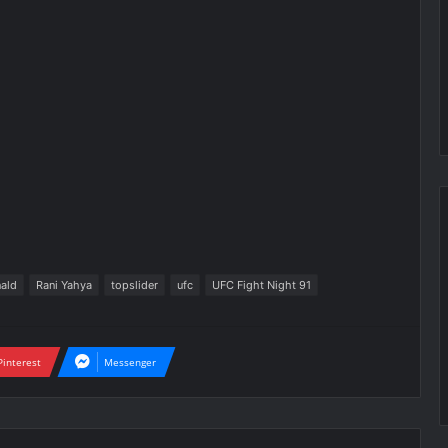
ald
Rani Yahya
topslider
ufc
UFC Fight Night 91
Pinterest
Messenger