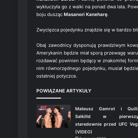
wykluczyła go z walki na ponad dwa lata. Powr
boju dusząc
Masanori Kaneharę
.
Zwycięzca pojedynku znajdzie się w bardzo bl
Obaj zawodnicy dysponują prawdziwym kowadł
Amerykanin będzie miał sporą przewagę waru
rozdawać powinien będący w znakomitej formie
nim równorzędnego pojedynku, musiał będzie
ostatniej potyczce.
POWIĄZANE ARTYKUŁY
Mateusz Gamrot i Quill
Salkilld w pierwsz
staredownie przed UFC Veg
(VIDEO)