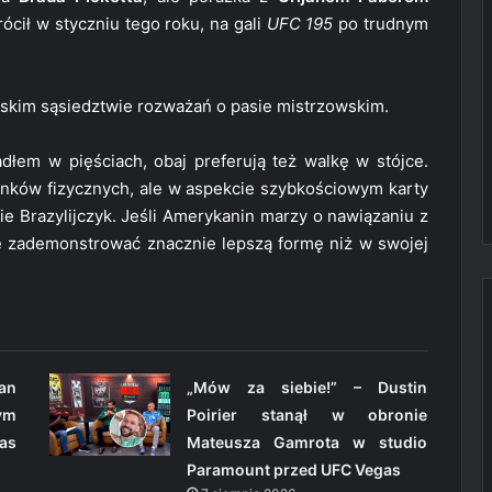
ócił w styczniu tego roku, na gali
UFC 195
po trudnym
iskim sąsiedztwie rozważań o pasie mistrzowskim.
em w pięściach, obaj preferują też walkę w stójce.
nków fizycznych, ale w aspekcie szybkościowym karty
 Brazylijczyk. Jeśli Amerykanin marzy o nawiązaniu z
 zademonstrować znacznie lepszą formę niż w swojej
an
„Mów za siebie!” – Dustin
ym
Poirier stanął w obronie
as
Mateusza Gamrota w studio
Paramount przed UFC Vegas