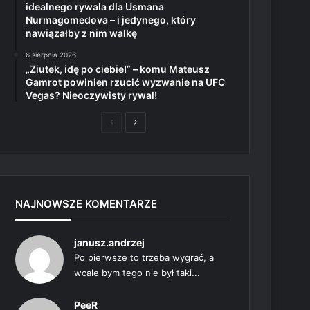
idealnego rywala dla Usmana
Nurmagomedova – i jedynego, który
nawiązałby z nim walkę
6 sierpnia 2026
„Ziutek, idę po ciebie!” – komu Mateusz
Gamrot powinien rzucić wyzwanie na UFC
Vegas? Nieoczywisty rywal!
Poprzednia
Następna
strona
strona
NAJNOWSZE KOMENTARZE
janusz.andrzej
Po pierwsze to trzeba wygrać, a
wcale bym tego nie był taki...
PeeR