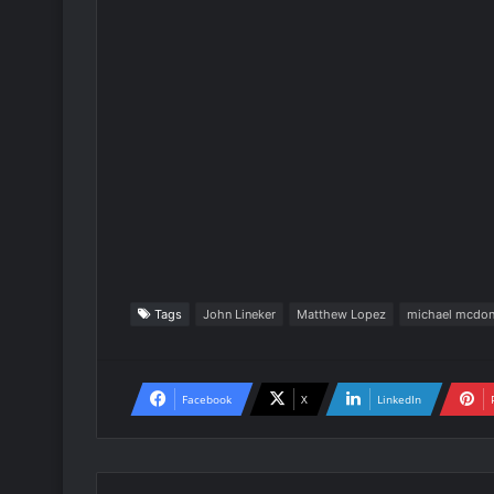
Tags
John Lineker
Matthew Lopez
michael mcdon
Facebook
X
LinkedIn