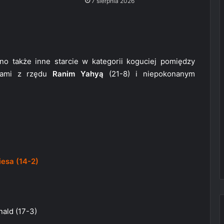
7 sierpnia 2026
o także inne starcie w kategorii koguciej pomiędzy
wami z rzędu
Ranim Yahyą
(21-8) i niepokonanym
iesa (14-2)
nald (17-3)