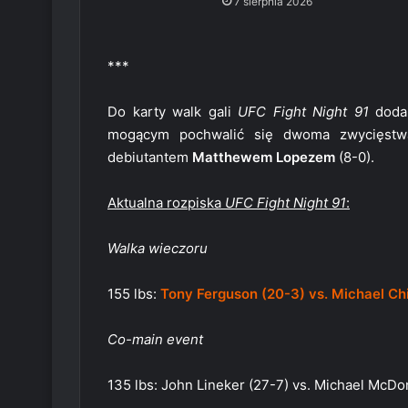
7 sierpnia 2026
***
Do karty walk gali
UFC Fight Night 91
dodan
mogącym pochwalić się dwoma zwycięst
debiutantem
Matthewem Lopezem
(8-0).
Aktualna rozpiska
UFC Fight Night 91
:
Walka wieczoru
155 lbs:
Tony Ferguson (20-3) vs. Michael Ch
Co-main event
135 lbs: John Lineker (27-7) vs. Michael McDo