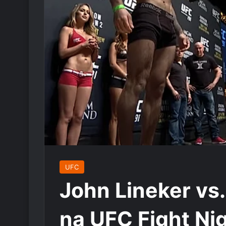
UFC
John Lineker vs
na UFC Fight Ni