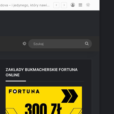
Log In
Sidebar
Switch skin
Debiut w UFC? Menadżer wskazał idealnego rywala dla Usmana Nurmagomedova – i jedynego, który nawiązałby z nim walkę
Switch skin
Szukaj
ZAKŁADY BUKMACHERSKIE FORTUNA
ONLINE