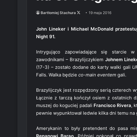
Follow
Bartłomiej Stachura
19 maja 2016
on
X
John Lineker i Michael McDonald przetestu
Night 91.
Intrygująco zapowiadające się starcie 
zawodnikami – Brazylijczykiem
Johnem Linek
(17-3) – zostało dodane do karty walki gali
UF
Falls. Walka będzie
co-main eventem
gali.
Brazylijczyk jest rozpędzony serią czterech 
Łącznie z tarczą kończył osiem z ostatnich d
muszej do koguciej padali
Francisco Rivera
, 
pewnie wypunktował ledwie kilka dni temu na 
Amerykanin to były pretendent do pasa mis
Renanowi Barao
. Później pokonał co pra