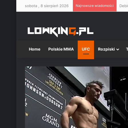
sobota , 8 sierpień 2026
Najnowsze wiadomości
Home
Polskie MMA
UFC
Rozpiski