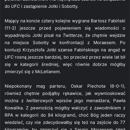
do
UFC
i zastąpienie Jotki i Sobotty.
Mający na koncie cztery kolejne wygrane Bartosz Fabiński
(11-2) jeszcze przed pojawieniem się wiadomości o
wypadnięciu Jotki pisał na
Twitterze
, że chętnie wejdzie
na miejsce Sobotty w konfrontacji z Moraesem. Po
kontuzji Krzysztofa Jotki szanse Fabińskiego na angaż w
UFC
rosną jeszcze bardziej, bo przecież przez wiele lat bił
się w kategorii średniej, więc równie dobrze mógłby
zmierzyć się z McLellanem.
Niepokonany mag parteru, Oskar Piechota (6-0-1),
również chętnie podjąłby rękawice, jak wywnioskować
można z
twitterowych
wpisów jego menadżera, Pawła
Kowalika. Z pewnością mógłby walczyć z zawodnikiem z
RPA w kategorii do 84 kilogramó, choć Bóg jeden raczy
wiedzieć, czy nie zdecydowałby się też na zejście do 77
kilogramów, by zmierzyć się z Sergio Moraesem (ależ