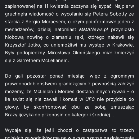
zaplanowanej na 11 kwietnia zaczyna się sypać. Najpierw
gruchnęła wiadomość o wycofaniu się Petera Sobotty ze
starcia z Sergio Moraesem, o czym poinformował jeden z
menadżerów, dzisiaj natomiast
MMANews.pl
przyniosło
hiobową nowinę o złamaniu ręki, którego nabawił się
Krzysztof Jotko, co uniemożliwi mu występ w Krakowie.
Były podopieczny Mirosława Oknińskiego miał zmierzyć
się z Garrethem McLellanem.
Do gali pozostał ponad miesiąc, więc z ogromnym
prawdopodobieństwem graniczącym z pewnością założyć
możemy, że McLellan i Moraes dostaną innych rywali – o
ile świat się nie zawali i komuś w
UFC
nie przyjdzie do
głowy, by skonfrontować obu ze sobą, zmuszając
Brazylijczyka do przenosin do kategorii średniej…
Wydaje się, że jeśli chodzi o zastępstwa, to trzech
polskich zawodników ma największe szanse na dołączenie