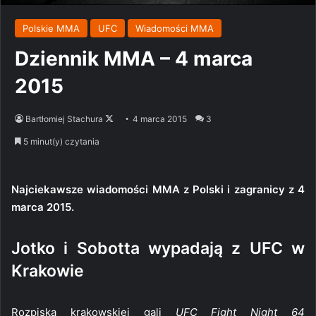
Polskie MMA
UFC
Wiadomości MMA
Dziennik MMA – 4 marca
2015
Follow
Bartłomiej Stachura
4 marca 2015
3
on
5 minut(y) czytania
X
Najciekawsze wiadomości MMA z Polski i zagranicy z 4
marca 2015.
Jotko i Sobotta wypadają z UFC w
Krakowie
Rozpiska krakowskiej gali
UFC Fight Night 64