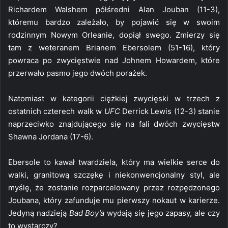
Richardem Walshem półśredni Alan Jouban (11-3),
któremu bardzo zależało, by pojawić się w swoim
rodzinnym Nowym Orleanie, dopiął swego. Zmierzy się
tam z weteranem Brianem Ebersolem (51-16), który
powraca po zwycięstwie nad Johnem Howardem, które
przerwało pasmo jego dwóch porażek.
Natomiast w kategorii ciężkiej zwycięski w trzech z
ostatnich czterech walk w
UFC
Derrick Lewis (12-3) stanie
naprzeciwko znajdującego się na fali dwóch zwycięstw
Shawna Jordana (17-6).
Ebersole to kawał twardziela, który ma wielkie serce do
walki, granitową szczękę i niekonwencjonalny styl, ale
myślę, że zostanie rozparcelowany przez rozpędzonego
Joubana, który zafunduje mu pierwszy nokaut w karierze.
Jedyną nadzieją
Bad Boy’a
wydają się jego zapasy, ale czy
to wystarczy?