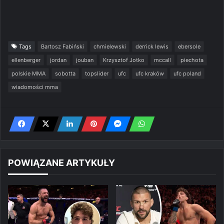
Tags
Bartosz Fabiński
chmielewski
derrick lewis
ebersole
ellenberger
jordan
jouban
Krzysztof Jotko
mccall
piechota
polskie MMA
sobotta
topslider
ufc
ufc kraków
ufc poland
wiadomości mma
POWIĄZANE ARTYKUŁY