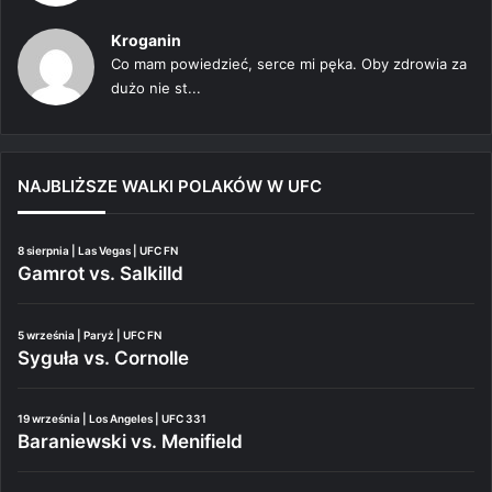
Kroganin
Co mam powiedzieć, serce mi pęka. Oby zdrowia za
dużo nie st...
NAJBLIŻSZE WALKI POLAKÓW W UFC
8 sierpnia | Las Vegas | UFC FN
Gamrot vs. Salkilld
5 września | Paryż | UFC FN
Syguła vs. Cornolle
19 września | Los Angeles | UFC 331
Baraniewski vs. Menifield