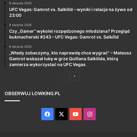
8 sierpnia 2026
UFC Vegas: Gamrot vs. Salkilld – wyniki i relacja na żywo od
23:00
8 sierpnia 2026
Czy „Gamer” wykolei rozpędzonego młodziana? Przegląd
bukmacherski #243 – UFC Vegas: Gamrot vs. Salkilld
8 sierpnia 2026
„Wtedy zobaczymy, kto naprawdę chce wygrać” – Mateusz
Gamrot wskazał lukę w grze Quillana Salkillda, którą
zamierza wykorzystać na UFC Vegas
Poprzednia
Następna
strona
strona
OBSERWUJ LOWKING.PL
Facebook
X
YouTube
Instagram