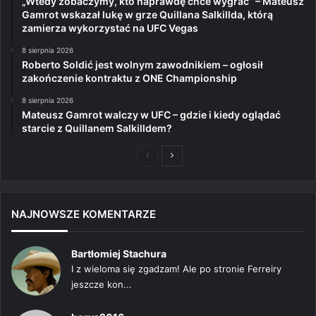
„Wtedy zobaczymy, kto naprawdę chce wygrać” – Mateusz
Gamrot wskazał lukę w grze Quillana Salkillda, którą
zamierza wykorzystać na UFC Vegas
8 sierpnia 2026
Roberto Soldić jest wolnym zawodnikiem – ogłosił
zakończenie kontraktu z ONE Championship
8 sierpnia 2026
Mateusz Gamrot walczy w UFC – gdzie i kiedy oglądać
starcie z Quillanem Salkilldem?
Poprzednia
Następna
strona
strona
NAJNOWSZE KOMENTARZE
Bartłomiej Stachura
I z wieloma się zgadzam! Ale po stronie Ferreiry
jeszcze kon...