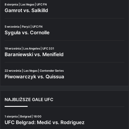
8 sierpnia | Las Vegas | UFC FN
Gamrot vs. Salkilld
5 września | Paryż | UFC FN
Syguła vs. Cornolle
19 września | Los Angeles | UFC 331
Baraniewski vs. Menifield
22 września | Las Vegas | Contender Series
Piwowarczyk vs. Quissua
NAJBLIŻSZE GALE UFC
1 sierpnia | Belgrad | 16:00
UFC Belgrad: Medić vs. Rodriguez