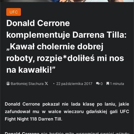
UFC
Donald Cerrone
komplementuje Darrena Tilla:
„Kawał cholernie dobrej
roboty, rozpie*doliłeś mi nos
na kawałki!”
Follow
Bartłomiej Stachura
22 października 2017
0
1 minuta
on
X
Donald Cerrone pokazał nie lada klasę po laniu, jakie
zafundował mu w walce wieczoru gdańskiej gali UFC
Fight Night 118 Darren Till.
Donald Cerrone
nie będzie miło wspominał swojej wizyty