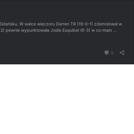
 w Gdańsku. W walce wieczoru Darren Till (16-0-1) zdemolował w
(11-2) pewnie wypunktowała Jodie Esquibel (6-3) w co-main …
komentar
0