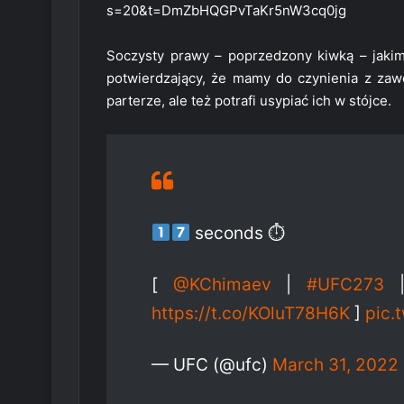
s=20&t=DmZbHQGPvTaKr5nW3cq0jg
Soczysty prawy – poprzedzony kiwką – jakim
potwierdzający, że mamy do czynienia z zawod
parterze, ale też potrafi usypiać ich w stójce.
seconds ⏱
[
@KChimaev
|
#UFC273
|
https://t.co/KOluT78H6K
]
pic.
— UFC (@ufc)
March 31, 2022