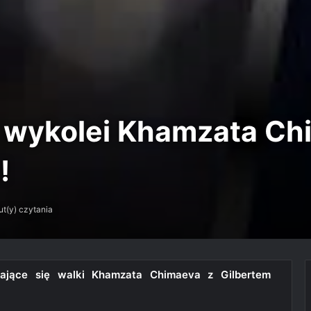
s wykolei Khamzata C
!
ut(y) czytania
adające się walki Khamzata Chimaeva z Gilbertem