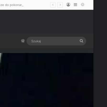
Log In
Sidebar
Switch skin
„Mam nadzieję, że okaże się mężczyzną” – Mateusz Gamrot wskazał dwa klucze do pokonania Quillana Salkillda na UFC Vegas
Switch skin
Szukaj