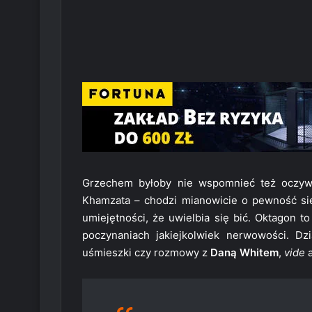
Grzechem byłoby nie wspomnieć też oczywiś
Khamzata – chodzi mianowicie o pewność sie
umiejętności, że uwielbia się bić. Oktagon t
poczynaniach jakiejkolwiek nerwowości. Dz
uśmieszki czy rozmowy z
Daną Whitem
,
vide
a