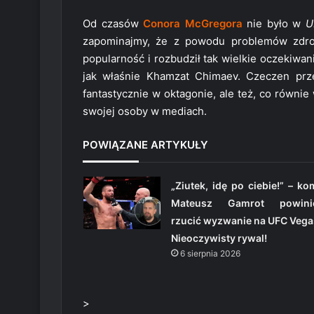
Od czasów
Conora McGregora
nie było w
U
zapominajmy, że z powodu problemów zdrow
popularność i rozbudził tak wielkie oczekiwan
jak właśnie Khamzat Chimaev. Czeczen pr
fantastycznie w oktagonie, ale też, co równi
swojej osoby w mediach.
POWIĄZANE ARTYKUŁY
„Ziutek, idę po ciebie!” – k
Mateusz Gamrot powini
rzucić wyzwanie na UFC Vega
Nieoczywisty rywal!
6 sierpnia 2026
>