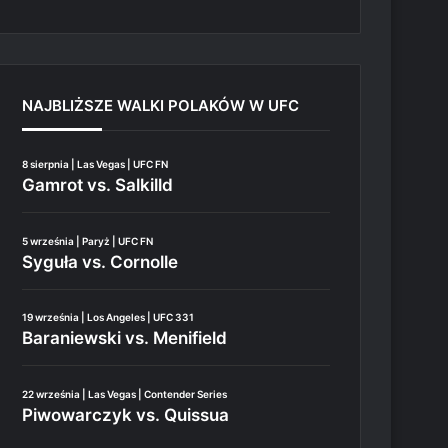
NAJBLIŻSZE WALKI POLAKÓW W UFC
8 sierpnia | Las Vegas | UFC FN
Gamrot vs. Salkilld
5 września | Paryż | UFC FN
Syguła vs. Cornolle
19 września | Los Angeles | UFC 331
Baraniewski vs. Menifield
22 września | Las Vegas | Contender Series
Piwowarczyk vs. Quissua