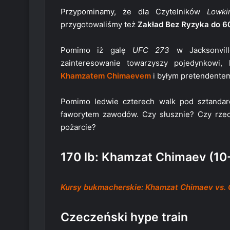
Przypominamy, że dla Czytelników
Lowki
przygotowaliśmy też
Zakład Bez Ryzyka do 6
Pomimo iż galę
UFC 273
w Jacksonvill
zainteresowanie towarzyszy pojedynkowi,
Khamzatem Chimaevem
i byłym pretendentem
Pomimo ledwie czterech walk pod sztand
faworytem zawodów. Czy słusznie? Czy rzecz
pożarcie?
170 lb: Khamzat Chimaev (10-
Kursy bukmacherskie: Khamzat Chimaev vs. Gi
Czeczeński hype train