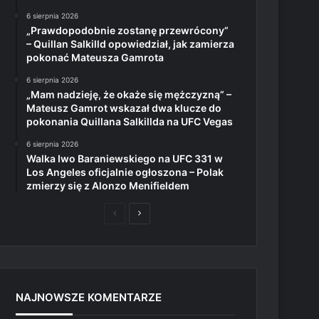
6 sierpnia 2026
„Prawdopodobnie zostanę przewrócony”
– Quillan Salkilld opowiedział, jak zamierza
pokonać Mateusza Gamrota
6 sierpnia 2026
„Mam nadzieję, że okaże się mężczyzną” –
Mateusz Gamrot wskazał dwa klucze do
pokonania Quillana Salkillda na UFC Vegas
6 sierpnia 2026
Walka Iwo Baraniewskiego na UFC 331 w
Los Angeles oficjalnie ogłoszona – Polak
zmierzy się z Alonzo Menifieldem
Poprzednia
Następna
strona
strona
NAJNOWSZE KOMENTARZE