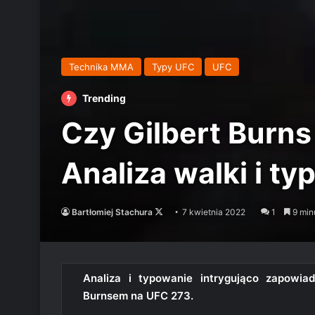
Technika MMA
Typy UFC
UFC
Trending
Czy Gilbert Burn
Analiza walki i typ
Follow
Bartłomiej Stachura
7 kwietnia 2022
1
9 min
on
X
Analiza i typowanie intrygująco zapowi
Burnsem na UFC 273.