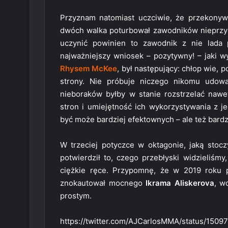
Przyznam natomiast uczciwie, że przekonyw
dwóch walka poturbował zawodników nieprz
uczynić powinien to zawodnik z nie lada
najważniejszy wniosek – pozytywny! – jaki 
Rhysem McKee
, był następujący: chłop wie, p
strony. Nie próbuje niczego nikomu udow
nieboraków byłby w stanie rozstrzelać naw
stron i umiejętność ich wykorzystywania z 
być może bardziej efektownych – ale też bardzi
W trzeciej potyczce w oktagonie, jaką stoc
potwierdził to, czego przebłyski widzieliśmy
ciężkie ręce. Przypomnę, że w 2019 roku 
znokautował mocnego
Ikrama Aliskerova
, w
prostym.
https://twitter.com/AJCarlosMMA/status/15