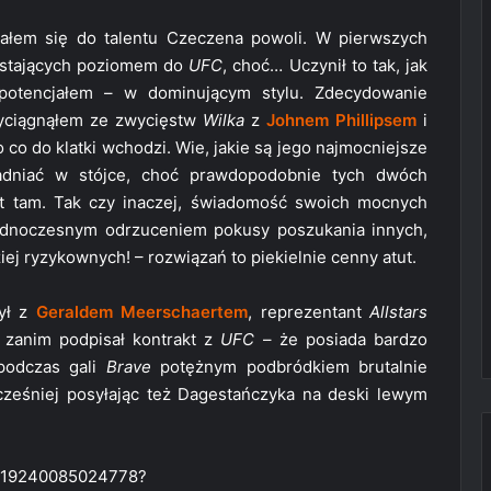
ałem się do talentu Czeczena powoli. W pierwszych
ystających poziomem do
UFC
, choć… Uczynił to tak, jak
 potencjałem – w dominującym stylu. Zdecydowanie
wyciągnąłem ze zwycięstw
Wilka
z
Johnem Phillipsem
i
o co do klatki wchodzi. Wie, jakie są jego najmocniejsze
adniać w stójce, choć prawdopodobnie tych dwóch
et tam. Tak czy inaczej, świadomość swoich mocnych
jednoczesnym odrzuceniem pokusy poszukania innych,
ej ryzykownych! – rozwiązań to piekielnie cenny atut.
zył z
Geraldem Meerschaertem
, reprezentant
Allstars
, zanim podpisał kontrakt z
UFC
– że posiada bardzo
podczas gali
Brave
potężnym podbródkiem brutalnie
cześniej posyłając też Dagestańczyka na deski lewym
09719240085024778?