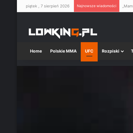
piątek , 7 sierpień 2026
Najnowsze wiadomości
Home
Polskie MMA
UFC
Rozpiski