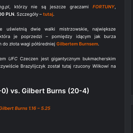
ng.pl
, którzy nie są jeszcze graczami
FORTUNY
,
00 PLN
. Szczegóły –
tutaj
.
e uświetnią dwie walki mistrzowskie, największe
 która je poprzedzi – pomiędzy idącym jak burza
 do złota wagi półśredniej
Gilbertem Burnsem
.
arem
UFC
Czeczen jest gigantycznym bukmacherskim
ywiście Brazylijczyk został tutaj rzucony
Wilkowi
na
0) vs. Gilbert Burns (20-4)
lbert Burns 1.16 – 5.25