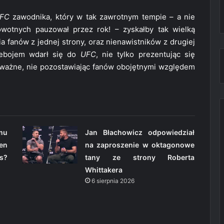
FC
zawodnika, który w tak zawrotnym tempie – a nie
otnych pauzował przez rok! – zyskałby tak wielką
ia fanów z jednej strony, oraz nienawistników z drugiej
zebojem wdarł się do
UFC
, nie tylko prezentując się
e ważne, nie pozostawiając fanów obojętnymi względem
omu
Jan Błachowicz odpowiedział
en
na zaproszenie w oktagonowe
s?
tany ze strony Roberta
Whittakera
6 sierpnia 2026