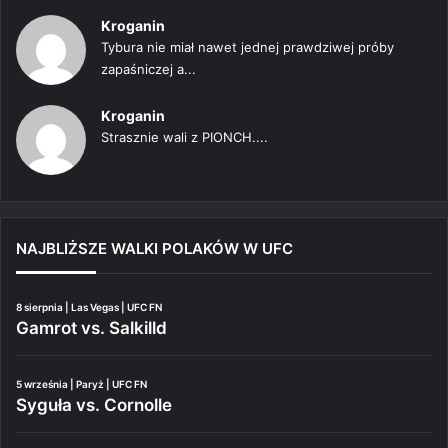
Kroganin
Tybura nie miał nawet jednej prawdziwej próby
zapaśniczej a...
Kroganin
Strasznie wali z PIONCH....
NAJBLIŻSZE WALKI POLAKÓW W UFC
8 sierpnia | Las Vegas | UFC FN
Gamrot vs. Salkilld
5 września | Paryż | UFC FN
Syguła vs. Cornolle