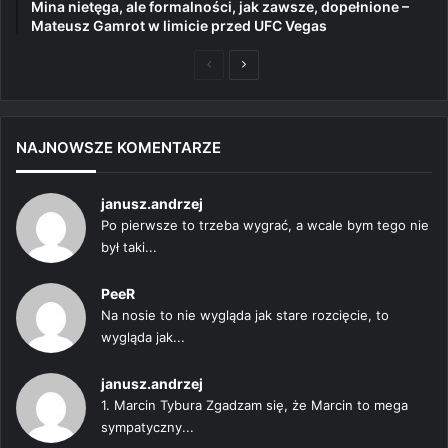
Mina nietęga, ale formalności, jak zawsze, dopełnione –
Mateusz Gamrot w limicie przed UFC Vegas
Poprzednia
Następna
strona
strona
NAJNOWSZE KOMENTARZE
janusz.andrzej
Po pierwsze to trzeba wygrać, a wcale bym tego nie
był taki...
PeeR
Na nosie to nie wygląda jak stare rozcięcie, to
wygląda jak...
janusz.andrzej
1. Marcin Tybura Zgadzam się, że Marcin to mega
sympatyczny...