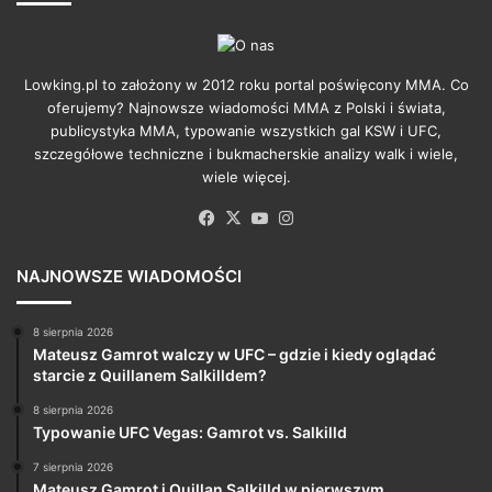
Lowking.pl to założony w 2012 roku portal poświęcony MMA. Co
oferujemy? Najnowsze wiadomości MMA z Polski i świata,
publicystyka MMA, typowanie wszystkich gal KSW i UFC,
szczegółowe techniczne i bukmacherskie analizy walk i wiele,
wiele więcej.
Facebook
X
YouTube
Instagram
NAJNOWSZE WIADOMOŚCI
8 sierpnia 2026
Mateusz Gamrot walczy w UFC – gdzie i kiedy oglądać
starcie z Quillanem Salkilldem?
8 sierpnia 2026
Typowanie UFC Vegas: Gamrot vs. Salkilld
7 sierpnia 2026
Mateusz Gamrot i Quillan Salkilld w pierwszym