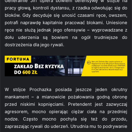
Generalnie Jiri opiera bowiem defensywę w stójce na
pracy głową, kontroli dystansu, z rzadka odwołując się do
bloków. Gdy decyduje się unosić czasami ręce, owszem,
potrafi naprawdę kapitalnie pracować blokami. Uniesione
ręce nie służą jednak jego ofensywie – wyprowadzane z
dołu uderzenia są bowiem na ogół trudniejsze do
dostrzeżenia dla jego rywali.
W stójce Prochazka posiada jeszcze jeden okrutny
mankament – a mianowicie pożałowania godną obronę
przed niskimi kopnięciami. Pretendent jest zazwyczaj
agresorem, mocno opierając ciężar ciała na przedniej
nodze. Często mocno pochyla się też do przodu,
zapraszając rywali do uderzeń. Utrudnia mu to podrywanie