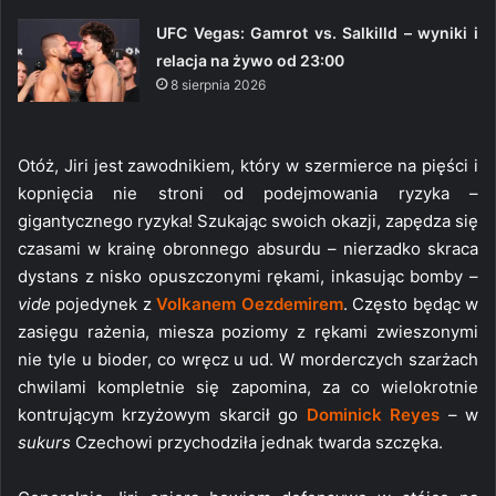
UFC Vegas: Gamrot vs. Salkilld – wyniki i
relacja na żywo od 23:00
8 sierpnia 2026
Otóż, Jiri jest zawodnikiem, który w szermierce na pięści i
kopnięcia nie stroni od podejmowania ryzyka –
gigantycznego ryzyka! Szukając swoich okazji, zapędza się
czasami w krainę obronnego absurdu – nierzadko skraca
dystans z nisko opuszczonymi rękami, inkasując bomby –
vide
pojedynek z
Volkanem Oezdemirem
. Często będąc w
zasięgu rażenia, miesza poziomy z rękami zwieszonymi
nie tyle u bioder, co wręcz u ud. W morderczych szarżach
chwilami kompletnie się zapomina, za co wielokrotnie
kontrującym krzyżowym skarcił go
Dominick Reyes
– w
sukurs
Czechowi przychodziła jednak twarda szczęka.