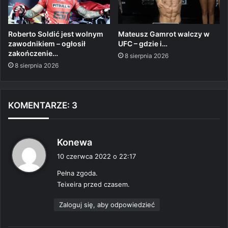
Roberto Soldić jest wolnym
Mateusz Gamrot walczy w
zawodnikiem – ogłosił
UFC – gdzie i…
zakończenie…
8 sierpnia 2026
8 sierpnia 2026
KOMENTARZE: 3
p
Konewa
i
10 czerwca 2022 o 22:17
s
Pełna zgoda.
z
Teixeira przed czasem.
e
:
Zaloguj się, aby odpowiedzieć