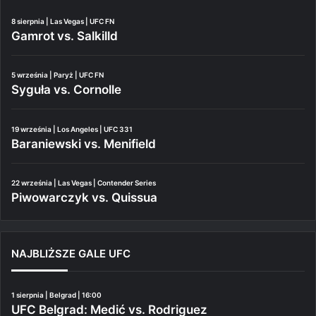
8 sierpnia | Las Vegas | UFC FN
Gamrot vs. Salkilld
5 września | Paryż | UFC FN
Syguła vs. Cornolle
19 września | Los Angeles | UFC 331
Baraniewski vs. Menifield
22 września | Las Vegas | Contender Series
Piwowarczyk vs. Quissua
NAJBLIŻSZE GALE UFC
1 sierpnia | Belgrad | 16:00
UFC Belgrad: Medić vs. Rodriguez