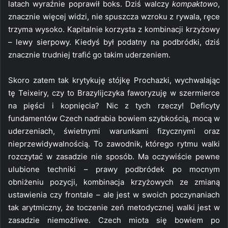
latach wyraźnie poprawił boks. Dziś walczy
kompaktowo
,
znacznie więcej widzi, nie spuszcza wzroku z rywala, ręce
trzyma wysoko. Kapitalnie korzysta z kombinacji krzyżowy
– lewy sierpowy. Kiedyś był podatny na podbródki, dziś
znacznie trudniej trafić go takim uderzeniem.
Skoro zatem tak krytykuję stójkę Prochazki, wychwalając
tę Teixeiry, czy to Brazylijczyka faworyzuję w szermierce
na pięści i kopnięcia? Nic z tych rzeczy! Deficyty
fundamentów Czech nadrabia bowiem szybkością, mocą w
uderzeniach, świetnymi warunkami fizycznymi oraz
nieprzewidywalnością. To zawodnik, którego rytmu walki
rozczytać w zasadzie nie sposób. Ma oczywiście pewne
ulubione techniki – prawy podbródek po mocnym
obniżeniu pozycji, kombinacja krzyżowych ze zmianą
ustawienia czy frontale – ale jest w swoich poczynaniach
tak arytmiczny, że toczenie zeń metodycznej walki jest w
zasadzie niemożliwe. Czech miota się bowiem po