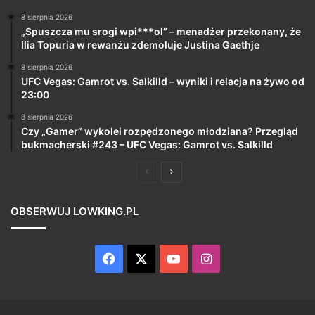
8 sierpnia 2026
„Spuszcza mu srogi wpi***ol” – menadżer przekonany, że
Ilia Topuria w rewanżu zdemoluje Justina Gaethje
8 sierpnia 2026
UFC Vegas: Gamrot vs. Salkilld – wyniki i relacja na żywo od
23:00
8 sierpnia 2026
Czy „Gamer” wykolei rozpędzonego młodziana? Przegląd
bukmacherski #243 – UFC Vegas: Gamrot vs. Salkilld
Poprzednia
Następna
strona
strona
OBSERWUJ LOWKING.PL
Facebook
X
YouTube
Instagram