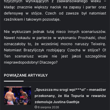
fizycznych wynikających z zaawansowanego wieku –
kładąc znacznie większy nacisk na zapasy i parter oraz
defensywę w stójce. Czech od zawsze był natomiast
rzeźnikiem i takowym pozostaje.
Nie wykluczam jednak tutaj nieco innych scenariuszów.
Nawet nokautu w parterze w wykonaniu Prochazki, choć
oznaczałoby to, że wcześniej mocno naruszy Teixeirę.
Natomiast Brazylijczyk rozbijający Czecha w stójce? O!
Ten scenariusz wcale nie jest jakoś szczególnie
nieprawdopodobny! Dlaczego?
POWIĄZANE ARTYKUŁY
„Spuszcza mu srogi wpi***ol” – menadżer
przekonany, że Ilia Topuria w rewanżu
zdemoluje Justina Gaethje
8 sierpnia 2026