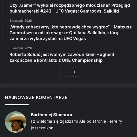
Czy „Gamer” wykolei rozpędzonego młodziana? Przegląd
bukmacherski #243 – UFC Vegas: Gamrot vs. Salkilld
8 sierpnia 2026
„Wtedy zobaczymy, kto naprawdę chce wygrać” – Mateusz
Gamrot wskazał lukę w grze Quillana Salkillda, którą
zamierza wykorzystać na UFC Vegas
8 sierpnia 2026
Roberto Soldić jest wolnym zawodnikiem – ogłosił
zakończenie kontraktu z ONE Championship
Poprzednia
Następna
strona
strona
NAJNOWSZE KOMENTARZE
Bartłomiej Stachura
I z wieloma się zgadzam! Ale po stronie Ferreiry
jeszcze kon...