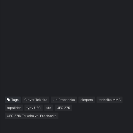
Tags
Glover Teixeira
Jiri Prochazka
sierpem
technika MMA
topslider
typy UFC
ufc
UFC 275
UFC 275: Teixeira vs. Prochazka