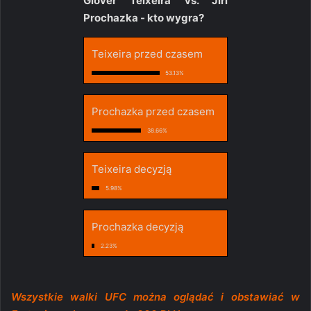
Glover Teixeira vs. Jiri
Prochazka - kto wygra?
Teixeira przed czasem
53.13%
Prochazka przed czasem
38.66%
Teixeira decyzją
5.98%
Prochazka decyzją
2.23%
Wszystkie walki UFC można oglądać i obstawiać w