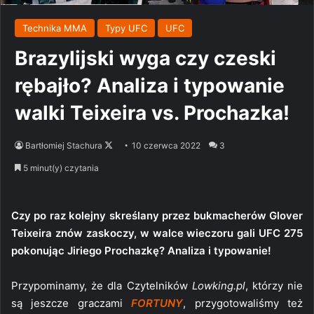
Technika MMA
Typy UFC
UFC
Brazylijski wyga czy czeski
rębajło? Analiza i typowanie
walki Teixeira vs. Prochazka!
Follow
Bartłomiej Stachura
10 czerwca 2022
3
on
5 minut(y) czytania
X
Czy po raz kolejny skreślany przez bukmacherów Glover
Teixeira znów zaskoczy, w walce wieczoru gali UFC 275
pokonując Jiriego Prochazkę? Analiza i typowanie!
Przypominamy, że dla Czytelników
Lowking.pl
, którzy nie
są jeszcze graczami
FORTUNY
, przygotowaliśmy też