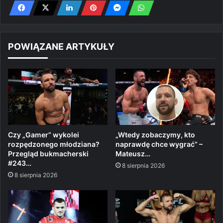
POWIĄZANE ARTYKUŁY
Czy „Gamer” wykolei
„Wtedy zobaczymy, kto
rozpędzonego młodziana?
naprawdę chce wygrać” –
Przegląd bukmacherski
Mateusz…
#243…
8 sierpnia 2026
8 sierpnia 2026