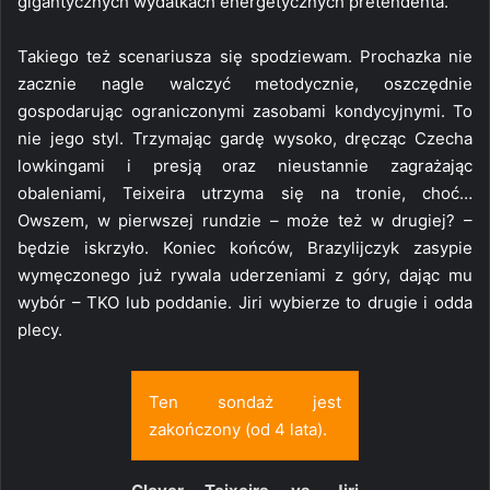
gigantycznych wydatkach energetycznych pretendenta.
Takiego też scenariusza się spodziewam. Prochazka nie
zacznie nagle walczyć metodycznie, oszczędnie
gospodarując ograniczonymi zasobami kondycyjnymi. To
nie jego styl. Trzymając gardę wysoko, dręcząc Czecha
lowkingami i presją oraz nieustannie zagrażając
obaleniami, Teixeira utrzyma się na tronie, choć…
Owszem, w pierwszej rundzie – może też w drugiej? –
będzie iskrzyło. Koniec końców, Brazylijczyk zasypie
wymęczonego już rywala uderzeniami z góry, dając mu
wybór – TKO lub poddanie. Jiri wybierze to drugie i odda
plecy.
Ten sondaż jest
zakończony (od 4 lata).