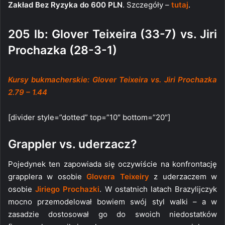
Zakład Bez Ryzyka do 600 PLN
. Szczegóły –
tutaj
.
205 lb: Glover Teixeira (33-7) vs. Jiri
Prochazka (28-3-1)
Kursy bukmacherskie: Glover Teixeira vs. Jiri Prochazka
2.79 – 1.44
[divider style=”dotted” top=”10″ bottom=”20″]
Grappler vs. uderzacz?
Pojedynek ten zapowiada się oczywiście na konfrontację
grapplera w osobie
Glovera Teixeiry
z uderzaczem w
osobie
Jiriego Prochazki
. W ostatnich latach Brazylijczyk
mocno przemodelował bowiem swój styl walki – a w
zasadzie dostosował go do swoich niedostatków