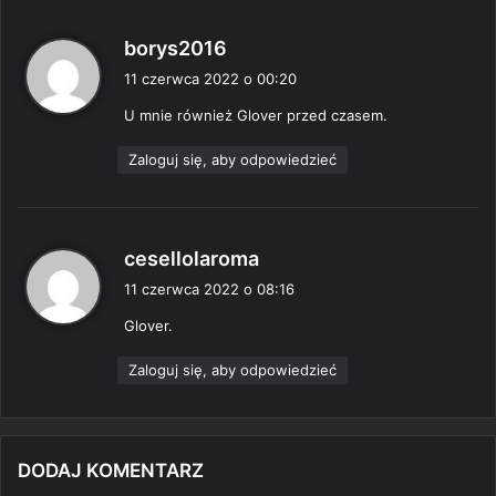
p
borys2016
i
11 czerwca 2022 o 00:20
s
U mnie również Glover przed czasem.
z
e
Zaloguj się, aby odpowiedzieć
:
p
cesellolaroma
i
11 czerwca 2022 o 08:16
s
Glover.
z
e
Zaloguj się, aby odpowiedzieć
:
DODAJ KOMENTARZ