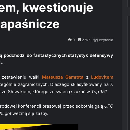
em, kwestionuje
zapaśnicze
0
2 minut(y) czytania
wą podchodzi do fantastycznych statystyk defensywy
s.
 zestawieniu walki
Mateusza Gamrota
z
Ludovitem
czególnie zagranicznych. Dlaczego sklasyfikowany na 7.
e ze Słowakiem, którego ze świecą szukać w
Top 15
?
środowej konferencji prasowej przed sobotnią galą
UFC
hlight
wezmą się za łby.