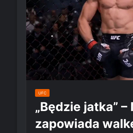
UFC
„Będzie jatka” 
zapowiada walk