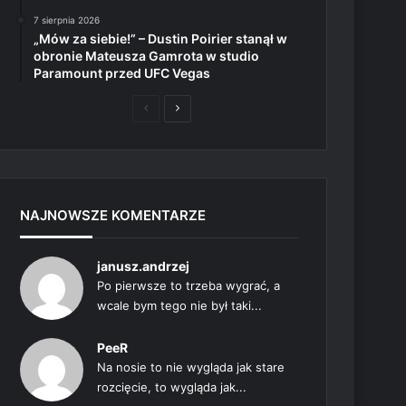
7 sierpnia 2026
„Mów za siebie!” – Dustin Poirier stanął w
obronie Mateusza Gamrota w studio
Paramount przed UFC Vegas
Poprzednia
Następna
strona
strona
NAJNOWSZE KOMENTARZE
janusz.andrzej
Po pierwsze to trzeba wygrać, a
wcale bym tego nie był taki...
PeeR
Na nosie to nie wygląda jak stare
rozcięcie, to wygląda jak...