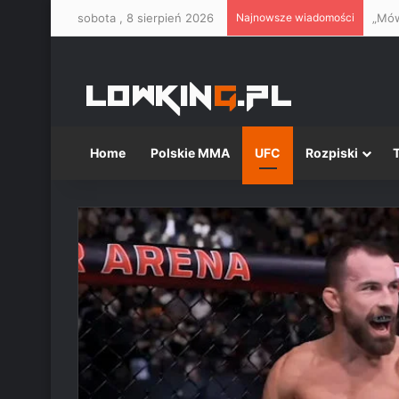
sobota , 8 sierpień 2026
Najnowsze wiadomości
„Mów
Home
Polskie MMA
UFC
Rozpiski