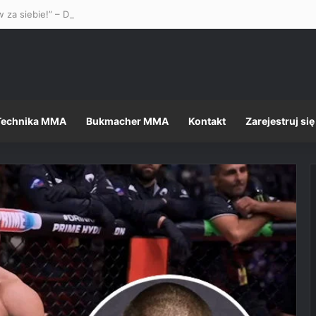
 za siebie!” – Dustin Poirier stanął w obronie Mateusza Gamrota w st
Technika MMA
Bukmacher MMA
Kontakt
Zarejestruj się