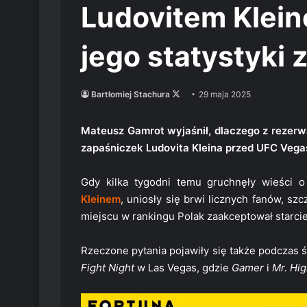
Ludovitem Klein
jego statystyki 
Follow
Bartłomiej Stachura
29 maja 2025
on
X
Mateusz Gamrot wyjaśnił, dlaczego z rezer
zapaśniczek Ludovita Kleina przed UFC Vega
Gdy kilka tygodni temu gruchnęły wieści o
Kleinem
, uniosły się brwi licznych fanów, sz
miejscu w rankingu Polak zaakceptował starci
Rzeczone pytania pojawiły się także podczas 
Fight Night
w Las Vegas, gdzie
Gamer
i
Mr. Hig