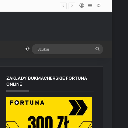
Log In
Sidebar
Switch skin
udio Paramount przed UFC Vegas
Switch skin
Szukaj
ZAKŁADY BUKMACHERSKIE FORTUNA
ONLINE