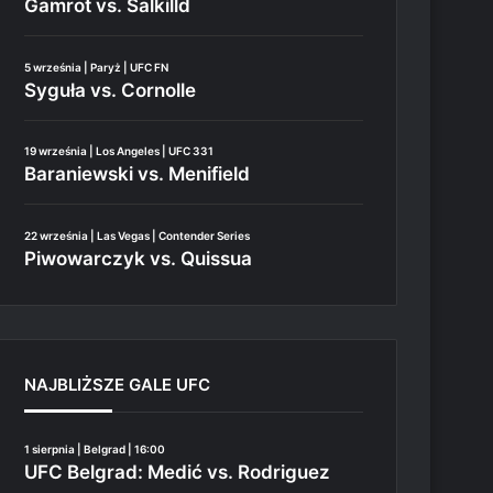
Gamrot vs. Salkilld
5 września | Paryż | UFC FN
Syguła vs. Cornolle
19 września | Los Angeles | UFC 331
Baraniewski vs. Menifield
22 września | Las Vegas | Contender Series
Piwowarczyk vs. Quissua
NAJBLIŻSZE GALE UFC
1 sierpnia | Belgrad | 16:00
UFC Belgrad: Medić vs. Rodriguez