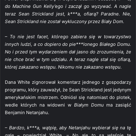
do Machine Gun Kelly’ego i zaczął go wyzywać. A nagle
teraz Sean Strickland jest, k***a, ofiarą? Paradne. Nie,
Sean Strickland nie został wykluczony przez Biały Dom.
– To nie jest facet, którego zabiera się w towarzystwo
innych ludzi, a co dopiero do pie***lonego Białego Domu.
No i przed tym wydarzeniem dał jasno do zrozumienia, że
nie chce brać w tym udziału. A teraz nagle stał się ofiarą,
której zakazano wstępu. Nikomu nie zakazano wstępu.
Dana White zignorował komentarz jednego z gospodarzy
programu, który zauważył, że Sean Strickland jest jedynym
amerykańskim mistrzem. Odniósł się natomiast do plotek,
wedle których na widowni w
Białym Domu
ma zasiąść
Benjamin Netanjahu.
– Bardzo, k***a, wątpię, aby Netanjahu wybierał się na tę
galę –
powiedział White.
– No ale to są właśnie te