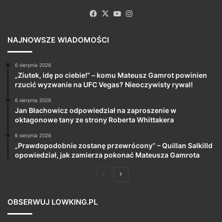
Facebook
X
YouTube
Instagram
NAJNOWSZE WIADOMOŚCI
6 sierpnia 2026
„Ziutek, idę po ciebie!” – komu Mateusz Gamrot powinien
rzucić wyzwanie na UFC Vegas? Nieoczywisty rywal!
6 sierpnia 2026
Jan Błachowicz odpowiedział na zaproszenie w
oktagonowe tany ze strony Roberta Whittakera
6 sierpnia 2026
„Prawdopodobnie zostanę przewrócony” – Quillan Salkilld
opowiedział, jak zamierza pokonać Mateusza Gamrota
Poprzednia
Następna
strona
strona
OBSERWUJ LOWKING.PL