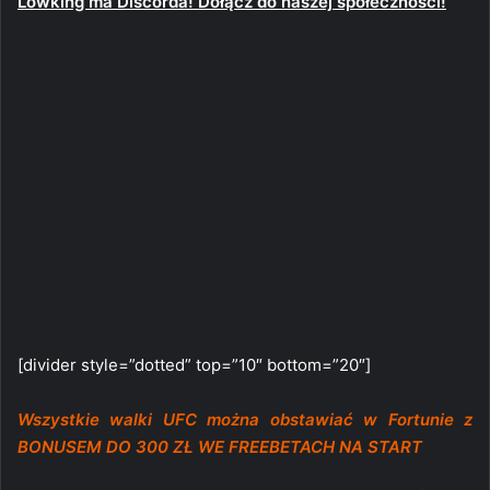
Lowking ma Discorda! Dołącz do naszej społeczności!
[divider style=”dotted” top=”10″ bottom=”20″]
Wszystkie walki UFC można obstawiać w Fortunie z
BONUSEM DO 300 ZŁ WE FREEBETACH NA START