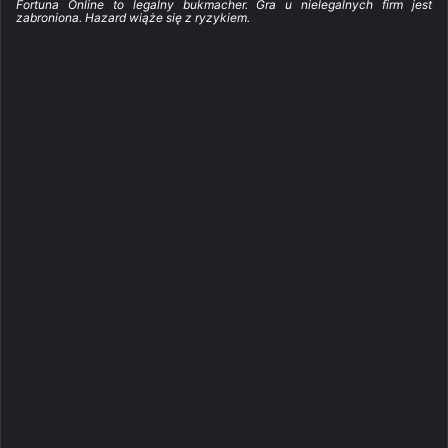
Fortuna Online to legalny bukmacher. Gra u nielegalnych firm jest
zabroniona. Hazard wiąże się z ryzykiem.