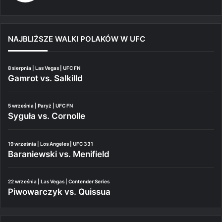
NAJBLIŻSZE WALKI POLAKÓW W UFC
8 sierpnia | Las Vegas | UFC FN
Gamrot vs. Salkilld
5 września | Paryż | UFC FN
Syguła vs. Cornolle
19 września | Los Angeles | UFC 331
Baraniewski vs. Menifield
22 września | Las Vegas | Contender Series
Piwowarczyk vs. Quissua