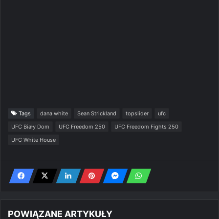
Tags
dana white
Sean Strickland
topslider
ufc
UFC Biały Dom
UFC Freedom 250
UFC Freedom Fights 250
UFC White House
POWIĄZANE ARTYKUŁY