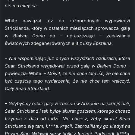
nie ma miejsca.
White nawiązał też do różnorodnych wypowiedzi
Stricklanda, który w ostatnich miesiącach sprowadzał galę
w
Białym Domu
do – upraszczając – zabawiania
światowych zdegenerowanych elit z
listy Epsteina
.
– Nie wspominając już o tych wszystkich bzdurach, które
Sean Strickland wygadywał przed galą w Białym Domu –
powiedział White.
– Mówił, że nie chce tam iść, że nie chce
być częścią tego wydarzenia, że nie chce tam walczyć.
Cały Sean Strickland.
– Gdybyśmy robili galę w Tucson w Arizonie na jakiejś hali,
Sean Strickland i tak byłby akurat gościem, którego chcesz
trzymać z dala od ludzi. Nie chcesz, żeby akurat Sean
Strickland się tam, k***a, kręcił. Zaprosiliśmy go kiedyś na
Power Slap. Wdawał się w bójki z ludźmi. Podszedł, k***a,