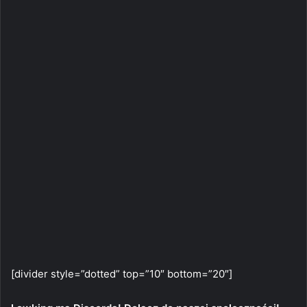
[divider style=”dotted” top=”10″ bottom=”20″]