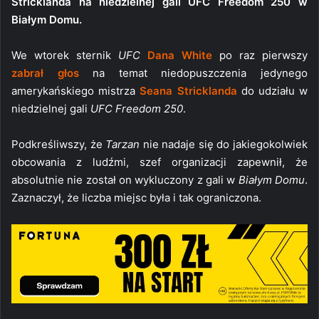
Stricklanda na niedzielnej gali UFC Freedom 250 w
Białym Domu.
We wtorek sternik
UFC
Dana White
po raz pierwszy
zabrał głos
na temat niedopuszczenia jedynego
amerykańskiego mistrza
Seana Stricklanda
do udziału w
niedzielnej gali
UFC Freedom 250
.
Podkreśliwszy, że
Tarzan
nie nadaje się do jakiegokolwiek
obcowania z ludźmi, szef organizacji zapewnił, że
absolutnie nie został on wykluczony z gali w
Białym Domu
.
Zaznaczył, że liczba miejsc była i tak ograniczona.