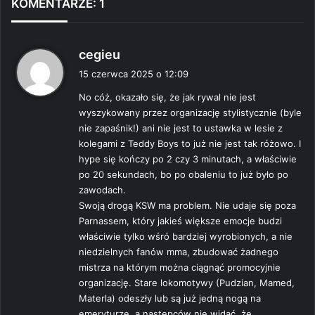
KOMENTARZE: 1
p
cegieu
i
15 czerwca 2025 o 12:09
s
No cóż, okazało się, że jak rywal nie jest
z
wyszykowany przez organizację stylistycznie (byle
e
nie zapaśnik!) ani nie jest to ustawka w lesie z
:
kolegami z Teddy Boys to już nie jest tak różowo. I
hype się kończy po 2 czy 3 minutach, a właściwie
po 20 sekundach, bo po obaleniu to już było po
zawodach.
Swoją drogą KSW ma problem. Nie udaje się poza
Parnassem, który jakieś większe emocje budzi
właściwie tylko wśró bardziej wyrobionych, a nie
niedzielnych fanów mma, zbudować żadnego
mistrza na którym można ciągnąć promocyjnie
organizację. Stare lokomotywy (Pudzian, Mamed,
Materla) odeszły lub są już jedną nogą na
emeryturze, a następców nie widać, że