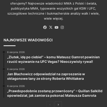
oferujemy? Najnowsze wiadomości MMA z Polski i świata,
publicystyka MMA, typowanie wszystkich gal KSW i UFC,
szczegółowe techniczne i bukmacherskie analizy walk i wiele,
wiele więcej.
Facebook
X
YouTube
Instagram
NAJNOWSZE WIADOMOŚCI
6 sierpnia 2026
„Ziutek, idę po ciebie!” – komu Mateusz Gamrot powinien
rzucić wyzwanie na UFC Vegas? Nieoczywisty rywal!
6 sierpnia 2026
Jan Błachowicz odpowiedział na zaproszenie w
oktagonowe tany ze strony Roberta Whittakera
6 sierpnia 2026
„Prawdopodobnie zostanę przewrócony” – Quillan Salkilld
opowiedział, jak zamierza pokonać Mateusza Gamrota
Poprzednia
Następna