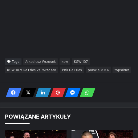
Tags
Arkadiusz Wrzosek
ksw
KSW 107
KSW 107: De Fries vs. Wrzosek
Phil De Fries
polskie MMA
topslider
POWIĄZANE ARTYKUŁY