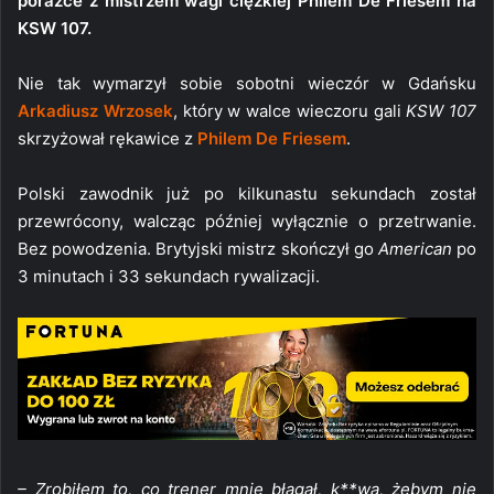
porażce z mistrzem wagi ciężkiej Philem De Friesem na
KSW 107.
Nie tak wymarzył sobie sobotni wieczór w Gdańsku
Arkadiusz Wrzosek
, który w walce wieczoru gali
KSW 107
skrzyżował rękawice z
Philem De Friesem
.
Polski zawodnik już po kilkunastu sekundach został
przewrócony, walcząc później wyłącznie o przetrwanie.
Bez powodzenia. Brytyjski mistrz skończył go
American
po
3 minutach i 33 sekundach rywalizacji.
– Zrobiłem to, co trener mnie błagał, k**wa, żebym nie