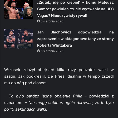
„Ziutek, idę po ciebie!” – komu Mateusz
Gamrot powinien rzucić wyzwanie na UFC
Vegas? Nieoczywisty rywal!
6 sierpnia 2026
Jan Błachowicz odpowiedział na
zaproszenie w oktagonowe tany ze strony
Roberta Whittakera
6 sierpnia 2026
Wrzosek zdążył obejrzeć kilka razy początek walki w
szatni. Jak podkreślił, De Fries idealnie w tempo zszedł
mu do nóg pod ciosem.
– To było bardzo ładne obalenie Phila –
powiedział z
uznaniem.
– Nie mogę sobie w ogóle darować, że to było
po 15 sekundach walki.