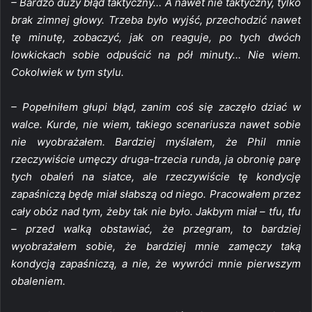
– Bardzo duży błąd taktyczny… A nawet nie taktyczny, tylko
brak zimnej głowy. Trzeba było wyjść, przechodzić nawet
tę minutę, zobaczyć, jak on reaguje, po tych dwóch
lowkickach sobie odpuścić na pół minuty… Nie wiem.
Cokolwiek w tym stylu.
– Popełniłem głupi błąd, zanim coś się zaczęło dziać w
walce. Kurde, nie wiem, takiego scenariusza nawet sobie
nie wyobrażałem. Bardziej myślałem, że Phil mnie
rzeczywiście umęczy druga-trzecia runda, ja obronię parę
tych obaleń na siatce, ale rzeczywiście tę kondycję
zapaśniczą będę miał słabszą od niego. Pracowałem przez
cały obóz nad tym, żeby tak nie było. Jakbym miał – tfu, tfu
– przed walką obstawiać, że przegram, to bardziej
wyobrażałem sobie, że bardziej mnie zamęczy taką
kondycją zapaśniczą, a nie, że wywróci mnie pierwszym
obaleniem.