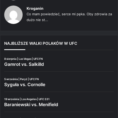
Kroganin
Co mam powiedzieć, serce mi pęka. Oby zdrowia za
dużo nie st...
NAJBLIŻSZE WALKI POLAKÓW W UFC
8 sierpnia | Las Vegas | UFC FN
Gamrot vs. Salkilld
5 września | Paryż | UFC FN
Syguła vs. Cornolle
19 września | Los Angeles | UFC 331
Baraniewski vs. Menifield