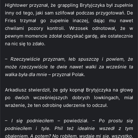
Hightower
przyznał, że grappling Brytyjczyka był zupełnie
inny od tego, jaki sam szlifował podczas przygotowań. De
Fries trzymał go zupełnie inaczej, dając mu nawet
chwilami pozory kontroli. Wrzosek odnotował, że w
pewnym momencie zdołał odzyskać gardę, ale ostatecznie
na nic się to zdało.
– Rzeczywiście przyznam, łeb spuszczę i powiem, że
może rzeczywiście te dwie nawet walki za wcześnie ta
walka była dla mnie –
przyznał Polak.
Arkadiusz stwierdził, że gdy kopnął Brytyjczyka na głowę
po dwóch wcześniejszych dobrych lowkingach, miał
wrażenie, że ten odrobinę uderzenie to odczuł.
– I się podnieciłem –
powiedział.
– Po prostu się
podnieciłem i tyle. Phil też idealnie wszedł z tym
obaleniem. A potem? No robiłem, wydaje mi się, wszystko,