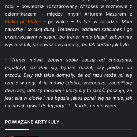
robił –
powiedział rozczarowany Wrzosek w rozmowie z
dziennikarzami – między innymi Arturem Mazurem z
Klatka po Klatce
– po walce.
– To tyle w zasadzie. Mam
nauczkę i to taką dużą. Trenerowi oddałem szacunek i go
przepraszałem w szatni, bo trener mnie błagał, żebym nie
wyszedł tak, jak zawsze wychodzę, bo tak będzie jak było.
– Trener mówił, żebym sobie zaczął od chodzenia,
popatrzył, jak Phil się będzie ruszał, czy pójdzie do
przodu. Były też takie domysły, że od razu może mi się
rzucić w nogi. A ja mówię „dobra, wychodzę, zapie**olę
dwa razy, uderzę mocniej i ułoży się to jakoś, poczuje, że
jest siła w ciosie i nie będzie jakoś pchał się na mnie, jak
na innych rywali do tej pory”. I… Kurde, no nie wiem.
POWIĄZANE ARTYKUŁY