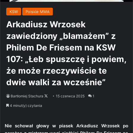
KSW
Polskie MMA
Arkadiusz Wrzosek
zawiedziony „blamażem” z
Philem De Friesem na KSW
107: „Łeb spuszczę i powiem,
że może rzeczywiście te
dwie walki za wcześnie”
Follow
Bartłomiej Stachura
15 czerwca 2025
1
on
4 minut(y) czytania
X
Nie schował głowy w piasek Arkadiusz Wrzosek po