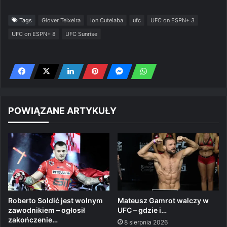
Tags
Glover Teixeira
Ion Cutelaba
ufc
UFC on ESPN+ 3
UFC on ESPN+ 8
UFC Sunrise
POWIĄZANE ARTYKUŁY
Roberto Soldić jest wolnym
Mateusz Gamrot walczy w
zawodnikiem – ogłosił
UFC – gdzie i…
zakończenie…
8 sierpnia 2026