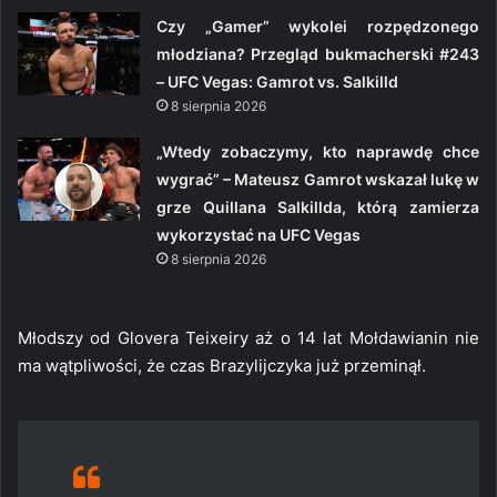
Czy „Gamer” wykolei rozpędzonego
młodziana? Przegląd bukmacherski #243
– UFC Vegas: Gamrot vs. Salkilld
8 sierpnia 2026
„Wtedy zobaczymy, kto naprawdę chce
wygrać” – Mateusz Gamrot wskazał lukę w
grze Quillana Salkillda, którą zamierza
wykorzystać na UFC Vegas
8 sierpnia 2026
Młodszy od Glovera Teixeiry aż o 14 lat Mołdawianin nie
ma wątpliwości, że czas Brazylijczyka już przeminął.