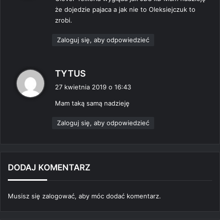
z
że dojedzie pajaca a jak nie to Oleksiejczuk to
e
zrobi.
:
Zaloguj się, aby odpowiedzieć
p
TYTUS
i
27 kwietnia 2019 o 16:43
s
Mam taką samą nadzieję
z
e
Zaloguj się, aby odpowiedzieć
:
DODAJ KOMENTARZ
Musisz się
zalogować
, aby móc dodać komentarz.