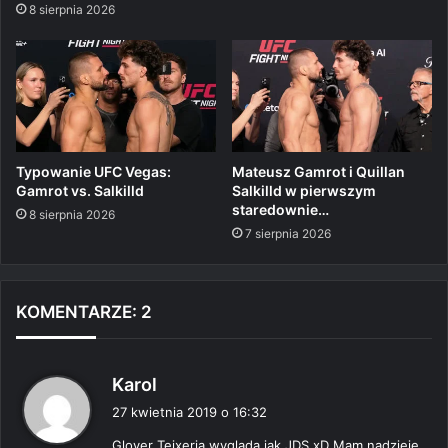
8 sierpnia 2026
Typowanie UFC Vegas:
Mateusz Gamrot i Quillan
Gamrot vs. Salkilld
Salkilld w pierwszym
staredownie…
8 sierpnia 2026
7 sierpnia 2026
KOMENTARZE: 2
p
Karol
i
27 kwietnia 2019 o 16:32
s
Glover Teixeria wygląda jak JDS xD Mam nadzieję