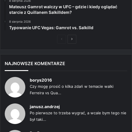
8 sierpnia 2026
Mateusz Gamrot walczy w UFC – gdzie i kiedy oglądać
starcie z Quillanem Salkilldem?
8 sierpnia 2026
Typowanie UFC Vegas: Gamrot vs. Salkilld
Poprzednia
Następna
strona
strona
NAJNOWSZE KOMENTARZE
borys2016
Czy mogę prosić o kilka zdań w temacie walki
Ferreira vs Qua...
janusz.andrzej
Po pierwsze to trzeba wygrać, a wcale bym tego nie
był taki...