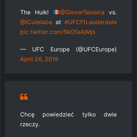
The Hulk!
@GloverTeixeira
vs.
@ICutelaba
at
#UFCFtLauderdale
pic.twitter.com/SkOfaAjMjs
— UFC Europe (@UFCEurope)
April 26, 2019
Chcę powiedzieć tylko dwie
rzeczy.