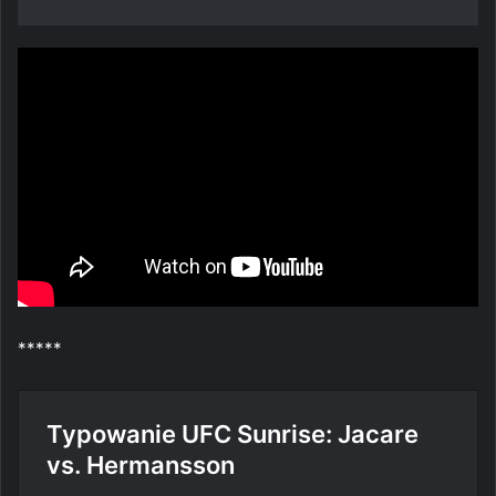
*****