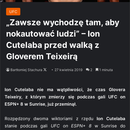
UFC
„Zawsze wychodzę tam, aby
nokautować ludzi” – Ion
Cutelaba przed walką z
Gloverem Teixeirą
Follow
Bartłomiej Stachura
27 kwietnia 2019
2
1 minuta
on
X
Ion Cutelaba nie ma wątpliwości, że czas Glovera
Teixeiry, z którym zmierzy się podczas gali UFC on
ESPN+ 8 w Sunrise, już przeminął.
Rozpędzony dwoma wiktoriami z rzędu
Ion Cutelaba
stanie podczas gali
UFC on ESPN+ 8
w Sunrise do