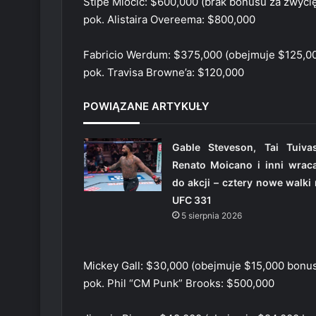
Stipe Miocic: $600,000 (brak bonusu za zwyci
pok. Alistaira Overeema: $800,000
Fabricio Werdum: $375,000 (obejmuje $125,0
pok. Travisa Browne’a: $120,000
POWIĄZANE ARTYKUŁY
Gable Steveson, Tai Tuivas
Renato Moicano i inni wraca
do akcji – cztery nowe walki
UFC 331
5 sierpnia 2026
Mickey Gall: $30,000 (obejmuje $15,000 bonu
pok. Phil “CM Punk” Brooks: $500,000