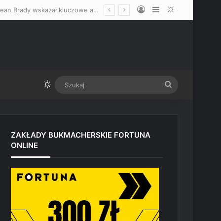
Log In
Sidebar
Switch skin
Zdecydowanie faworyzuje Mateusza Gamrota, nie wyklucza skończenia! Sean Brady wskazał kluczowe atuty Polaka przed starciem z Quillanem Salkilldem
Switch skin
Szukaj
ZAKŁADY BUKMACHERSKIE FORTUNA
ONLINE