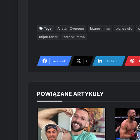
Tags
Alistair Overeem
biznes mma
biznes ufc
urijah faber
zarobki mma
Facebook
X
LinkedIn
POWIĄZANE ARTYKUŁY