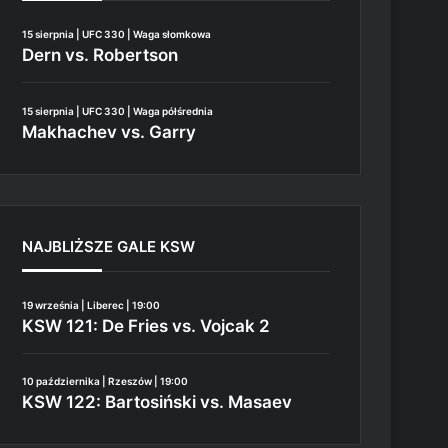
15 sierpnia | UFC 330 | Waga słomkowa
Dern vs. Robertson
15 sierpnia | UFC 330 | Waga półśrednia
Makhachev vs. Garry
NAJBLIŻSZE GALE KSW
19 września | Liberec | 19:00
KSW 121: De Fries vs. Vojcak 2
10 października | Rzeszów | 19:00
KSW 122: Bartosiński vs. Masaev