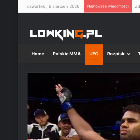
czwartek , 6 sierpień 2026
Najnowsze wiadomości
Home
Polskie MMA
UFC
Rozpiski