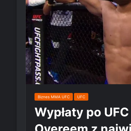
Biznes MMA UFC
UFC
Wypłaty po UFC 
Overeem z najw