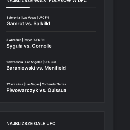
NAJBLIŻSZE WALKI POLAKÓW W UFC
8 sierpnia | Las Vegas | UFC FN
Gamrot vs. Salkilld
5 września | Paryż | UFC FN
Syguła vs. Cornolle
19 września | Los Angeles | UFC 331
Baraniewski vs. Menifield
22 września | Las Vegas | Contender Series
Piwowarczyk vs. Quissua
NAJBLIŻSZE GALE UFC