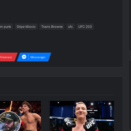
cm punk
Stipe Miocic
Travis Browne
ufc
UFC 203
Pinterest
Messenger