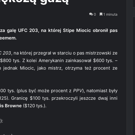
0
1 minuta
 galę UFC 203, na której Stipe Miocic obronił pas
ereemem.
C 203
, na której przegrał w starciu o pas mistrzowski ze
 $800 tys. Z kolei Amerykanin zainkasował $600 tys. –
jednak Miocic, jako mistrz, otrzyma też procent ze
00 tys. (plus być może procent z
PPV
), natomiast były
25). Granicę $100 tys. przekroczyli jeszcze dwaj inni
is Browne
($120 tys.).
m
):