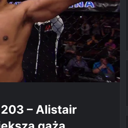
203 – Alistair
iększą gażą