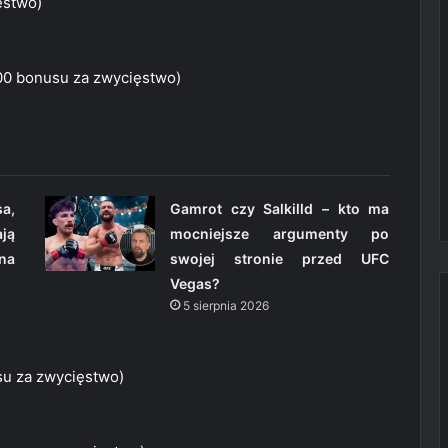
ęstwo)
00 bonusu za zwycięstwo)
a,
Gamrot czy Salkilld – kto ma
ją
mocniejsze argumenty po
 na
swojej stronie przed UFC
Vegas?
5 sierpnia 2026
su za zwycięstwo)