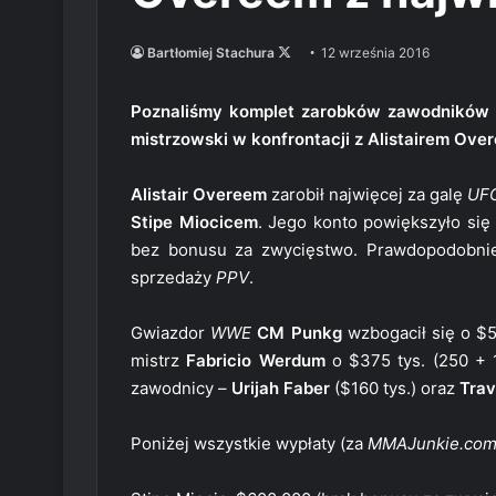
Follow
Bartłomiej Stachura
12 września 2016
on
X
Poznaliśmy komplet zarobków zawodników za
mistrzowski w konfrontacji z Alistairem Ov
Alistair Overeem
zarobił najwięcej za galę
UF
Stipe Miocicem
. Jego konto powiększyło się
bez bonusu za zwycięstwo. Prawdopodobnie 
sprzedaży
PPV
.
Gwiazdor
WWE
CM Punkg
wzbogacił się o $5
mistrz
Fabricio Werdum
o $375 tys. (250 + 1
zawodnicy –
Urijah Faber
($160 tys.) oraz
Trav
Poniżej wszystkie wypłaty (za
MMAJunkie.co