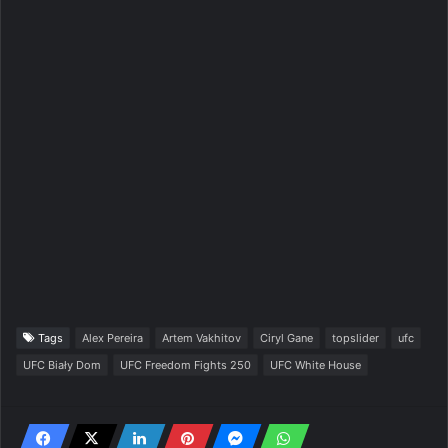
Tags
Alex Pereira
Artem Vakhitov
Ciryl Gane
topslider
ufc
UFC Biały Dom
UFC Freedom Fights 250
UFC White House