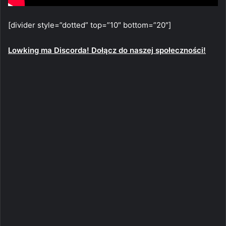
[divider style=”dotted” top=”10″ bottom=”20″]
Lowking ma Discorda! Dołącz do naszej społeczności!