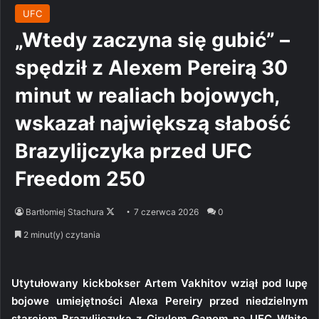
UFC
„Wtedy zaczyna się gubić” –
spędził z Alexem Pereirą 30
minut w realiach bojowych,
wskazał największą słabość
Brazylijczyka przed UFC
Freedom 250
Follow
Bartłomiej Stachura
7 czerwca 2026
0
on
2 minut(y) czytania
X
Utytułowany kickbokser Artem Vakhitov wziął pod lupę
bojowe umiejętności Alexa Pereiry przed niedzielnym
starciem Brazylijczyka z Cirylem Ganem na UFC White