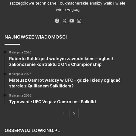
szczegółowe techniczne i bukmacherskie analizy walk i wiele,
wiele więcej.
Facebook
X
YouTube
Instagram
NAJNOWSZE WIADOMOŚCI
8 sierpnia 2026
Roberto Soldić jest wolnym zawodnikiem – ogłosił
zakończenie kontraktu z ONE Championship
8 sierpnia 2026
Mateusz Gamrot walczy w UFC – gdzie i kiedy oglądać
starcie z Quillanem Salkilldem?
8 sierpnia 2026
Typowanie UFC Vegas: Gamrot vs. Salkilld
Poprzednia
Następna
strona
strona
OBSERWUJ LOWKING.PL