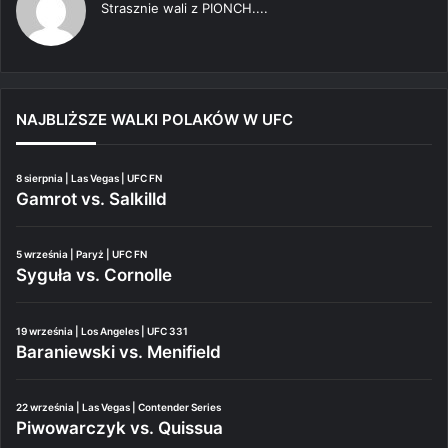
Strasznie wali z PIONCH....
NAJBLIŻSZE WALKI POLAKÓW W UFC
8 sierpnia | Las Vegas | UFC FN
Gamrot vs. Salkilld
5 września | Paryż | UFC FN
Syguła vs. Cornolle
19 września | Los Angeles | UFC 331
Baraniewski vs. Menifield
22 września | Las Vegas | Contender Series
Piwowarczyk vs. Quissua