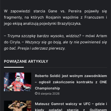
W zapowiedzi starcia Gane vs. Pereira pojawiły się
fragmenty, na których Rosjanin wspólnie z Francuzem i
jego ekipą analizują pojedynki Brazylijczyka.
– Trzyma szczękę bardzo wysoko, widzisz? –
mówi Artem
do Ciryla.
– Wszyscy się go boją, ale ty nie powinieneś się
go bać. Presja i uderzasz pierwszy.
POWIĄZANE ARTYKUŁY
Roberto Soldić jest wolnym zawodnikiem
– ogłosił zakończenie kontraktu z ONE
Championship
8 sierpnia 2026
Mateusz Gamrot walczy w UFC – gdzie i
kiedy oglądać starcie z Quillanem