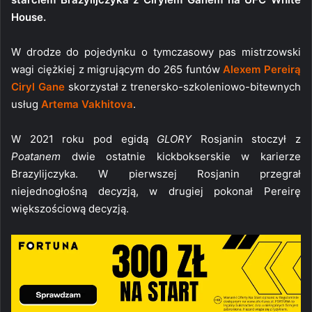
House.
W drodze do pojedynku o tymczasowy pas mistrzowski
wagi ciężkiej z migrującym do 265 funtów
Alexem Pereirą
Ciryl Gane
skorzystał z trenersko-szkoleniowo-bitewnych
usług
Artema Vakhitova
.
W 2021 roku pod egidą
GLORY
Rosjanin stoczył z
Poatanem
dwie ostatnie kickbokserskie w karierze
Brazylijczyka. W pierwszej Rosjanin przegrał
niejednogłośną decyzją, w drugiej pokonał Pereirę
większościową decyzją.