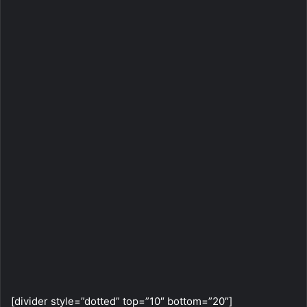
[divider style=”dotted” top=”10″ bottom=”20″]